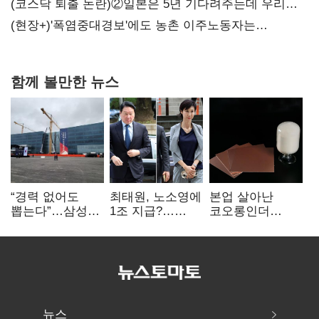
(코스닥 퇴출 논란)②일본은 5년 기다려주는데 우리는
당장 퇴출?…시간만으론 부족한 코스닥 구하기
(현장+)'폭염중대경보'에도 농촌 이주노동자는
강행군…'야외작업 중지' 권고도 무시
함께 볼만한 뉴스
“경력 없어도
최태원, 노소영에
본업 살아난
뽑는다”…삼성
1조 지급?…
코오롱인더
·TSMC, 미
재상고 여부 주목
·HS효성…AI·
반도체 인재
배터리 소재로
쟁탈전
보폭 확대
뉴스