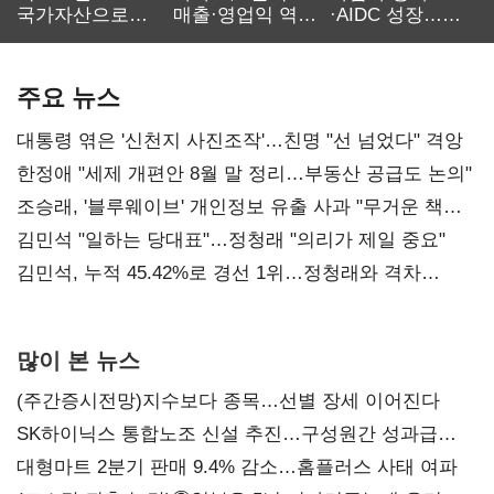
국가자산으로…'
매출·영업익 역대
·AIDC 성장…
보관·평가·처분'
최대…에이전트
SKT 2분기 성장
기준은 숙제
AI 수익화 관건
본궤도
주요 뉴스
대통령 엮은 '신천지 사진조작'…친명 "선 넘었다" 격앙
한정애 "세제 개편안 8월 말 정리…부동산 공급도 논의"
조승래, '블루웨이브' 개인정보 유출 사과 "무거운 책임
통감"
김민석 "일하는 당대표"…정청래 "의리가 제일 중요"
김민석, 누적 45.42%로 경선 1위…정청래와 격차
0.86%p(2보)
많이 본 뉴스
(주간증시전망)지수보다 종목…선별 장세 이어진다
SK하이닉스 통합노조 신설 추진…구성원간 성과급
불만 확산
대형마트 2분기 판매 9.4% 감소…홈플러스 사태 여파