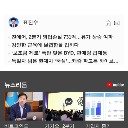
표진수
진에어, 2분기 영업손실 731억…유가 상승 여파
강인한 근육에 날렵함을 입히다
‘보조금 제로’ 폭탄 맞은 BYD, 판매량 급제동
독일차 넘은 현대차 ‘뚝심’…캐즘 파고든 하이브리드 역전극
뉴스리듬
비트코인도
카카오, 2분기
가입자 증가