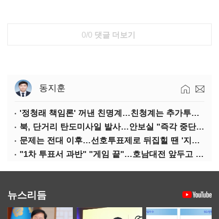
0/0
댓글 더보기
동지훈
'정청래 책임론' 꺼낸 친명계…친청계는 추가투표 때리기
북, 단거리 탄도미사일 발사…안보실 "즉각 중단 촉구"
문제는 전대 이후…선호투표제로 뒤집힐 땐 '지지층 불복'
"1차 투표서 과반" "게임 끝"…호남대전 앞두고 '충돌'
뉴스리듬