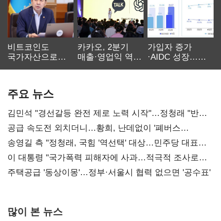
비트코인도
카카오, 2분기
가입자 증가
국가자산으로…'
매출·영업익 역대
·AIDC 성장…
보관·평가·처분'
최대…에이전트
SKT 2분기 성장
기준은 숙제
AI 수익화 관건
본궤도
주요 뉴스
김민석 "경선갈등 완전 제로 노력 시작"…정청래 "반명
공세 사과부터"
공급 속도전 외치더니…황희, 난데없이 '폐버스
리모델링' 제안
송영길 측 "정청래, 국힘 '역선택' 대상…민주당 대표로
총선 지휘 못해"
이 대통령 "국가폭력 피해자에 사과…적극적 조사로
진실 밝혀야"
주택공급 '동상이몽'…정부·서울시 협력 없으면 '공수표'
많이 본 뉴스