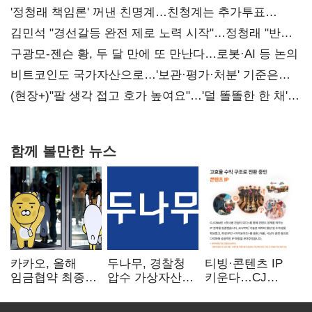
'정청래 책임론' 꺼낸 친명계…친청계는 추가투표
때리기
김민석 "경선갈등 완전 제로 노력 시작"…정청래 "반명
공세 사과부터 해야"
구광모-젠슨 황, 두 달 만에 또 만난다…로봇·AI 등 논의
비트코인도 국가자산으로…'보관·평가·처분' 기준은
숙제
(현장+)"팔 생각 접고 호가 높여요"…'덜 똘똘한 한 채'
20억 키맞추기
함께 볼만한 뉴스
카카오, 올해
두나무, 경찰청
티빙·콘텐츠 IP
임금협약 최종
압수 가상자산
키운다…CJ
타결…연봉 6.3%
보관 맡는다…
ENM, 하반기
인상·격려금
커스터디 사업
글로벌 확장 가속