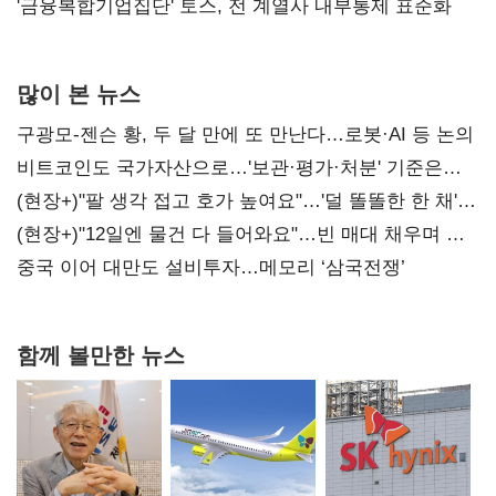
'금융복합기업집단' 토스, 전 계열사 내부통제 표준화
많이 본 뉴스
구광모-젠슨 황, 두 달 만에 또 만난다…로봇·AI 등 논의
비트코인도 국가자산으로…'보관·평가·처분' 기준은
숙제
(현장+)"팔 생각 접고 호가 높여요"…'덜 똘똘한 한 채'
20억 키맞추기
(현장+)"12일엔 물건 다 들어와요"…빈 매대 채우며 문
연 홈플러스
중국 이어 대만도 설비투자…메모리 ‘삼국전쟁’
함께 볼만한 뉴스