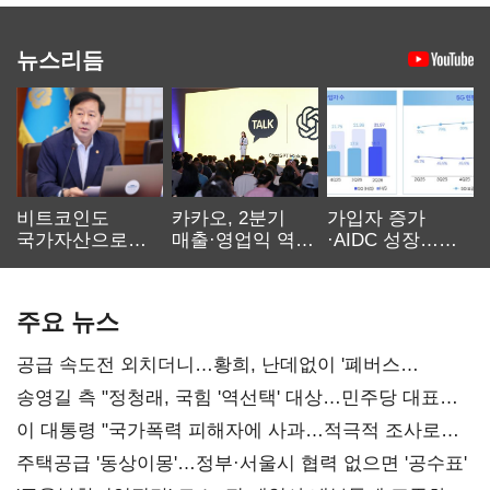
뉴스리듬
비트코인도
카카오, 2분기
가입자 증가
국가자산으로…'
매출·영업익 역대
·AIDC 성장…
보관·평가·처분'
최대…에이전트
SKT 2분기 성장
기준은 숙제
AI 수익화 관건
본궤도
주요 뉴스
공급 속도전 외치더니…황희, 난데없이 '폐버스
리모델링' 제안
송영길 측 "정청래, 국힘 '역선택' 대상…민주당 대표로
총선 지휘 못해"
이 대통령 "국가폭력 피해자에 사과…적극적 조사로
진실 밝혀야"
주택공급 '동상이몽'…정부·서울시 협력 없으면 '공수표'