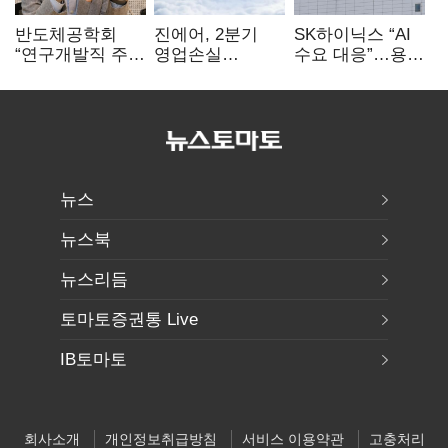
반도체공학회
진에어, 2분기
SK하이닉스 “AI
“연구개발직 주
영업손실
수요 대응”…용인
52시간제
731억…유가
·청주 팹에 54조
개선해야”
상승 여파
투자
뉴스
뉴스북
뉴스리듬
토마토증권통 Live
IB토마토
회사소개
개인정보취급방침
서비스 이용약관
고충처리