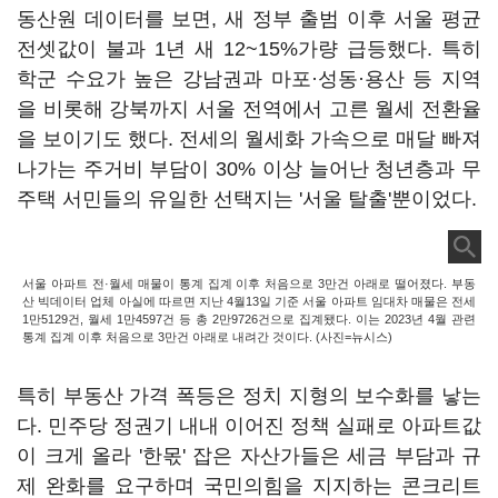
동산원 데이터를 보면, 새 정부 출범 이후 서울 평균
전셋값이 불과 1년 새 12~15%가량 급등했다. 특히
학군 수요가 높은 강남권과 마포·성동·용산 등 지역
을 비롯해 강북까지 서울 전역에서 고른 월세 전환율
을 보이기도 했다. 전세의 월세화 가속으로 매달 빠져
나가는 주거비 부담이 30% 이상 늘어난 청년층과 무
주택 서민들의 유일한 선택지는 '서울 탈출'뿐이었다.
서울 아파트 전·월세 매물이 통계 집계 이후 처음으로 3만건 아래로 떨어졌다. 부동
산 빅데이터 업체 아실에 따르면 지난 4월13일 기준 서울 아파트 임대차 매물은 전세
1만5129건, 월세 1만4597건 등 총 2만9726건으로 집계됐다. 이는 2023년 4월 관련
통계 집계 이후 처음으로 3만건 아래로 내려간 것이다. (사진=뉴시스)
특히 부동산 가격 폭등은 정치 지형의 보수화를 낳는
다. 민주당 정권기 내내 이어진 정책 실패로 아파트값
이 크게 올라 '한몫' 잡은 자산가들은 세금 부담과 규
제 완화를 요구하며 국민의힘을 지지하는 콘크리트