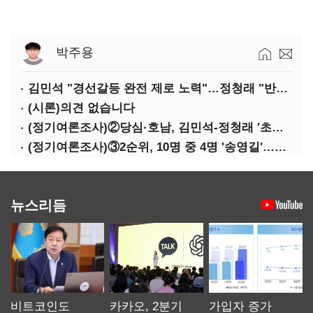
박주용
김민석 "경선갈등 완전 제로 노력"…정청래 "반명 공세 사과부터"
(시론)의견 없습니다
(정기여론조사)②당심·호남, 김민석-정청래 '초접전'
(정기여론조사)③2순위, 10명 중 4명 '송영길'…정청래 '한 자릿수'
뉴스리듬
비트코인도
카카오, 2분기
가입자 증가