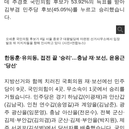
데 추경호 국민의힘 후보가 53.92%의 득표를 받아
김부겸 민주당 후보(45.05%)를 누르고 승리했습니
다.
오세훈 국민의힘 후보가 4일 서울 종로구 대왕빌딩에 마련된 선거사무소에서 입장
발표 뒤 지지자들을 향해 인사하고 있다. (사진=연합뉴스)
한동훈·유의동, 접전 끝 '승리'…충남 재·
보선, 윤용근
'당선'
지방선거와 함께 치러진 국회의원 재·보선에선 민주
당이 9곳, 국민의힘이 4곳, 무소속이 1곳에서 승리를
거뒀습니다. 민주당은 경기 하남갑(이광재)과 안산갑
(김남국), 인천 연수갑(송영길)과 계양을(김남준), 광
주 광산을(임문영), 충남 아산을(전은수), 전북 군산·
김제·부안갑(김의겸)과 군산·김제·부안을(박지원), 제
주 서귀포(김성범)에서 당선자를 배출했습니다. 국민