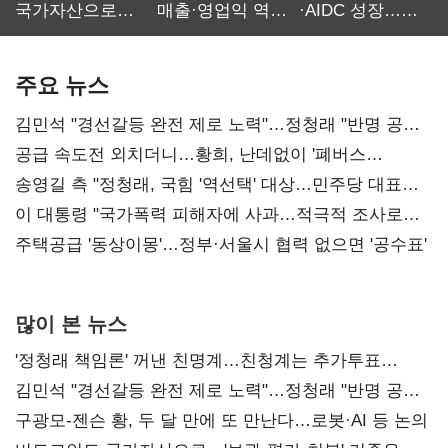
국가자산으로…'
매출·영업익 역대
·AIDC 성장…
보관·평가·처분'
최대…에이전트
SKT 2분기 성장
기준은 숙제
AI 수익화 관건
본궤도
주요 뉴스
김민석 "경선갈등 완전 제로 노력"…정청래 "반명 공세
사과부터"
공급 속도전 외치더니…황희, 난데없이 '폐버스
리모델링' 제안
송영길 측 "정청래, 국힘 '역선택' 대상…민주당 대표로
총선 지휘 못해"
이 대통령 "국가폭력 피해자에 사과…적극적 조사로
진실 밝혀야"
주택공급 '동상이몽'…정부·서울시 협력 없으면 '공수표'
많이 본 뉴스
'정청래 책임론' 꺼낸 친명계…친청계는 추가투표
때리기
김민석 "경선갈등 완전 제로 노력"…정청래 "반명 공세
사과부터"
구광모-젠슨 황, 두 달 만에 또 만난다…로봇·AI 등 논의