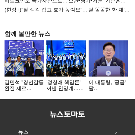
비트코인도 국가자산으로…'보관·평가·처분' 기준은
숙제
(현장+)"팔 생각 접고 호가 높여요"…'덜 똘똘한 한 채'
20억 키맞추기
함께 볼만한 뉴스
김민석 "경선갈등
'정청래 책임론'
이 대통령, '공급'
완전 제로
꺼낸 친명계…
팔
노력"…정청래
친청계는
걷어붙였는데…
"반명 공세
추가투표 때리기
여 내부선
사과부터"
'부동산
망언'(종합)
뉴스