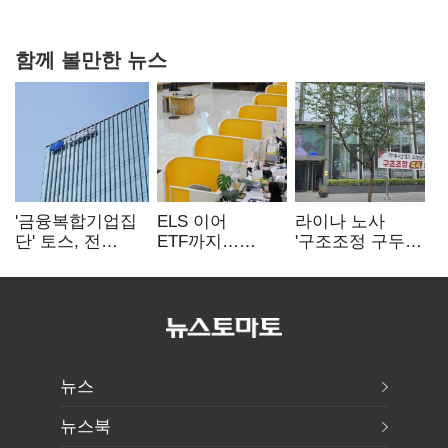
함께 볼만한 뉴스
'금융복합기업집
ELS 이어
라이나 노사
단' 토스, 전
ETF까지…
'구조조정 구두
계열사 내부통제
고위험상품 판매
합의안' 도출
표준화
제동 걸린 은행
뉴스
뉴스북