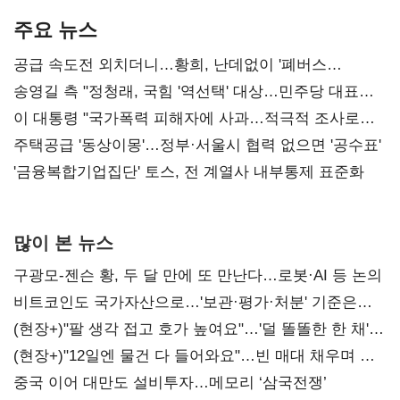
주요 뉴스
공급 속도전 외치더니…황희, 난데없이 '폐버스
리모델링' 제안
송영길 측 "정청래, 국힘 '역선택' 대상…민주당 대표로
총선 지휘 못해"
이 대통령 "국가폭력 피해자에 사과…적극적 조사로
진실 밝혀야"
주택공급 '동상이몽'…정부·서울시 협력 없으면 '공수표'
'금융복합기업집단' 토스, 전 계열사 내부통제 표준화
많이 본 뉴스
구광모-젠슨 황, 두 달 만에 또 만난다…로봇·AI 등 논의
비트코인도 국가자산으로…'보관·평가·처분' 기준은
숙제
(현장+)"팔 생각 접고 호가 높여요"…'덜 똘똘한 한 채'
20억 키맞추기
(현장+)"12일엔 물건 다 들어와요"…빈 매대 채우며 문
연 홈플러스
중국 이어 대만도 설비투자…메모리 ‘삼국전쟁’