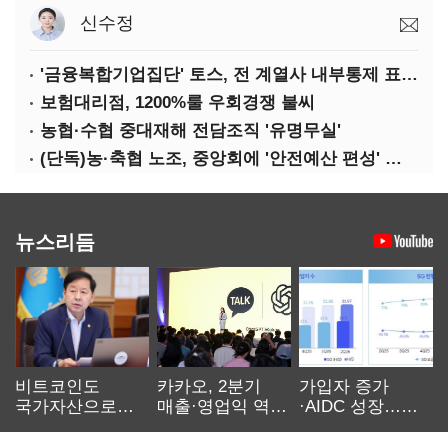
신수정
'금융복합기업집단' 토스, 전 계열사 내부통제 표준화
보험대리점, 1200%룰 우회경쟁 불씨
농협·수협 중대재해 전담조직 '유명무실'
(단독)농·축협 노조, 중앙회에 '안전예산 편성' 요구
뉴스리듬
비트코인도
카카오, 2분기
가입자 증가
국가자산으로…'
매출·영업익 역대
·AIDC 성장…
보관·평가·처분'
최대…에이전트
SKT 2분기 성장
기준은 숙제
AI 수익화 관건
본궤도