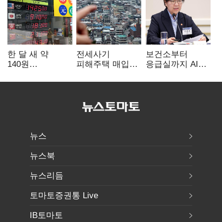
한 달 새 약
전세사기
보건소부터
140원
피해주택 매입
응급실까지 AI
급락…'역대급
1만호 돌파…
확산…지역의료
엔저'에 원화
누적 피해자
혁신 본격화
변곡점
4만278명
뉴스
뉴스북
뉴스리듬
토마토증권통 Live
IB토마토