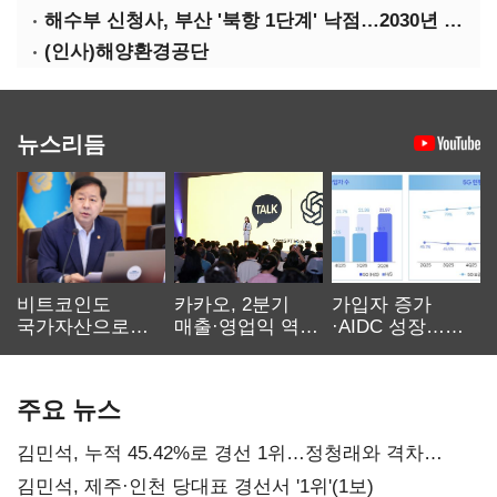
해수부 신청사, 부산 '북항 1단계' 낙점…2030년 완공 목표
(인사)해양환경공단
뉴스리듬
비트코인도
카카오, 2분기
가입자 증가
국가자산으로…'
매출·영업익 역대
·AIDC 성장…
보관·평가·처분'
최대…에이전트
SKT 2분기 성장
기준은 숙제
AI 수익화 관건
본궤도
주요 뉴스
김민석, 누적 45.42%로 경선 1위…정청래와 격차
0.86%p(2보)
김민석, 제주·인천 당대표 경선서 '1위'(1보)