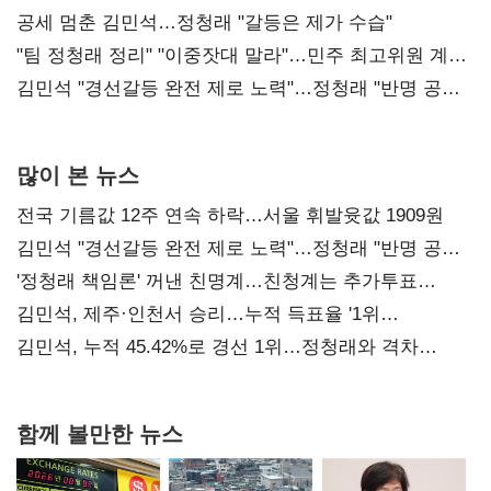
공세 멈춘 김민석…정청래 "갈등은 제가 수습"
"팀 정청래 정리" "이중잣대 말라"…민주 최고위원 계파
다툼 격화
김민석 "경선갈등 완전 제로 노력"…정청래 "반명 공세
사과부터"
많이 본 뉴스
전국 기름값 12주 연속 하락…서울 휘발윳값 1909원
김민석 "경선갈등 완전 제로 노력"…정청래 "반명 공세
사과부터"
'정청래 책임론' 꺼낸 친명계…친청계는 추가투표
때리기
김민석, 제주·인천서 승리…누적 득표율 '1위
탈환'(종합)
김민석, 누적 45.42%로 경선 1위…정청래와 격차
0.86%p(2보)
함께 볼만한 뉴스