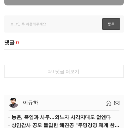
댓글
0
0/0
댓글 더보기
이규하
농촌, 폭염과 사투…외노자 사각지대도 없앤다
상임감사 공모 돌입한 해진공 "투명경영 체계 한층 강화"