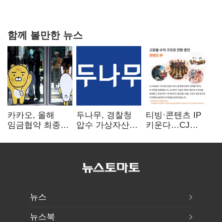
다툼 격화
함께 볼만한 뉴스
카카오, 올해
두나무, 경찰청
티빙·콘텐츠 IP
임금협약 최종
압수 가상자산
키운다…CJ
타결…연봉 6.3%
보관 맡는다…
ENM, 하반기
인상·격려금
커스터디 사업
글로벌 확장 가속
300만원
최종 낙찰
뉴스
뉴스북