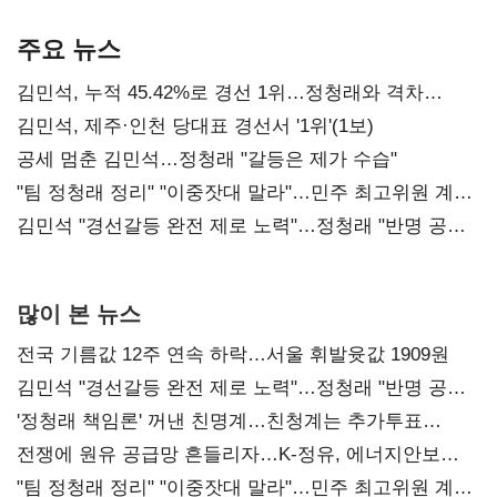
기준은 숙제
AI 수익화 관건
본궤도
주요 뉴스
김민석, 누적 45.42%로 경선 1위…정청래와 격차
0.86%p(2보)
김민석, 제주·인천 당대표 경선서 '1위'(1보)
공세 멈춘 김민석…정청래 "갈등은 제가 수습"
"팀 정청래 정리" "이중잣대 말라"…민주 최고위원 계파
다툼 격화
김민석 "경선갈등 완전 제로 노력"…정청래 "반명 공세
사과부터"
많이 본 뉴스
전국 기름값 12주 연속 하락…서울 휘발윳값 1909원
김민석 "경선갈등 완전 제로 노력"…정청래 "반명 공세
사과부터"
'정청래 책임론' 꺼낸 친명계…친청계는 추가투표
때리기
전쟁에 원유 공급망 흔들리자…K-정유, 에너지안보
핵심으로 재부상
"팀 정청래 정리" "이중잣대 말라"…민주 최고위원 계파