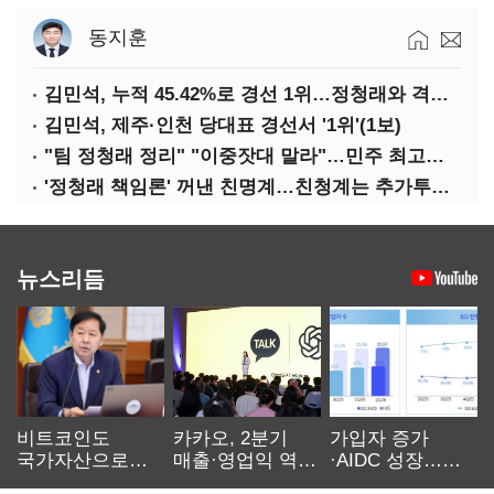
동지훈
김민석, 누적 45.42%로 경선 1위…정청래와 격차 0.86%p(2보)
김민석, 제주·인천 당대표 경선서 '1위'(1보)
"팀 정청래 정리" "이중잣대 말라"…민주 최고위원 계파 다툼 격화
'정청래 책임론' 꺼낸 친명계…친청계는 추가투표 때리기
뉴스리듬
비트코인도
카카오, 2분기
가입자 증가
국가자산으로…'
매출·영업익 역대
·AIDC 성장…
보관·평가·처분'
최대…에이전트
SKT 2분기 성장