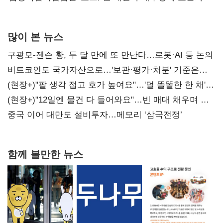
많이 본 뉴스
구광모-젠슨 황, 두 달 만에 또 만난다…로봇·AI 등 논의
비트코인도 국가자산으로…'보관·평가·처분' 기준은
숙제
(현장+)"팔 생각 접고 호가 높여요"…'덜 똘똘한 한 채'
20억 키맞추기
(현장+)"12일엔 물건 다 들어와요"…빈 매대 채우며 문
연 홈플러스
중국 이어 대만도 설비투자…메모리 ‘삼국전쟁’
함께 볼만한 뉴스