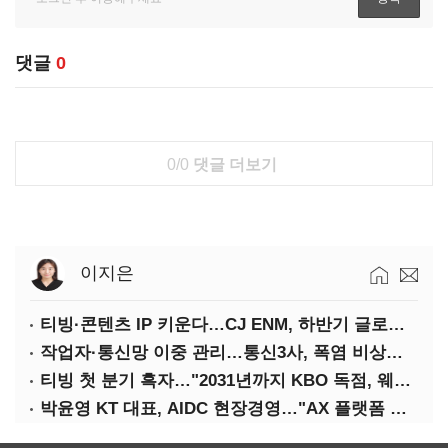
댓글
0
0/0
댓글 더보기
이지은
티빙·콘텐츠 IP 키운다…CJ ENM, 하반기 글로벌 확장 가속
작업자·통신망 이중 관리…통신3사, 폭염 비상대응 돌입
티빙 첫 분기 흑자…"2031년까지 KBO 독점, 웨이브 합병도 속도"
박윤영 KT 대표, AIDC 현장경영…"AX 플랫폼 핵심 인프라로 키운다"