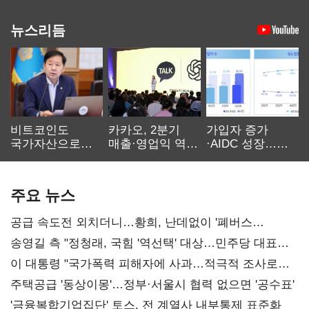
뉴스리듬
비트코인도
카카오, 2분기
가입자 증가
국가자산으로…'
매출·영업익 역대
·AIDC 성장…
보관·평가·처분'
최대…에이전트
SKT 2분기 성장
기준은 숙제
AI 수익화 관건
본궤도
주요 뉴스
공급 속도전 외치더니…황희, 난데없이 '폐버스
리모델링' 제안
송영길 측 "정청래, 국힘 '역선택' 대상…민주당 대표로
총선 지휘 못해"
이 대통령 "국가폭력 피해자에 사과…적극적 조사로
진실 밝혀야"
주택공급 '동상이몽'…정부·서울시 협력 없으면 '공수표'
'금융복합기업집단' 토스, 전 계열사 내부통제 표준화