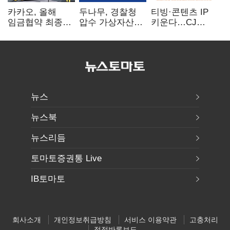
카카오, 올해
두나무, 경찰청
티빙·콘텐츠 IP
임금협약 최종
압수 가상자산
키운다…CJ
타결…연봉 6.3%
보관 맡는다…
ENM, 하반기
인상·격려금
커스터디 사업
글로벌 확장 가속
300만원
최종 낙찰
뉴스
뉴스북
뉴스리듬
토마토증권통 Live
IB토마토
회사소개
개인정보취급방침
서비스 이용약관
고충처리
정정반론보도