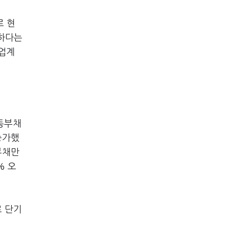
로 현
요하다는
 업계
유동부채
증가했
부채만
% 오
로 단기