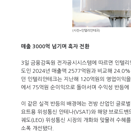
(사진=인텔리안테크)
매출 3000억 넘기며 흑자 전환
3일 금융감독원 전자공시시스템에 따르면 인텔리안
도인 2024년 매출액 2577억원과 비교해 24.0
던 인텔리안테크는 지난해 120억원의 영업이익을
에서 75억원 순이익으로 돌아서며 수익성 반등에
이 같은 실적 반등의 배경에는 전방 산업인 글로벌
요트용 위성통신 안테나(VSAT)와 해양 브로드
궤도(LEO) 위성통신 시장의 개화와 맞물려 수혜를
소폭 개선됐다.