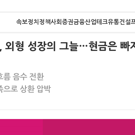
속보
정치
정책
사회
증권
금융
산업
테크
유통
건설
, 외형 성장의 그늘…현금은 빠
흐름 음수 전환
족으로 상환 압박