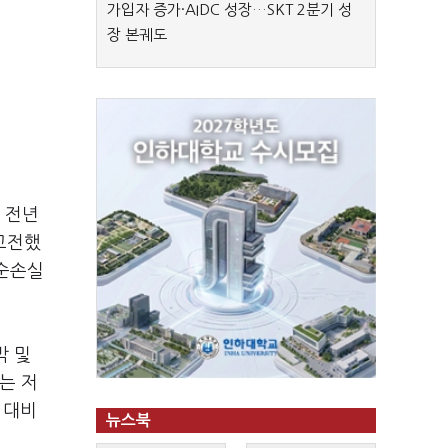
가입자 증가·AIDC 성장…SKT 2분기 성
장 본궤도
 전년
 고전했
 순손실
박 및
는 저
 대비
뉴스북