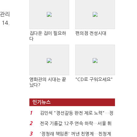
 관리
14.
집다운 집이 필요하
편의점 전성시대
다
영화관의 시대는 끝
"CD로 구워오세요"
났다?
인기뉴스
1
김민석 "경선갈등 완전 제로 노력"…정
청래 "반명 공세 사...
2
전국 기름값 12주 연속 하락…서울 휘
발윳값 1909원...
3
'정청래 책임론' 꺼낸 친명계…친청계