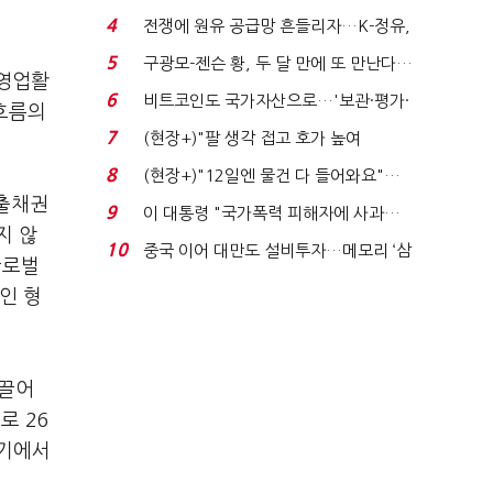
는 추가투표 때리기...
4
전쟁에 원유 공급망 흔들리자…K-정유,
에너지안보 핵심...
5
구광모-젠슨 황, 두 달 만에 또 만난다…
 영업활
로봇·AI 등 논...
6
비트코인도 국가자산으로…'보관·평가·
 흐름의
처분' 기준은 ...
7
(현장+)"팔 생각 접고 호가 높여
요"…'덜 똘똘한 한 채' 20...
8
(현장+)"12일엔 물건 다 들어와요"…
매출채권
빈 매대 채우며 문 연 ...
9
이 대통령 "국가폭력 피해자에 사과…
지 않
적극적 조사로 진...
10
중국 이어 대만도 설비투자…메모리 ‘삼
글로벌
국전쟁’
인 형
 끌어
로 26
납기에서