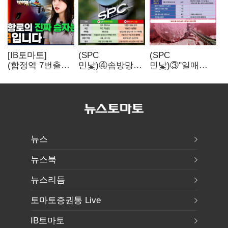
[IB토마토]
(SPC
(SPC
(합정역 7번출구)
민낯)④솜방망이
민낯)③"일매출
북극길 열리자
처벌에
280만원 찍어도
K조선 뜬다
식품위생법 위반
수익 제자리"…
반복
점주 울리는
'상시 할인'
뉴스
뉴스북
뉴스리듬
토마토증권통 Live
IB토마토