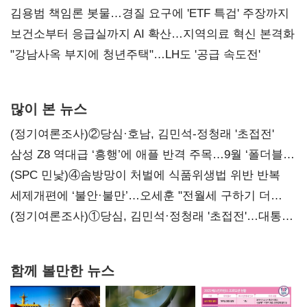
김용범 책임론 봇물…경질 요구에 'ETF 특검' 주장까지
보건소부터 응급실까지 AI 확산…지역의료 혁신 본격화
"강남사옥 부지에 청년주택"…LH도 '공급 속도전'
많이 본 뉴스
(정기여론조사)②당심·호남, 김민석-정청래 '초접전'
삼성 Z8 역대급 ‘흥행’에 애플 반격 주목…9월 ‘폴더블
대전’
(SPC 민낯)④솜방망이 처벌에 식품위생법 위반 반복
세제개편에 ‘불안·불만’…오세훈 "전월세 구하기 더
힘들어질 것"
(정기여론조사)①당심, 김민석·정청래 '초접전'…대통령
지지도 '50% 아래로'(종합)
함께 볼만한 뉴스