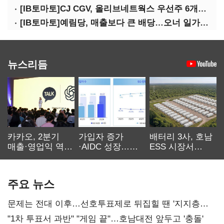
[IB토마토]CJ CGV, 올리브네트웍스 우선주 6개월 만에 상환…왜?
[IB토마토]예림당, 매출보다 큰 배당…오너 일가에 절반 간다
뉴스리듬
카카오, 2분기
가입자 증가
배터리 3사, 호남
매출·영업익 역대
·AIDC 성장…
ESS 시장서
최대…에이전트
SKT 2분기 성장
‘격돌’
AI 수익화 관건
본궤도
주요 뉴스
문제는 전대 이후…선호투표제로 뒤집힐 땐 '지지층
불복'
"1차 투표서 과반" "게임 끝"…호남대전 앞두고 '충돌'