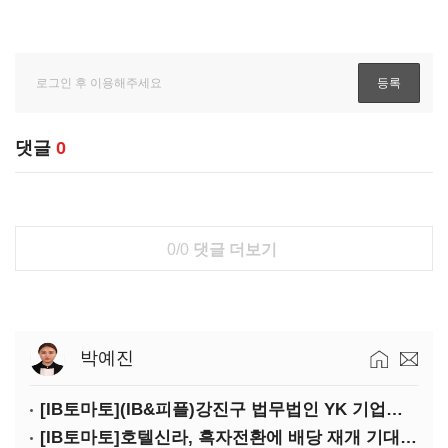
댓글
0
0/0
댓글 더보기
박예진
[IB토마토](IB&피플)강진구 법무법인 YK 기업거버넌스센터 센터장
[IB토마토]호텔신라, 흑자전환에 배당 재개 기대감…삼성생명도 웃을까