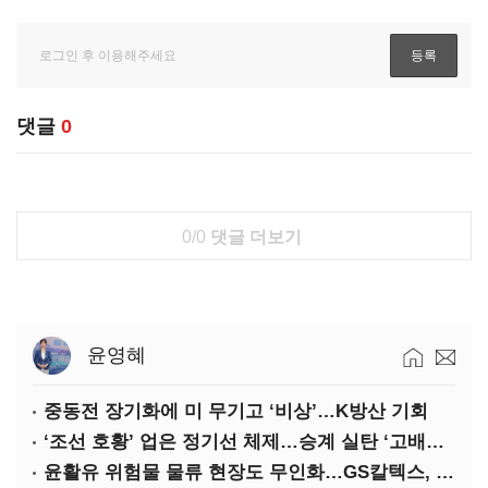
댓글
0
0/0
댓글 더보기
윤영혜
중동전 장기화에 미 무기고 ‘비상’…K방산 기회
‘조선 호황’ 업은 정기선 체제…승계 실탄 ‘고배당’ 주목
윤활유 위험물 물류 현장도 무인화…GS칼텍스, 디지털 전환 가속