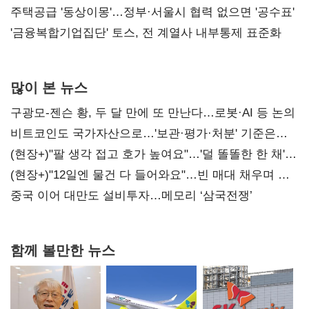
진실 밝혀야"
주택공급 '동상이몽'…정부·서울시 협력 없으면 '공수표'
'금융복합기업집단' 토스, 전 계열사 내부통제 표준화
많이 본 뉴스
구광모-젠슨 황, 두 달 만에 또 만난다…로봇·AI 등 논의
비트코인도 국가자산으로…'보관·평가·처분' 기준은
숙제
(현장+)"팔 생각 접고 호가 높여요"…'덜 똘똘한 한 채'
20억 키맞추기
(현장+)"12일엔 물건 다 들어와요"…빈 매대 채우며 문
연 홈플러스
중국 이어 대만도 설비투자…메모리 ‘삼국전쟁’
함께 볼만한 뉴스