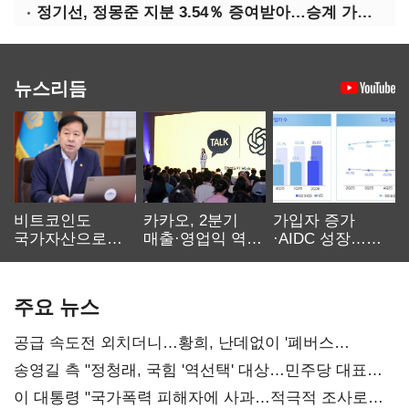
정기선, 정몽준 지분 3.54％ 증여받아…승계 가속화
뉴스리듬
비트코인도
카카오, 2분기
가입자 증가
국가자산으로…'
매출·영업익 역대
·AIDC 성장…
보관·평가·처분'
최대…에이전트
SKT 2분기 성장
기준은 숙제
AI 수익화 관건
본궤도
주요 뉴스
공급 속도전 외치더니…황희, 난데없이 '폐버스
리모델링' 제안
송영길 측 "정청래, 국힘 '역선택' 대상…민주당 대표로
총선 지휘 못해"
이 대통령 "국가폭력 피해자에 사과…적극적 조사로