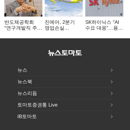
반도체공학회
진에어, 2분기
SK하이닉스 “AI
“연구개발직 주
영업손실
수요 대응”…용인
52시간제
731억…유가
·청주 팹에 54조
개선해야”
상승 여파
투자
뉴스
뉴스북
뉴스리듬
토마토증권통 Live
IB토마토