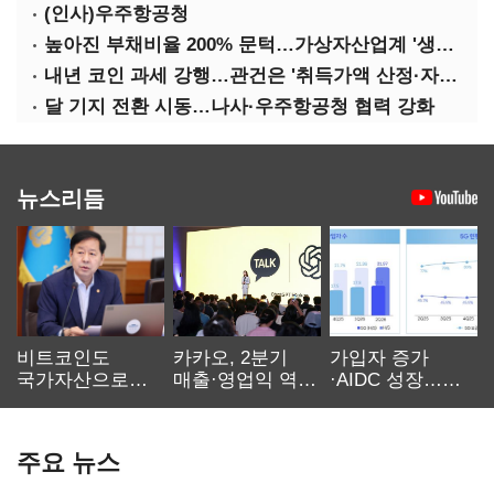
(인사)우주항공청
높아진 부채비율 200% 문턱…가상자산업계 '생존 시험대'
내년 코인 과세 강행…관건은 '취득가액 산정·자산 이동'
달 기지 전환 시동…나사·우주항공청 협력 강화
뉴스리듬
비트코인도
카카오, 2분기
가입자 증가
국가자산으로…'
매출·영업익 역대
·AIDC 성장…
보관·평가·처분'
최대…에이전트
SKT 2분기 성장
기준은 숙제
AI 수익화 관건
본궤도
주요 뉴스