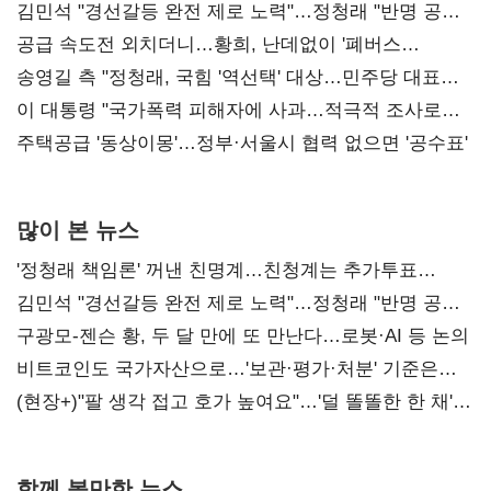
김민석 "경선갈등 완전 제로 노력"…정청래 "반명 공세
사과부터"
공급 속도전 외치더니…황희, 난데없이 '폐버스
리모델링' 제안
송영길 측 "정청래, 국힘 '역선택' 대상…민주당 대표로
총선 지휘 못해"
이 대통령 "국가폭력 피해자에 사과…적극적 조사로
진실 밝혀야"
주택공급 '동상이몽'…정부·서울시 협력 없으면 '공수표'
많이 본 뉴스
'정청래 책임론' 꺼낸 친명계…친청계는 추가투표
때리기
김민석 "경선갈등 완전 제로 노력"…정청래 "반명 공세
사과부터"
구광모-젠슨 황, 두 달 만에 또 만난다…로봇·AI 등 논의
비트코인도 국가자산으로…'보관·평가·처분' 기준은
숙제
(현장+)"팔 생각 접고 호가 높여요"…'덜 똘똘한 한 채'
20억 키맞추기
함께 볼만한 뉴스