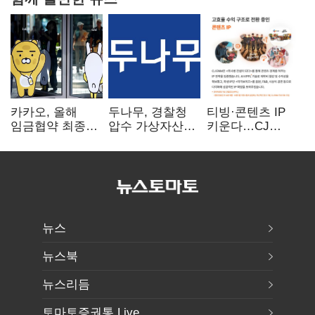
카카오, 올해
두나무, 경찰청
티빙·콘텐츠 IP
임금협약 최종
압수 가상자산
키운다…CJ
타결…연봉 6.3%
보관 맡는다…
ENM, 하반기
인상·격려금
커스터디 사업
글로벌 확장 가속
300만원
최종 낙찰
뉴스
뉴스북
뉴스리듬
토마토증권통 Live