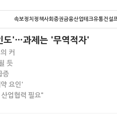
속보
정치
정책
사회
증권
금융
산업
테크
유통
건설
인도'…과제는 '무역적자'
의 커
될 듯
급증
약 요인'
 산업협력 필요"