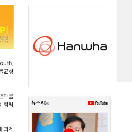
uth,
 불균형
 연대를
뉴스리듬
적 협력
대 과제