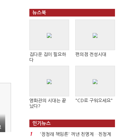
뉴스북
집다운 집이 필요하
편의점 전성시대
다
영화관의 시대는 끝
"CD로 구워오세요"
났다?
인기뉴스
고
1
'정청래 책임론' 꺼낸 친명계…친청계