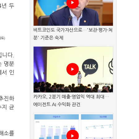
4년 두
비트코인도 국가자산으로…'보관·평가·처
분' 기준은 숙제
마토)
힙니다.
는 명분
에서 인
카카오, 2분기 매출·영업익 역대 최대…
 추진하
에이전트 AI 수익화 관건
수지 균
 해소를