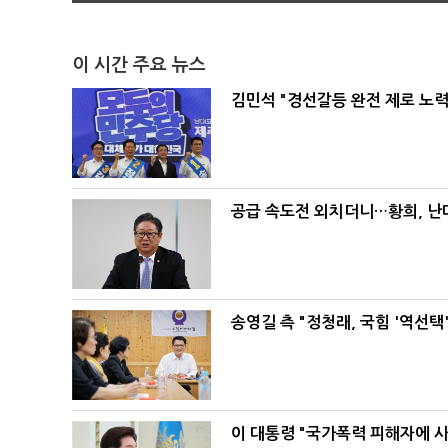
이 시간 주요 뉴스
김민석 "경선갈등 완전 제로 노력
공급 속도전 외치더니…황희, 난
송영길 측 "정청래, 국힘 '역선
이 대통령 "국가폭력 피해자에 