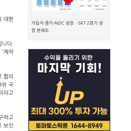
의 대한
가입자 증가·AIDC 성장…SKT 2분기 성
장 본궤도
합니다.
 '제약
로 합의
3위 국
"이라고
불구하고
를 보인