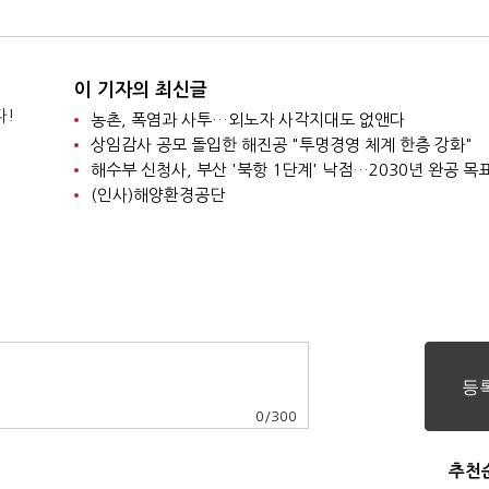
이 기자의 최신글
다!
농촌, 폭염과 사투…외노자 사각지대도 없앤다
상임감사 공모 돌입한 해진공 "투명경영 체계 한층 강화"
해수부 신청사, 부산 '북항 1단계' 낙점…2030년 완공 목
(인사)해양환경공단
0
/
300
추천