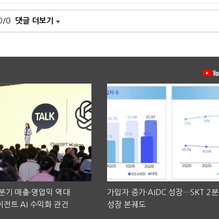
0/0
댓글 더보기
2분기 매출·영업익 역대
가입자 증가·AIDC 성장…SKT 2
전트 AI 수익화 관건
성장 본궤도