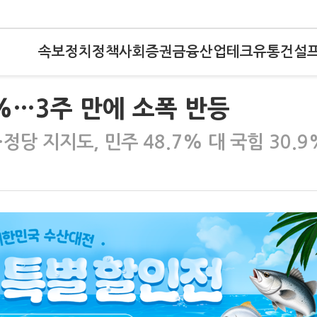
속보
정치
정책
사회
증권
금융
산업
테크
유통
건설
7%…3주 만에 소폭 반등
 지지도, 민주 48.7% 대 국힘 30.9