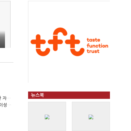
뉴스북
(정기여론조사)③2순위, 10명 중 4명 '송영길'…정청래 '한 자릿수'
(정기여론조사)④최고위원 최민희·박선원 '양강'…서미화·이성윤·임미애 뒤이어