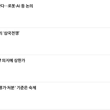
난다…로봇·AI 등 논의
 ‘삼국전쟁’
양 의지에 상한가
가·처분' 기준은 숙제