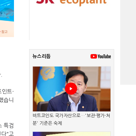
뉴스리듬
.
포인트·
승했습니
비트코인도 국가자산으로…'보관·평가·처
분' 기준은 숙제
소 특검
된다"고