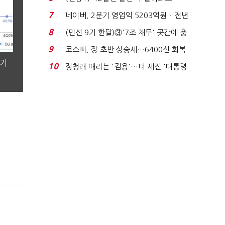
빈 매대 채우며 문 연 ...
7
네이버, 2분기 영업익 5203억원…전년
비 0.2% 감소...
8
(민선 9기 한달)③'7조 채무' 곳간에 충
격…추미애, 20년...
9
코스피, 장 초반 상승세…6400선 회복
시도
분기
10
정청래 때리는 '김용'…더 세진 '대통령
최측근' 입...