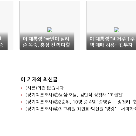
펀
이 대통령 "국민이 살려
이 대통령 "비거주 1주
중
준 목숨, 충심·전력 다할
택 매매 허용…갭투자
것"
허용은 '억까'"
이 기자의 최신글
(시론)의견 없습니다
(정기여론조사)②당심·호남, 김민석-정청래 '초접전'