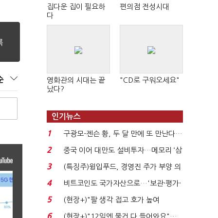
집다운 집이 필요하
편의점 전성시대
다
순
영화관의 시대는 끝
"CD로 구워오세요"
났다?
인기뉴스
1
구광모-젠슨 황, 두 달 만에 또 만난다…
로봇·AI 등 논...
2
중국 이어 대만도 설비투자…메모리 ‘삼
국전쟁’
3
(특징주)윙입푸드, 경영진 주가 부양 의
지에 상한가...
4
비트코인도 국가자산으로…'보관·평가·
처분' 기준은 ...
5
(현장+)"팔 생각 접고 호가 높여
요"…'덜 똘똘한 한 채' 20...
6
(현장+)"12일엔 물건 다 들어와요"…