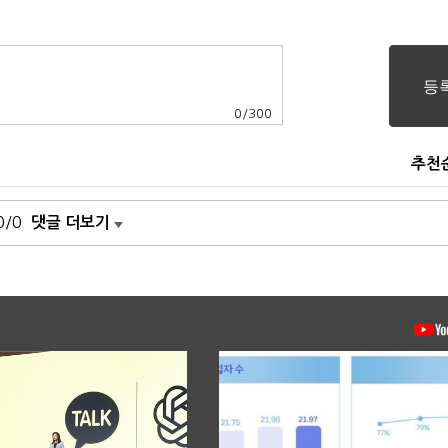
0
/
300
추천
0/0
댓글 더보기