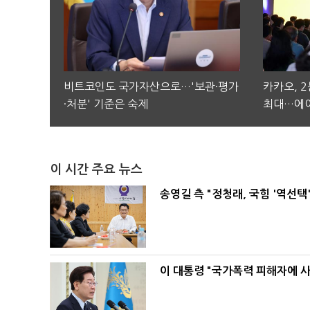
비트코인도 국가자산으로…'보관·평가
카카오, 
·처분' 기준은 숙제
최대…에이
이 시간 주요 뉴스
송영길 측 "정청래, 국힘 '역선
이 대통령 "국가폭력 피해자에 