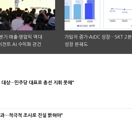
2분기 매출·영업익 역대
가입자 증가·AIDC 성장…SKT 2
전트 AI 수익화 관건
성장 본궤도
택' 대상…민주당 대표로 총선 지휘 못해"
사과…적극적 조사로 진실 밝혀야"