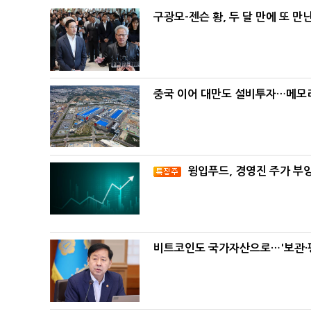
구광모-젠슨 황, 두 달 만에 또 만
중국 이어 대만도 설비투자…메모리
윙입푸드, 경영진 주가 부
비트코인도 국가자산으로…'보관·평