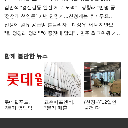
김민석 "경선갈등 완전 제로 노력"…정청래 "반명 공세
사과부터"
'정청래 책임론' 꺼낸 친명계…친청계는 추가투표
때리기
전쟁에 원유 공급망 흔들리자…K-정유, 에너지안보
핵심으로 재부상
"팀 정청래 정리" "이중잣대 말라"…민주 최고위원 계파
다툼 격화
함께 볼만한 뉴스
롯데웰푸드,
교촌에프앤비,
(현장+)"12일엔
2분기 영업익
2분기 매출
물건 다
89%↑…해외
1323억원…
들어와요"…빈
사업이 실적 견인
전년보다 4.9%↑
매대 채우며 문
연 홈플러스