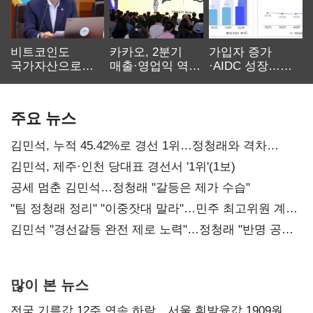
비트코인도
카카오, 2분기
가입자 증가
국가자산으로…'
매출·영업익 역대
·AIDC 성장…
보관·평가·처분'
최대…에이전트
SKT 2분기 성장
기준은 숙제
AI 수익화 관건
본궤도
주요 뉴스
김민석, 누적 45.42%로 경선 1위…정청래와 격차
0.86%p(2보)
김민석, 제주·인천 당대표 경선서 '1위'(1보)
공세 멈춘 김민석…정청래 "갈등은 제가 수습"
"팀 정청래 정리" "이중잣대 말라"…민주 최고위원 계파
다툼 격화
김민석 "경선갈등 완전 제로 노력"…정청래 "반명 공세
사과부터"
많이 본 뉴스
전국 기름값 12주 연속 하락…서울 휘발윳값 1909원