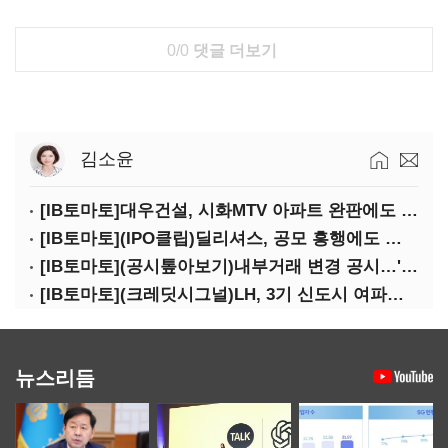
0/0
댓글 더보기
김소윤
[IB토마토]대우건설, 시화MTV 아파트 완판에도 손실…공사비 회수 난항
[IB토마토](IPO클립)딜리셔스, 공모 흥행에도 락업은 미미…441곳 중 확약 5곳
[IB토마토](공시톺아보기)내부거래 변경 공시…'20% 룰' 뭐길래
[IB토마토](크레딧시그널)LH, 3기 신도시 여파로…차입금 109조까지 확대
뉴스리듬