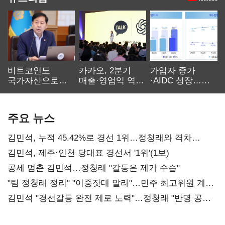
비트코인도
카카오, 2분기
가입자 증가
국가자산으로…'
매출·영업익 역대
·AIDC 성장…
보관·평가·처분'
최대…에이전트
SKT 2분기 성장
기준은 숙제
AI 수익화 관건
본궤도
주요 뉴스
김민석, 누적 45.42%로 경선 1위…정청래와 격차
0.86%p(2보)
김민석, 제주·인천 당대표 경선서 '1위'(1보)
공세 멈춘 김민석…정청래 "갈등은 제가 수습"
"팀 정청래 정리" "이중잣대 말라"…민주 최고위원 계파
다툼 격화
김민석 "경선갈등 완전 제로 노력"…정청래 "반명 공세
사과부터"