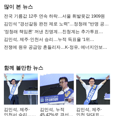
많이 본 뉴스
전국 기름값 12주 연속 하락…서울 휘발윳값 1909원
김민석 "경선갈등 완전 제로 노력"…정청래 "반명 공세
사과부터"
'정청래 책임론' 꺼낸 친명계…친청계는 추가투표
때리기
김민석, 제주·인천서 승리…누적 득표율 '1위
탈환'(종합)
전쟁에 원유 공급망 흔들리자…K-정유, 에너지안보
핵심으로 재부상
함께 볼만한 뉴스
김민석, 제주·
김민석, 누적
김민석, 제주·
인천서 승리…
45.42%로 경선
인천 당대표