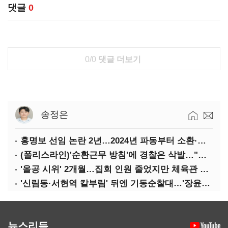
댓글
0
0/0
댓글 더보기
송정은
홍명보 선임 논란 2년…2024년 파동부터 소환·압색까지
(폴리스라인)'순환근무 방침'에 경찰은 삭발…"베테랑·수사력 보강 먼저"
'올공 시위' 2개월…집회 인원 줄었지만 체육관 봉쇄 계속
'신림동·서현역 칼부림' 뒤엔 기동순찰대…'장윤기 은폐·조작' 후엔 내부비리수사대
뉴스리듬