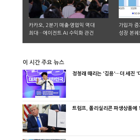
카카오, 2분기 매출·영업익 역대
가입자 증가
최대…에이전트 AI 수익화 관건
성장 본궤
이 시간 주요 뉴스
정청래 때리는 '김용'…더 세진 '
트럼프, 폴리실리콘 파생상품에 1