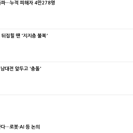
돌파…누적 피해자 4만278명
뒤집힐 땐 '지지층 불복'
호남대전 앞두고 '충돌'
난다…로봇·AI 등 논의