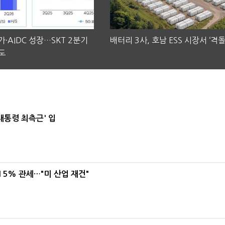
·AIDC 성장…SKT 2분기
배터리 3사, 호남 ESS 시장서 ‘격돌
도
대통령 최측근' 입
5% 관세…"미 산업 재건"