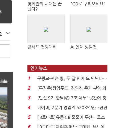
영화관의 시대는 끝
"CD로 구워오세요"
났다?
순
콘서트 전당대회
AI 인재 쟁탈전
인기뉴스
1
구광모-젠슨 황, 두 달 만에 또 만난다…
로봇·AI 등 논...
2
(특징주)윙입푸드, 경영진 주가 부양 의
지에 상한가...
3
(민선 9기 한달)③'7조 채무' 곳간에 충
격…추미애, 20년...
4
네이버, 2분기 영업익 5203억원…전년
비 0.2% 감소...
5
[IB토마토]유증·CB 줄줄이 무산…코스
닥 벌점 급증에 ...
6
[IB토마토]아워홈 떠난 구미현, 본느에