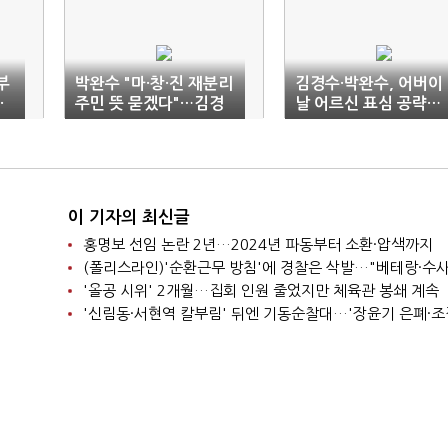
부
박완수 "마·창·진 재분리
김경수·박완수, 어버이
·
주민 뜻 묻겠다"…김경
날 어르신 표심 공략…
수 "통합 실패 사과부
복지·일자리 맞대결
터"
이 기자의 최신글
홍명보 선임 논란 2년…2024년 파동부터 소환·압색까지
'올공 시위' 2개월…집회 인원 줄었지만 체육관 봉쇄 계속