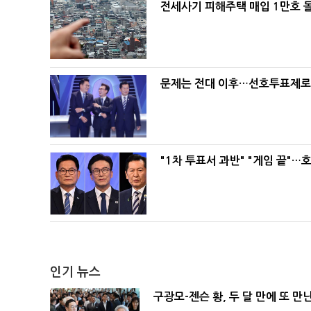
전세사기 피해주택 매입 1만호 
문제는 전대 이후…선호투표제로 
"1차 투표서 과반" "게임 끝"…
인기 뉴스
구광모-젠슨 황, 두 달 만에 또 만