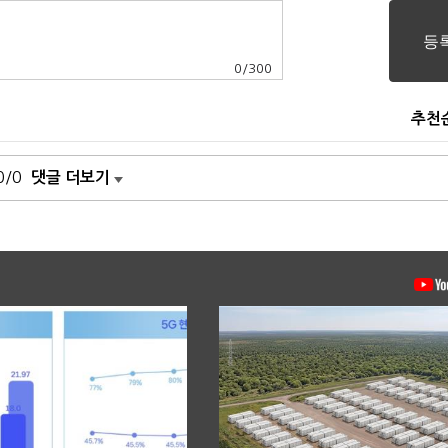
0
/
300
추천
0/0
댓글 더보기