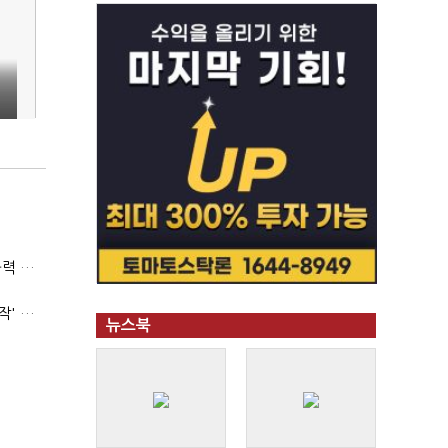
(폴리스라인)'순환근무 방침'에 경찰은 삭발…"베테랑·수사력 보강 먼저"
'신림동·서현역 칼부림' 뒤엔 기동순찰대…'장윤기 은폐·조작' 후엔 내부비리수사대
뉴스북