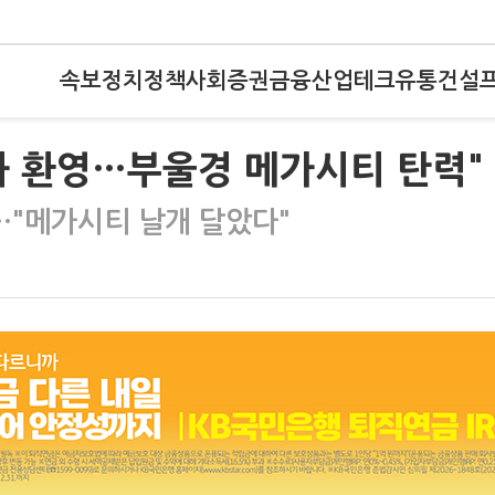
속보
정치
정책
사회
증권
금융
산업
테크
유통
건설
과 환영…부울경 메가시티 탄력"
"메가시티 날개 달았다"