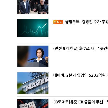
윙입푸드, 경영진 주가 부
(민선 9기 한달)③'7조 채무' 곳
네이버, 2분기 영업익 5203억원
[IB토마토]유증·CB 줄줄이 무산