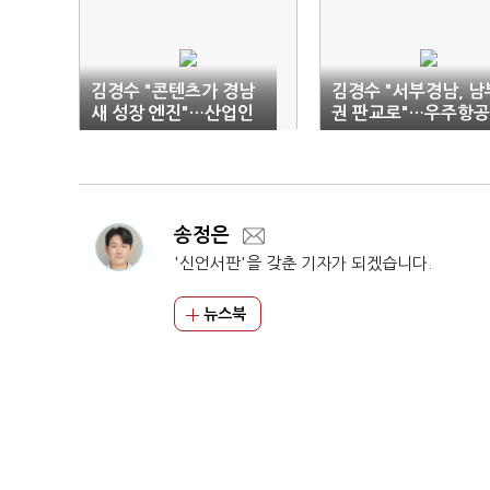
김경수 "콘텐츠가 경남
김경수 "서부경남, 남
새 성장 엔진"…산업인
권 판교로"…우주항공
간담회 개최
방산 육성 승부수
송정은
'신언서판'을 갖춘 기자가 되겠습니다.
뉴스북