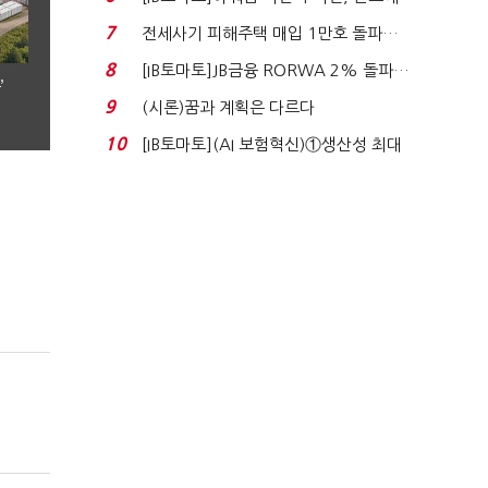
340억 베팅…가...
7
전세사기 피해주택 매입 1만호 돌파…
누적 피해자 4만2...
8
[IB토마토]JB금융 RORWA 2% 돌파…
’
실적 견인은 은행 ...
9
(시론)꿈과 계획은 다르다
10
[IB토마토](AI 보험혁신)①생산성 최대
80% 개선…현실...