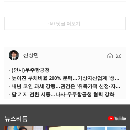
0/0
댓글 더보기
신상민
(인사)우주항공청
높아진 부채비율 200% 문턱…가상자산업계 '생존 시험대'
내년 코인 과세 강행…관건은 '취득가액 산정·자산 이동'
달 기지 전환 시동…나사·우주항공청 협력 강화
뉴스리듬