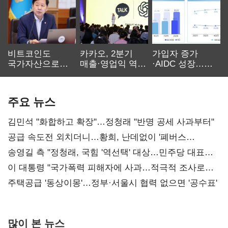
비트코인도
카카오, 2분기
가입자 증가
국가자산으로…'
매출·영업익 역대
·AIDC 성장…
보관·평가·처분'
최대…에이전트
SKT 2분기 성장
기준은 숙제
AI 수익화 관건
본궤도
주요 뉴스
김민석 "화합하고 확장"…정청래 "반명 공세 사과부터"
공급 속도전 외치더니…황희, 난데없이 '폐버스
리모델링' 제안
송영길 측 "정청래, 국힘 '역선택' 대상…민주당 대표로
총선 지휘 못해"
이 대통령 "국가폭력 피해자에 사과…적극적 조사로
진실 밝혀야"
주택공급 '동상이몽'…정부·서울시 협력 없으면 '공수표'
많이 본 뉴스