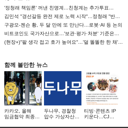
'정청래 책임론' 꺼낸 친명계…친청계는 추가투표
때리기
김민석 "경선갈등 완전 제로 노력 시작"…정청래 "반명
공세 사과부터"
구광모-젠슨 황, 두 달 만에 또 만난다…로봇·AI 등 논의
비트코인도 국가자산으로…'보관·평가·처분' 기준은
숙제
(현장+)"팔 생각 접고 호가 높여요"…'덜 똘똘한 한 채'
20억 키맞추기
함께 볼만한 뉴스
카카오, 올해
두나무, 경찰청
티빙·콘텐츠 IP
임금협약 최종
압수 가상자산
키운다…CJ
타결…연봉 6.3%
보관 맡는다…
ENM, 하반기