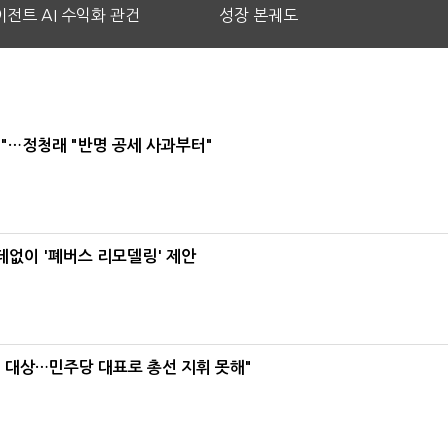
전트 AI 수익화 관건
성장 본궤도
"…정청래 "반명 공세 사과부터"
데없이 '폐버스 리모델링' 제안
택' 대상…민주당 대표로 총선 지휘 못해"