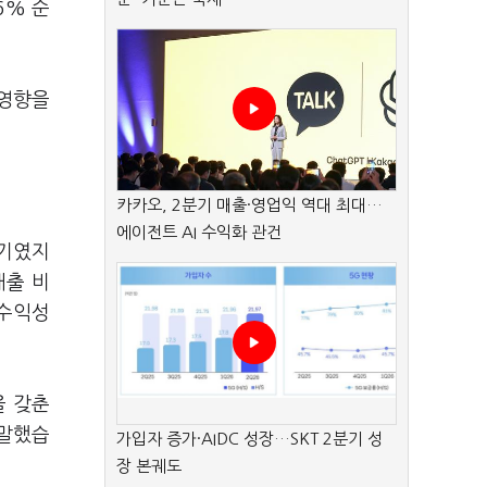
6% 순
 영향을
카카오, 2분기 매출·영업익 역대 최대…
에이전트 AI 수익화 관건
시기였지
매출 비
 수익성
을 갖춘
 말했습
가입자 증가·AIDC 성장…SKT 2분기 성
장 본궤도