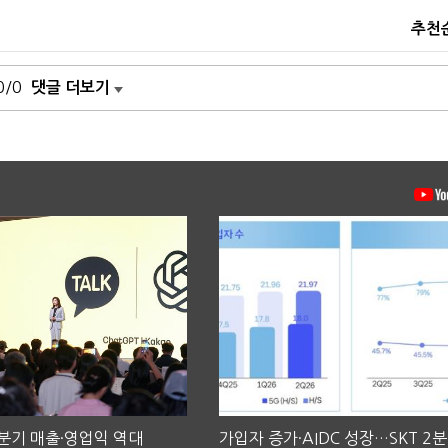
추천
0/0
댓글 더보기
2분기 매출·영업익 역대
가입자 증가·AIDC 성장…SKT 2