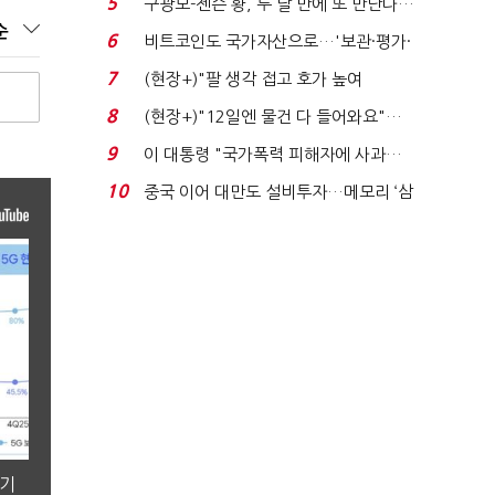
5
구광모-젠슨 황, 두 달 만에 또 만난다…
순
로봇·AI 등 논...
6
비트코인도 국가자산으로…'보관·평가·
처분' 기준은 ...
7
(현장+)"팔 생각 접고 호가 높여
요"…'덜 똘똘한 한 채' 20...
8
(현장+)"12일엔 물건 다 들어와요"…
빈 매대 채우며 문 연 ...
9
이 대통령 "국가폭력 피해자에 사과…
적극적 조사로 진...
10
중국 이어 대만도 설비투자…메모리 ‘삼
국전쟁’
분기