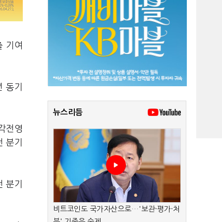
출 기여
년 동기
뉴스리듬
상각전영
전 분기
전 분기
비트코인도 국가자산으로…'보관·평가·처
분' 기준은 숙제