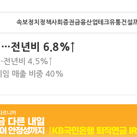
속보
정치
정책
사회
증권
금융
산업
테크
유통
건설
…전년비 6.8%↑
…전년비 4.5%↑
임 매출 비중 40%