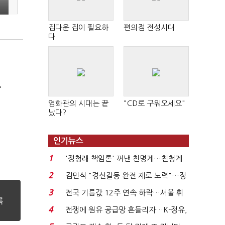
집다운 집이 필요하
편의점 전성시대
다
'
영화관의 시대는 끝
"CD로 구워오세요"
났다?
인기뉴스
1
'정청래 책임론' 꺼낸 친명계…친청계
는 추가투표 때리기...
2
김민석 "경선갈등 완전 제로 노력"…정
청래 "반명 공세 사...
3
전국 기름값 12주 연속 하락…서울 휘
발윳값 1909원...
4
전쟁에 원유 공급망 흔들리자…K-정유,
에너지안보 핵심...