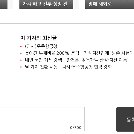
가챠 빼고 전투·성장 전
장에 해외로
면 재설계"
이 기자의 최신글
(인사)우주항공청
높아진 부채비율 200% 문턱…가상자산업계 '생존 시험대
내년 코인 과세 강행…관건은 '취득가액 산정·자산 이동'
달 기지 전환 시동…나사·우주항공청 협력 강화
0
/
300