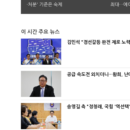
·처분' 기준은 숙제
최대…에이
이 시간 주요 뉴스
김민석 "경선갈등 완전 제로 노력
공급 속도전 외치더니…황희, 난
송영길 측 "정청래, 국힘 '역선