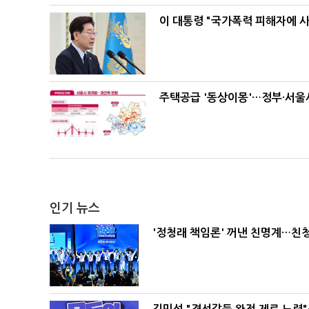
이 대통령 "국가폭력 피해자에 
주택공급 '동상이몽'…정부·서울시
인기 뉴스
'정청래 책임론' 꺼낸 친명계…친