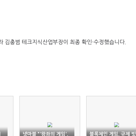
라 김충범 테크지식산업부장이 최종 확인·수정했습니다.
서
넷마블 "'왕좌의 게임',
블록체인 게임, 규제 빗