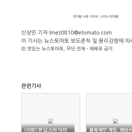
넷마블 사옥 지타워. (사진=넷마블)
신상민 기자 lmez0810@etomato.com
이 기사는 뉴스토마토 보도준칙 및 윤리강령에 따
ⓒ 맛있는 뉴스토마토, 무단 전재 - 재배포 금지
관련기사
(리뷰)'몬길:스타 다이
블록체인 게임, 해외