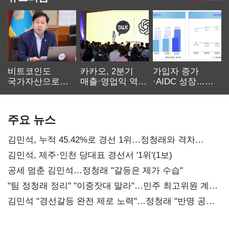
비트코인도
카카오, 2분기
가입자 증가
국가자산으로…'
매출·영업익 역대
·AIDC 성장…
보관·평가·처분'
최대…에이전트
SKT 2분기 성장
기준은 숙제
AI 수익화 관건
본궤도
주요 뉴스
김민석, 누적 45.42%로 경선 1위…정청래와 격차
0.86%p(2보)
김민석, 제주·인천 당대표 경선서 '1위'(1보)
공세 멈춘 김민석…정청래 "갈등은 제가 수습"
"팀 정청래 정리" "이중잣대 말라"…민주 최고위원 계파
다툼 격화
김민석 "경선갈등 완전 제로 노력"…정청래 "반명 공세
사과부터"