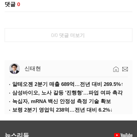
댓글
0
0/0
댓글 더보기
신태현
알테오젠 2분기 매출 689억…전년 대비 269.5%↑
삼성바이오, 노사 갈등 '진행형'…파업 여파 촉각
녹십자, mRNA 백신 안정성 측정 기술 확보
보령 2분기 영업익 238억…전년 대비 6.2%↓
뉴스리듬