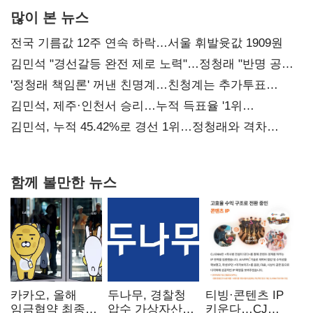
많이 본 뉴스
전국 기름값 12주 연속 하락…서울 휘발윳값 1909원
김민석 "경선갈등 완전 제로 노력"…정청래 "반명 공세
사과부터"
'정청래 책임론' 꺼낸 친명계…친청계는 추가투표
때리기
김민석, 제주·인천서 승리…누적 득표율 '1위
탈환'(종합)
김민석, 누적 45.42%로 경선 1위…정청래와 격차
0.86%p(2보)
함께 볼만한 뉴스
카카오, 올해
두나무, 경찰청
티빙·콘텐츠 IP
임금협약 최종
압수 가상자산
키운다…CJ