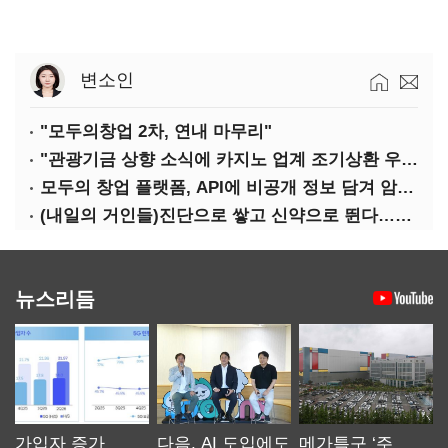
변소인
"모두의창업 2차, 연내 마무리"
"관광기금 상향 소식에 카지노 업계 조기상환 우려"
모두의 창업 플랫폼, API에 비공개 정보 담겨 암호키까지 새나갔다
(내일의 거인들)진단으로 쌓고 신약으로 뛴다…세니젠의 대전환
뉴스리듬
가입자 증가
다음, AI 도입에도
메가특구 ‘주