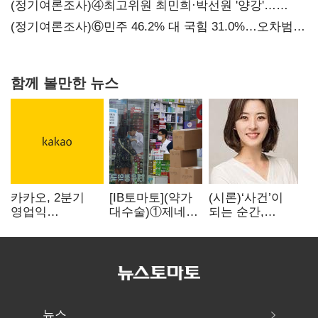
만에 다시 40%대
(정기여론조사)④최고위원 최민희·박선원 '양강'…
서미화·이성윤·임미애 뒤이어
(정기여론조사)⑥민주 46.2% 대 국힘 31.0%…오차범위
밖 격차 '유지'
함께 볼만한 뉴스
카카오, 2분기
[IB토마토](약가
(시론)‘사건’이
영업익
대수술)①제네릭
되는 순간,
2770억원…
난립 제동…중소
극장은 다시
전년비 36% 증가
제약사 수익성
살아난다
비상
뉴스