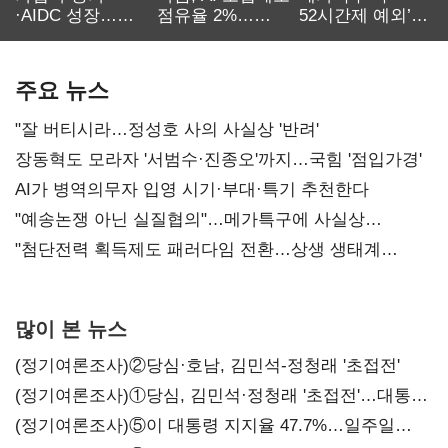
·AIDC 성장…
점유율 2%…
52시간제 예외’
SKT 2분기 성장
에이전트
고개…
본궤도
차별화가 관건
반도체업계 촉각
주요 뉴스
"잘 버티시라…정성호 사의 사실상 '반려'
장동혁도 모라자 '서범수·진종오'까지…국힘 '점입가경'
AI가 병역의무자 입영 시기·부대·특기 추천한다
"예송논쟁 아닌 실질협의"…메가특구에 사실상
'노동유연화'
"첨단전력 획득제도 패러다임 전환…상생 생태계
조성해 대체불가 K-방산 도약"
많이 본 뉴스
(정기여론조사)②당심·호남, 김민석-정청래 '초접전'
(정기여론조사)①당심, 김민석·정청래 '초접전'…대통령
지지도 '50% 아래로'(종합)
(정기여론조사)⑤이 대통령 지지율 47.7%…일주일