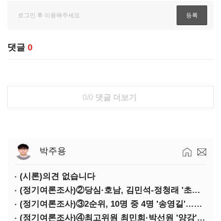
댓글
0
0/0
댓글 더보기
박주용
(시론)의견 없습니다
(정기여론조사)②당심·호남, 김민석-정청래 '초접전'
(정기여론조사)③2순위, 10명 중 4명 '송영길'…정청래 '한 자릿수'
(정기여론조사)④최고위원 최민희·박선원 '양강'…서미화·이성윤·임미애 뒤이어