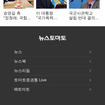
송영길 측
이 대통령
국군사관학교
"정청래, 국힘
"국가폭력
설립 반대 결의안
'역선택' 대상…
피해자에 사과…
발의…유용원
민주당 대표로
적극적 조사로
"정치적 목적
총선 지휘 못해"
진실 밝혀야"
추진 즉각 중단"
뉴스
뉴스북
뉴스리듬
토마토증권통 Live
IB토마토