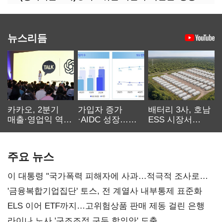
뉴스리듬
카카오, 2분기
가입자 증가
배터리 3사, 호남
매출·영업익 역대
·AIDC 성장…
ESS 시장서
최대…에이전트
SKT 2분기 성장
‘격돌’
AI 수익화 관건
본궤도
주요 뉴스
이 대통령 "국가폭력 피해자에 사과…적극적 조사로
진실 밝혀야"
'금융복합기업집단' 토스, 전 계열사 내부통제 표준화
ELS 이어 ETF까지…고위험상품 판매 제동 걸린 은행
라이나 노사 '구조조정 구두 합의안' 도출