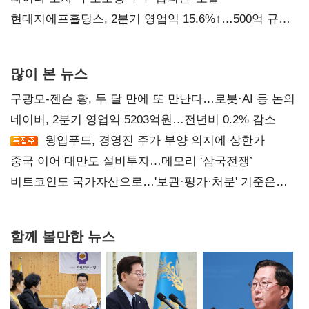
현대지에프홀딩스, 2분기 영업익 15.6%↑…500억 규모
자사주 매입
많이 본 뉴스
구광모-젠슨 황, 두 달 만에 또 만난다…로봇·AI 등 논의
네이버, 2분기 영업익 5203억원…전년비 0.2% 감소
윙입푸드, 경영진 주가 부양 의지에 상한가
중국 이어 대만도 설비투자…메모리 ‘삼국전쟁’
비트코인도 국가자산으로…'보관·평가·처분' 기준은
숙제
함께 볼만한 뉴스