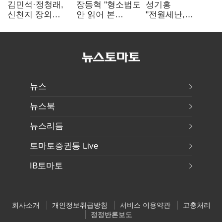
김민석·정청래,
장동혁 "형소법도
성기홍
신천지 장외
안 읽어 본
"전월세난,
설전…송영길
대통령…빛의
세금보단 수요·
"호남 계몽 규탄"
속도로 무너질
공급 문제"…닥공
것"
시사
뉴스
뉴스북
뉴스리듬
토마토증권통 Live
IB토마토
회사소개
개인정보취급방침
서비스 이용약관
고충처리
정정반론보도