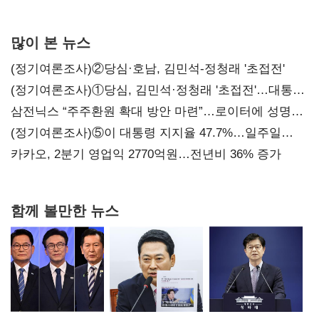
서미화·이성윤·임미애 뒤이어
많이 본 뉴스
(정기여론조사)②당심·호남, 김민석-정청래 '초접전'
(정기여론조사)①당심, 김민석·정청래 '초접전'…대통령
지지도 '50% 아래로'(종합)
삼전닉스 “주주환원 확대 방안 마련”…로이터에 성명
보내
(정기여론조사)⑤이 대통령 지지율 47.7%…일주일
만에 다시 40%대
카카오, 2분기 영업익 2770억원…전년비 36% 증가
함께 볼만한 뉴스