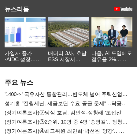
뉴스리듬
가입자 증가
배터리 3사, 호남
다음, AI 도입에도
·AIDC 성장…
ESS 시장서
점유율 2%…
SKT 2분기 성장
‘격돌’
에이전트
본궤도
차별화가 관건
주요 뉴스
'1400조' 국유자산 통합관리…반도체 넘어 주력산업
구조혁신
성기홍 "전월세난, 세금보단 수요·공급 문제"…닥공
시사
(정기여론조사)②당심·호남, 김민석-정청래 '초접전'
(정기여론조사)③2순위, 10명 중 4명 '송영길'…정청래
'한 자릿수'
(정기여론조사)④최고위원 최민희·박선원 '양강'…