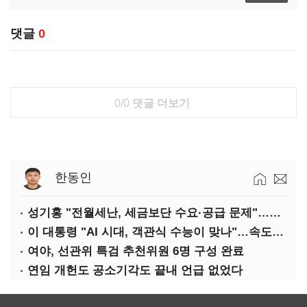
댓글
0
0/0
댓글 더보기
한동인
성기홍 "전월세난, 세금보단 수요·공급 문제"…닥공 시사
이 대통령 "AI 시대, 객관식 수능이 맞나"…속도전 '경계'
여야, 선관위 특검 추천위원 6명 구성 완료
연임 개헌도 공소기각도 끝내 언급 없었다