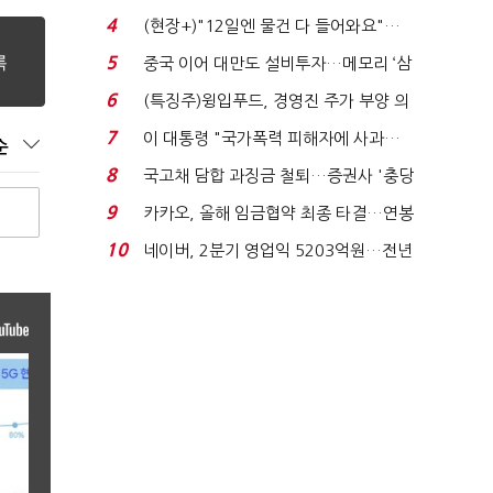
요"…'덜 똘똘한 한 채' 20...
4
(현장+)"12일엔 물건 다 들어와요"…
빈 매대 채우며 문 연 ...
5
중국 이어 대만도 설비투자…메모리 ‘삼
국전쟁’
6
(특징주)윙입푸드, 경영진 주가 부양 의
지에 상한가...
7
이 대통령 "국가폭력 피해자에 사과…
순
적극적 조사로 진...
8
국고채 담합 과징금 철퇴…증권사 '충당
금 폭탄' 우려...
9
카카오, 올해 임금협약 최종 타결…연봉
6.3% 인상·격려...
10
네이버, 2분기 영업익 5203억원…전년
비 0.2% 감소...