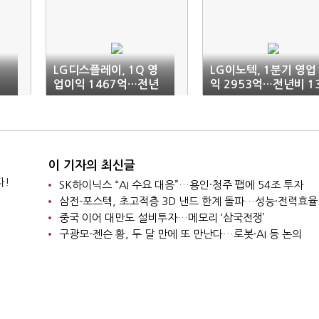
이
LG디스플레이, 1Q 영
LG이노텍, 1분기 영업
업이익 1467억…전년
익 2953억…전년비 1
비 338%↑
6%↑
이 기자의 최신글
다!
SK하이닉스 “AI 수요 대응”…용인·청주 팹에 54조 투자
삼전-포스텍, 초고적층 3D 낸드 한계 돌파…성능·전력효율
중국 이어 대만도 설비투자…메모리 ‘삼국전쟁’
구광모-젠슨 황, 두 달 만에 또 만난다…로봇·AI 등 논의