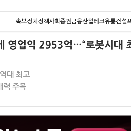
속보
정치
정책
사회
증권
금융
산업
테크
유통
건설
에 영업익 2953억…“로봇시대 
 역대 최고
재력 주목