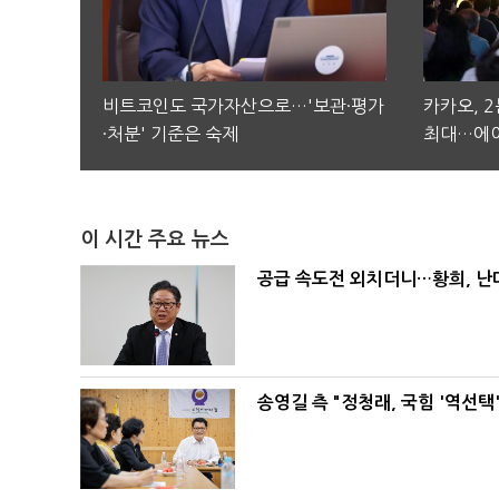
비트코인도 국가자산으로…'보관·평가
카카오, 
·처분' 기준은 숙제
최대…에이
이 시간 주요 뉴스
공급 속도전 외치더니…황희, 난
송영길 측 "정청래, 국힘 '역선