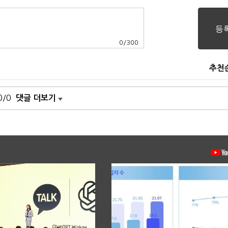
0
/
300
추천
0/0
댓글 더보기