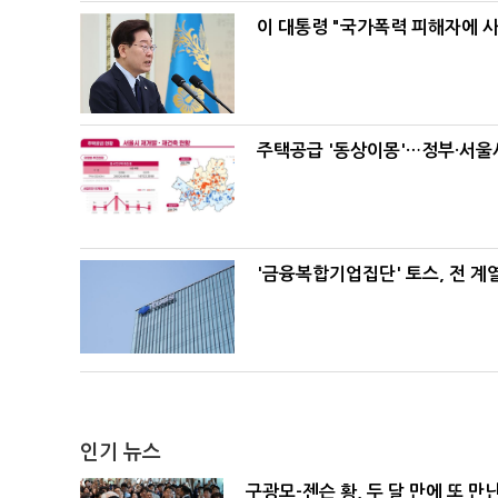
이 대통령 "국가폭력 피해자에 
주택공급 '동상이몽'…정부·서울시
'금융복합기업집단' 토스, 전 
인기 뉴스
구광모-젠슨 황, 두 달 만에 또 만