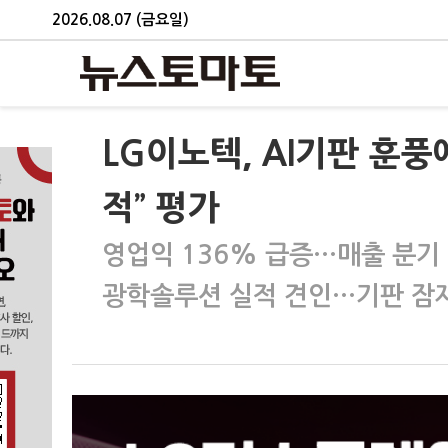
2026.08.07 (금요일)
LG이노텍, AI기판 훈풍
적” 평가
영업익 136% 급증…매출 분기
광학솔루션 실적 견인…기판 잠