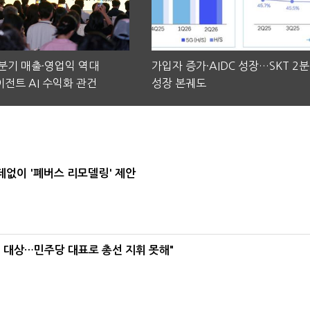
2분기 매출·영업익 역대
가입자 증가·AIDC 성장…SKT 2
전트 AI 수익화 관건
성장 본궤도
데없이 '폐버스 리모델링' 제안
택' 대상…민주당 대표로 총선 지휘 못해"