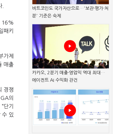
.
비트코인도 국가자산으로…'보관·평가·처
분' 기준은 숙제
 16%
케일패키
고부가제
듈 매출
카카오, 2분기 매출·영업익 역대 최대…
에이전트 AI 수익화 관건
외 경쟁
BGA의
 “단기
 수 있