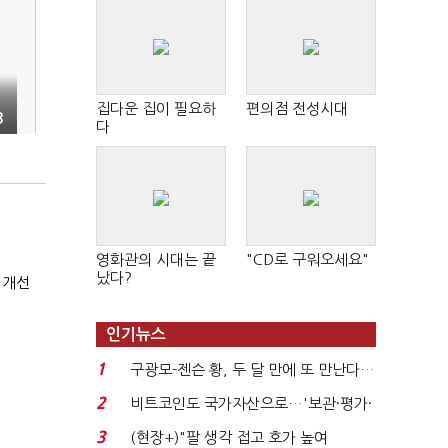
집다운 집이 필요하
편의점 전성시대
3
다
영화관의 시대는 끝
"CD로 구워오세요"
났다?
 개선
인기뉴스
1
구광모-젠슨 황, 두 달 만에 또 만난다…
로봇·AI 등 논...
2
비트코인도 국가자산으로…'보관·평가·
처분' 기준은 ...
3
(현장+)"팔 생각 접고 호가 높여