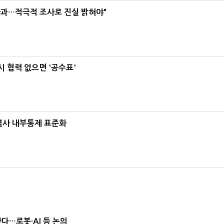
사과…적극적 조사로 진실 밝혀야"
 협력 없으면 '공수표'
계열사 내부통제 표준화
난다…로봇·AI 등 논의