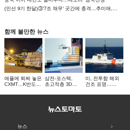
(민선 9기 한달)③'7조 채무' 곳간에 충격…추미애,
20년만에 '비상재정' 선언 승부수
함께 볼만한 뉴스
애플에 퇴짜 놓은
삼전-포스텍,
미, 전투함 해외
CXMT…K반도체
초고적층 3D
건조 표명…
협상력 ‘호재’
낸드 한계 돌파…
K조선 수주
성능·전력효율
‘청신호’
개선
뉴스