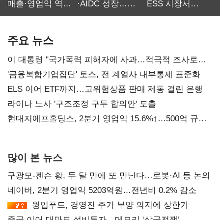
매출·영업익 역대
·AIDC 성장…
ESS 시장서
최대…에이전트
SKT 2분기 성장
‘격돌’
AI 수익화 관건
본궤도
주요 뉴스
이 대통령 "국가폭력 피해자에 사과…적극적 조사로
진실 밝혀야"
'금융복합기업집단' 토스, 전 계열사 내부통제 표준화
ELS 이어 ETF까지…고위험상품 판매 제동 걸린 은행
라이나 노사 '구조조정 구두 합의안' 도출
현대지에프홀딩스, 2분기 영업익 15.6%↑…500억 규모
자사주 매입
많이 본 뉴스
구광모-젠슨 황, 두 달 만에 또 만난다…로봇·AI 등 논의
네이버, 2분기 영업익 5203억원…전년비 0.2% 감소
윙입푸드, 경영진 주가 부양 의지에 상한가
중국 이어 대만도 설비투자…메모리 ‘삼국전쟁’