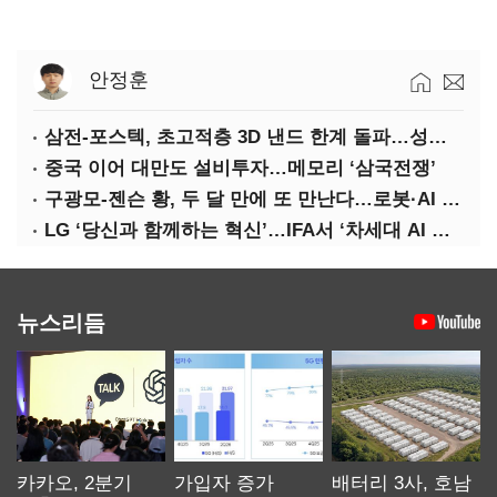
안정훈
삼전-포스텍, 초고적층 3D 낸드 한계 돌파…성능·전력효율 개선
중국 이어 대만도 설비투자…메모리 ‘삼국전쟁’
구광모-젠슨 황, 두 달 만에 또 만난다…로봇·AI 등 논의
LG ‘당신과 함께하는 혁신’…IFA서 ‘차세대 AI 홈’ 비전 공개
뉴스리듬
카카오, 2분기
가입자 증가
배터리 3사, 호남