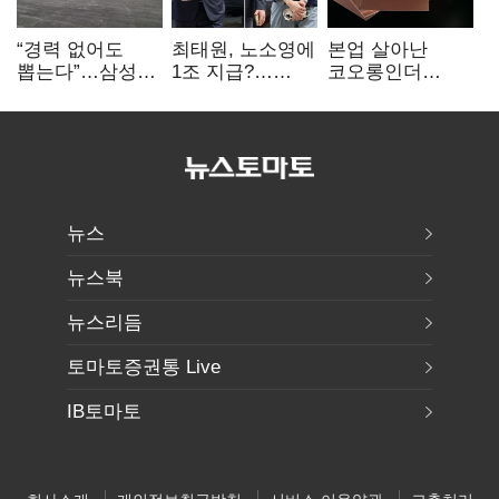
“경력 없어도
최태원, 노소영에
본업 살아난
뽑는다”…삼성
1조 지급?…
코오롱인더
·TSMC, 미
재상고 여부 주목
·HS효성…AI·
반도체 인재
배터리 소재로
쟁탈전
보폭 확대
뉴스
뉴스북
뉴스리듬
토마토증권통 Live
IB토마토