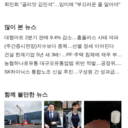
최민희 "골리앗 김민석"…임미애 "부끄러운 줄 알아야"
많이 본 뉴스
대형마트 2분기 판매 9.4% 감소…홈플러스 사태 여파
(주간증시전망)지수보다 종목…선별 장세 이어진다
건설 한계기업 5년 새 3배↑…PF·주택 침체에 재무 부담
확대
농협하나로유통 대규모유통업법 위반 적발…공정위,
과징금 4억6200만원 부과
SK하이닉스 통합노조 신설 추진…구성원 간 성과급
불만 확산
함께 볼만한 뉴스