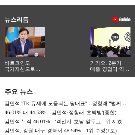
뉴스리듬
비트코인도
카카오, 2분기
국가자산으로…'
매출·영업익 역대
보관·평가·처분'
최대…에이전트
기준은 숙제
AI 수익화 관건
주요 뉴스
김민석 "TK 유세에 도움되는 당대표"…정청래 "벌써
대표된 양 당직 배분"
46.01% 대 44.53%…김민석·정청래 '초박빙'(종합)
김민석 누적 46.01%…'격전지' 호남 앞두고 1위 지켰다
(2보)
김민석, 강원·대구·경북서 48.54%…1위 수성(1보)