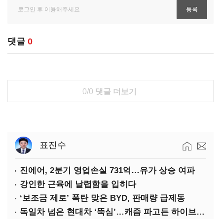
댓글
0
0/0
댓글 더보기
표진수
진에어, 2분기 영업손실 731억…유가 상승 여파
강인한 근육에 날렵함을 입히다
‘보조금 제로’ 폭탄 맞은 BYD, 판매량 급제동
독일차 넘은 현대차 ‘뚝심’…캐즘 파고든 하이브리드 역전극