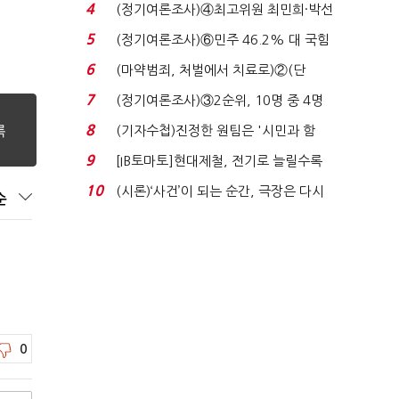
7%…일주일 만에 ...
4
(정기여론조사)④최고위원 최민희·박선
원 '양강'…서미...
5
(정기여론조사)⑥민주 46.2% 대 국힘
31.0%…오차범위 밖 ...
6
(마약범죄, 처벌에서 치료로)②(단
독)"마약은 전염병…여성...
7
(정기여론조사)③2순위, 10명 중 4명
'송영길'…정청래 '한 ...
8
(기자수첩)진정한 원팀은 '시민과 함
께'일 때 완성...
9
[IB토마토]현대제철, 전기로 늘릴수록
전기료 부담…저...
10
(시론)‘사건’이 되는 순간, 극장은 다시
순
살아난다...
0