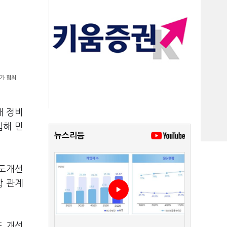
가 협최
해 정비
입해 민
뉴스리듬
제도개선
합 관계
도 개선