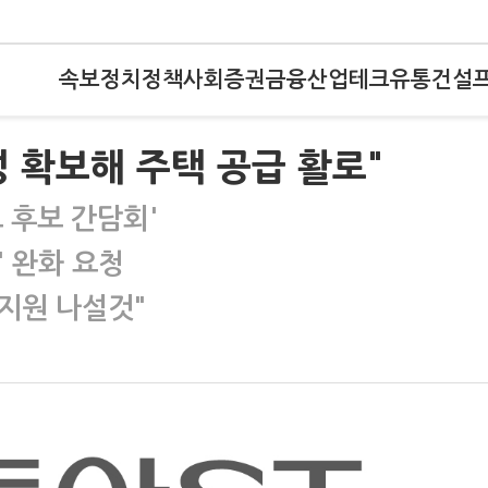
속보
정치
정책
사회
증권
금융
산업
테크
유통
건설
 확보해 주택 공급 활로"
 후보 간담회'
 완화 요청
 지원 나설것"