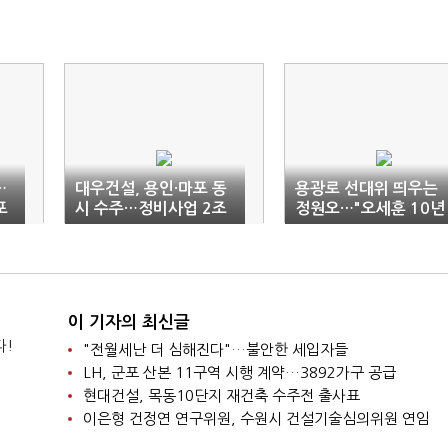
…
대우건설, 용인·마포 동
용광로 선대위 띄우는
포
시 수주…정비사업 2조
정원오…"오세훈 10년
원 돌파
무능 심판"
이 기자의 최신글
다!
"전월세난 더 심해진다"…불안한 세입자들
LH, 군포 산본 11구역 시행 계약…3892가구 공급
현대건설, 목동10단지 재건축 수주전 출사표
이은형 건정연 연구위원, 수원시 건설기술심의위원 연임