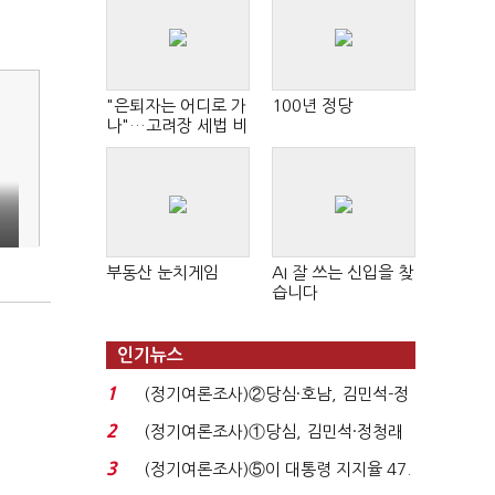
"은퇴자는 어디로 가
100년 정당
나"…고려장 세법 비
판 확산
부동산 눈치게임
AI 잘 쓰는 신입을 찾
습니다
인기뉴스
1
(정기여론조사)②당심·호남, 김민석-정
청래 '초접전'...
2
(정기여론조사)①당심, 김민석·정청래
'초접전'…대통령 ...
3
(정기여론조사)⑤이 대통령 지지율 47.