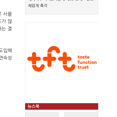
체업계 촉각
은 서울
도가 많
다는 결
 도입해
 연속성
뉴스북