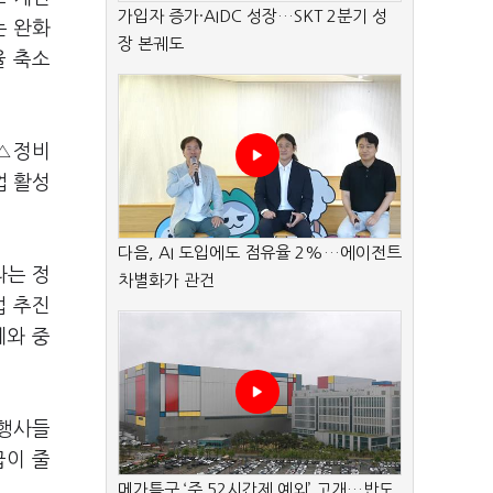
가입자 증가·AIDC 성장…SKT 2분기 성
는 완화
장 본궤도
율 축소
 △정비
업 활성
다음, AI 도입에도 점유율 2%…에이전트
라는 정
차별화가 관건
업 추진
세와 중
시행사들
급이 줄
메가특구 ‘주 52시간제 예외’ 고개…반도