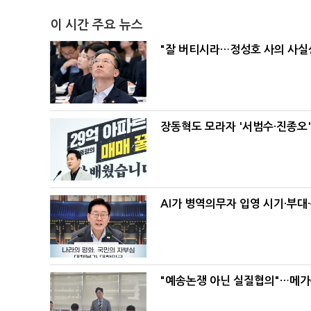
이 시간 주요 뉴스
"잘 버티시라…정성호 사의 사실상
장동혁도 모라자 '서범수·진종오
AI가 병역의무자 입영 시기·부대
"예송논쟁 아닌 실질협의"…메가