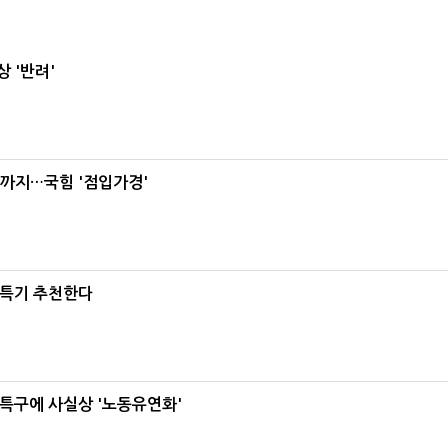
 '반려'
'까지…국힘 '점입가경'
·특기 추천한다
특구에 사실상 '노동유연화'