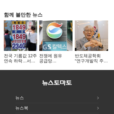
0.86%p(2보)
함께 볼만한 뉴스
전국 기름값 12주
전쟁에 원유
반도체공학회
연속 하락…서울
공급망
“연구개발직 주
휘발윳값 1909원
흔들리자…K-
52시간제
정유, 에너지안보
개선해야”
핵심으로 재부상
뉴스
뉴스북