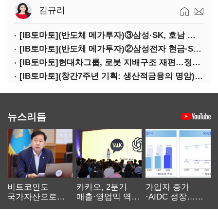
김규리
[IB토마토](반도체 메가투자)③삼성·SK, 호남 동시 출격…인력·협력사 쟁탈전
[IB토마토](반도체 메가투자)②삼성전자 현금·SDI 차입…엇갈린 2655조 투자체력
[IB토마토]현대차그룹, 로봇 지배구조 재편…정의선 1245억 추가 투입 유력
[IB토마토](창간7주년 기획: 생산적금융의 명암)③선택받은 산업, 커진 자금격차
뉴스리듬
비트코인도
카카오, 2분기
가입자 증가
국가자산으로…'
매출·영업익 역대
·AIDC 성장…
보관·평가·처분'
최대…에이전트
SKT 2분기 성장
기준은 숙제
AI 수익화 관건
본궤도