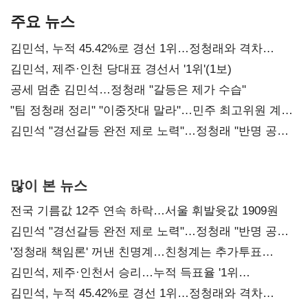
주요 뉴스
김민석, 누적 45.42%로 경선 1위…정청래와 격차
0.86%p(2보)
김민석, 제주·인천 당대표 경선서 '1위'(1보)
공세 멈춘 김민석…정청래 "갈등은 제가 수습"
"팀 정청래 정리" "이중잣대 말라"…민주 최고위원 계파
다툼 격화
김민석 "경선갈등 완전 제로 노력"…정청래 "반명 공세
사과부터"
많이 본 뉴스
전국 기름값 12주 연속 하락…서울 휘발윳값 1909원
김민석 "경선갈등 완전 제로 노력"…정청래 "반명 공세
사과부터"
'정청래 책임론' 꺼낸 친명계…친청계는 추가투표
때리기
김민석, 제주·인천서 승리…누적 득표율 '1위
탈환'(종합)
김민석, 누적 45.42%로 경선 1위…정청래와 격차