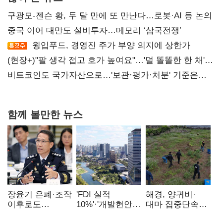
구광모-젠슨 황, 두 달 만에 또 만난다…로봇·AI 등 논의
중국 이어 대만도 설비투자…메모리 ‘삼국전쟁’
윙입푸드, 경영진 주가 부양 의지에 상한가
(현장+)"팔 생각 접고 호가 높여요"…'덜 똘똘한 한 채'
20억 키맞추기
비트코인도 국가자산으로…'보관·평가·처분' 기준은
숙제
함께 볼만한 뉴스
장윤기 은폐·조작
'FDI 실적
해경, 양귀비·
이후로도
10%'·'개발현안
대마 집중단속…
정보유출·
산적'…
4개월 동안