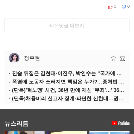
1
0
8/12
댓글 더보기
정주현
진술 뒤집은 김현태·이진우, 박안수는 "국가에 헌신"…법정서 드러난 군 수뇌부의 민낯
폭염에 노동자 쓰러지면 책임은 누가?…중처법 처벌될까?
(단독)'혁노맹' 사건, 36년 만에 재심 '무죄'…’'36시간 불법구금·자백강요' 인정
(단독)채용비리 신고자 징계·파면한 신한대…권익위 제동에도 갈등 계속
뉴스리듬