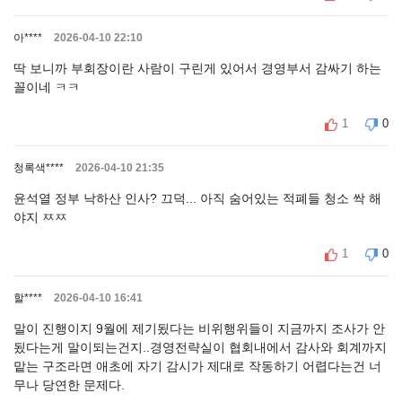
아****
2026-04-10 22:10
딱 보니까 부회장이란 사람이 구린게 있어서 경영부서 감싸기 하는
꼴이네 ㅋㅋ
1
0
청록색****
2026-04-10 21:35
윤석열 정부 낙하산 인사? 끄덕... 아직 숨어있는 적폐들 청소 싹 해
야지 ㅉㅉ
1
0
할****
2026-04-10 16:41
말이 진행이지 9월에 제기됬다는 비위행위들이 지금까지 조사가 안
됬다는게 말이되는건지..경영전략실이 협회내에서 감사와 회계까지
맡는 구조라면 애초에 자기 감시가 제대로 작동하기 어렵다는건 너
무나 당연한 문제다.