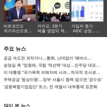
비트코인도
카카오, 2분기
가입자 증가
국가자산으로…'
매출·영업익 역대
·AIDC 성장…
보관·평가·처분'
최대…에이전트
SKT 2분기 성장
기준은 숙제
AI 수익화 관건
본궤도
주요 뉴스
공급 속도전 외치더니…황희, 난데없이 '폐버스
리모델링' 제안
송영길 측 "정청래, 국힘 '역선택' 대상…민주당 대표로
총선 지휘 못해"
이 대통령 "국가폭력 피해자에 사과…적극적 조사로
진실 밝혀야"
주택공급 '동상이몽'…정부·서울시 협력 없으면 '공수표'
'금융복합기업집단' 토스, 전 계열사 내부통제 표준화
많이 본 뉴스