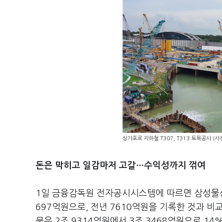
싱가포르 지하철 T307, T313 토목공사 (
돈은 막히고 일감마저 고갈…수익성까지 꺾여
1일 금융감독원 전자공시시스템에 따르면 삼성물산
697억원으로, 전년 7610억원을 기록한 것과 
문은 2조 9314억원에서 3조 3468억원으로 1