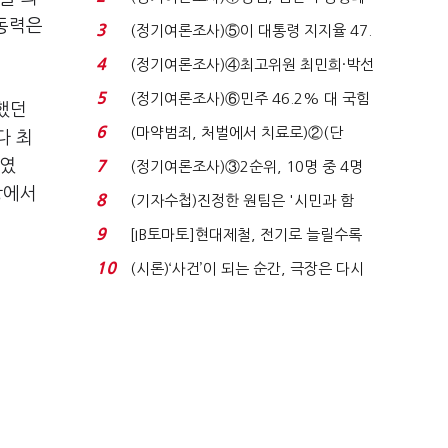
'초접전'…대통령 ...
 동력은
3
(정기여론조사)⑤이 대통령 지지율 47.
7%…일주일 만에 ...
4
(정기여론조사)④최고위원 최민희·박선
원 '양강'…서미...
5
(정기여론조사)⑥민주 46.2% 대 국힘
했던
31.0%…오차범위 밖 ...
6
(마약범죄, 처벌에서 치료로)②(단
다 최
독)"마약은 전염병…여성...
꺾였
7
(정기여론조사)③2순위, 10명 중 4명
'송영길'…정청래 '한 ...
장에서
8
(기자수첩)진정한 원팀은 '시민과 함
께'일 때 완성...
9
[IB토마토]현대제철, 전기로 늘릴수록
전기료 부담…저...
10
(시론)‘사건’이 되는 순간, 극장은 다시
살아난다...