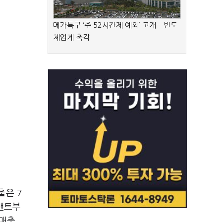
메가특구 ‘주 52시간제 예외’ 고개…반도
체업계 촉각
출은 7
플랜트부
 매출