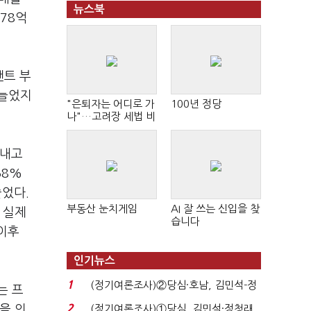
뉴스북
978억
랜트 부
 늘었지
"은퇴자는 어디로 가
100년 정당
나"…고려장 세법 비
판 확산
끝내고
58%
줄었다.
부동산 눈치게임
AI 잘 쓰는 신입을 찾
 실제
습니다
이후
인기뉴스
1
(정기여론조사)②당심·호남, 김민석-정
는 프
청래 '초접전'...
2
을 의
(정기여론조사)①당심, 김민석·정청래