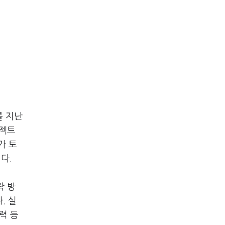
를 지난
로젝트
가 토
다.
략 방
. 실
력 등