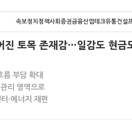
속보
정치
정책
사회
증권
금융
산업
테크
유통
건설
옅어진 토목 존재감…일감도 현금
흐름 부담 확대
 관리 영역으로
터·에너지 재편