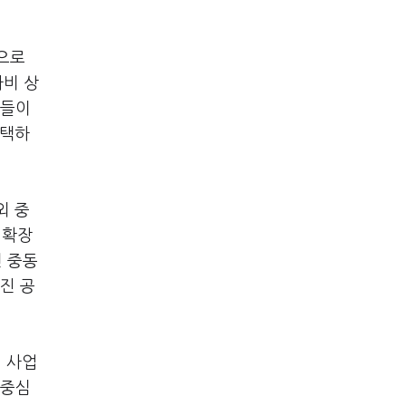
으로
사비 상
사들이
 택하
외 중
 확장
면 중동
진 공
내 사업
 중심