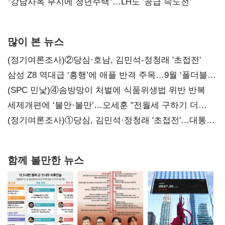
"강남사옥 부지에 청년주택"…LH도 '공급 속도전'
많이 본 뉴스
(정기여론조사)②당심·호남, 김민석-정청래 '초접전'
삼성 Z8 역대급 ‘흥행’에 애플 반격 주목…9월 ‘폴더블
대전’
(SPC 민낯)④솜방망이 처벌에 식품위생법 위반 반복
세제개편에 ‘불안·불만’…오세훈 "전월세 구하기 더
힘들어질 것"
(정기여론조사)①당심, 김민석·정청래 '초접전'…대통령
지지도 '50% 아래로'(종합)
함께 볼만한 뉴스