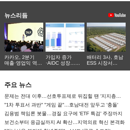
뉴스리듬
카카오, 2분기
가입자 증가
배터리 3사, 호남
매출·영업익 역대
·AIDC 성장…
ESS 시장서
최대…에이전트
SKT 2분기 성장
‘격돌’
AI 수익화 관건
본궤도
주요 뉴스
문제는 전대 이후…선호투표제로 뒤집힐 땐 '지지층
불복'
"1차 투표서 과반" "게임 끝"…호남대전 앞두고 '충돌'
김용범 책임론 봇물…경질 요구에 'ETF 특검' 주장까지
보건소부터 응급실까지 AI 확산…지역의료 혁신 본격화