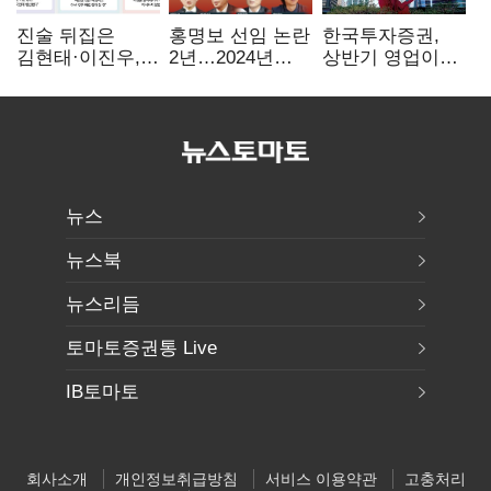
진술 뒤집은
홍명보 선임 논란
한국투자증권,
김현태·이진우,
2년…2024년
상반기 영업이익
박안수는 "국가에
파동부터 소환·
2조1701억 원…
헌신"…법정서
압색까지
전년비 89.1%↑
드러난 군
수뇌부의 민낯
뉴스
뉴스북
뉴스리듬
토마토증권통 Live
IB토마토
회사소개
개인정보취급방침
서비스 이용약관
고충처리