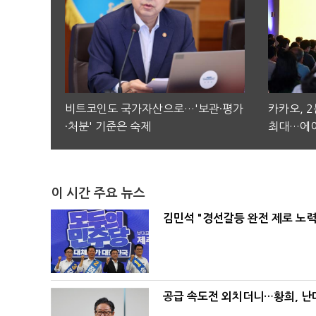
비트코인도 국가자산으로…'보관·평가
카카오, 
·처분' 기준은 숙제
최대…에이
이 시간 주요 뉴스
김민석 "경선갈등 완전 제로 노력
공급 속도전 외치더니…황희, 난