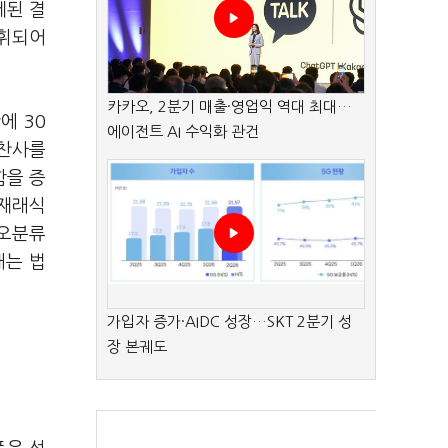
세된 결
발휘되어
카카오, 2분기 매출·영업익 역대 최대…
에 30
에이전트 AI 수익화 관건
 찬사를
함을 증
 재래식
 오분류
내는 법
가입자 증가·AIDC 성장…SKT 2분기 성
장 본궤도