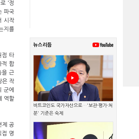
로 ‘정
는 파국
서 시작
하는지를
뉴스리듬
원점 타
사적 합
촉을 근
장은 작
의 군에
제 역할
비트코인도 국가자산으로…'보관·평가·처
분' 기준은 숙제
견제 공
직접 명