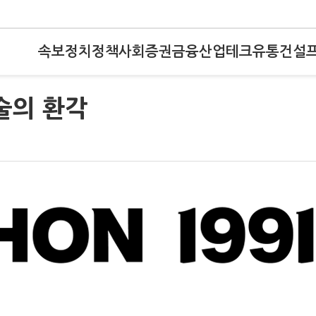
속보
정치
정책
사회
증권
금융
산업
테크
유통
건설
술의 환각