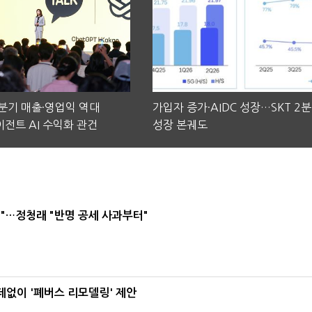
2분기 매출·영업익 역대
가입자 증가·AIDC 성장…SKT 2
전트 AI 수익화 관건
성장 본궤도
"…정청래 "반명 공세 사과부터"
데없이 '폐버스 리모델링' 제안