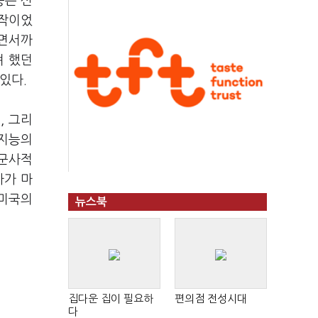
풍은 선
조작이었
하면서까
려 했던
있다.
, 그리
공지능의
 군사적
자가 마
 미국의
뉴스북
집다운 집이 필요하
편의점 전성시대
다