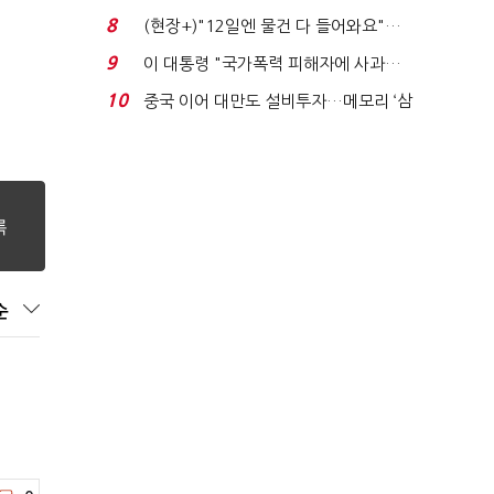
요"…'덜 똘똘한 한 채' 20...
8
(현장+)"12일엔 물건 다 들어와요"…
빈 매대 채우며 문 연 ...
9
이 대통령 "국가폭력 피해자에 사과…
적극적 조사로 진...
10
중국 이어 대만도 설비투자…메모리 ‘삼
국전쟁’
순