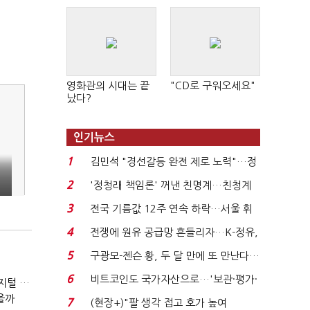
영화관의 시대는 끝
"CD로 구워오세요"
났다?
인기뉴스
1
김민석 "경선갈등 완전 제로 노력"…정
청래 "반명 공세 사...
2
'정청래 책임론' 꺼낸 친명계…친청계
는 추가투표 때리기...
3
전국 기름값 12주 연속 하락…서울 휘
발윳값 1909원...
4
전쟁에 원유 공급망 흔들리자…K-정유,
에너지안보 핵심...
5
구광모-젠슨 황, 두 달 만에 또 만난다…
로봇·AI 등 논...
6
비트코인도 국가자산으로…'보관·평가·
(잃어버린 경영을 찾아서)발베크행 열차와 속도의 환상: 디지털 전환과 물류 혁신의 포용적 노동 전략
처분' 기준은 ...
을까
7
(현장+)"팔 생각 접고 호가 높여