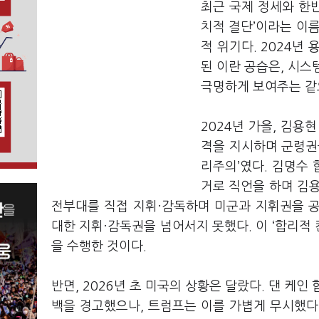
최근 국제 정세와 한반
치적 결단’이라는 이름
적 위기다. 2024년
된 이란 공습은, 시스
극명하게 보여주는 같
2024년 가을, 김용
격을 지시하며 군령권
리주의’였다. 김명수
거로 직언을 하며 김
전부대를 직접 지휘·감독하며 미군과 지휘권을 공
대한 지휘·감독권을 넘어서지 못했다. 이 ‘합리적
을 수행한 것이다.
반면, 2026년 초 미국의 상황은 달랐다. 댄 케
백을 경고했으나, 트럼프는 이를 가볍게 무시했다