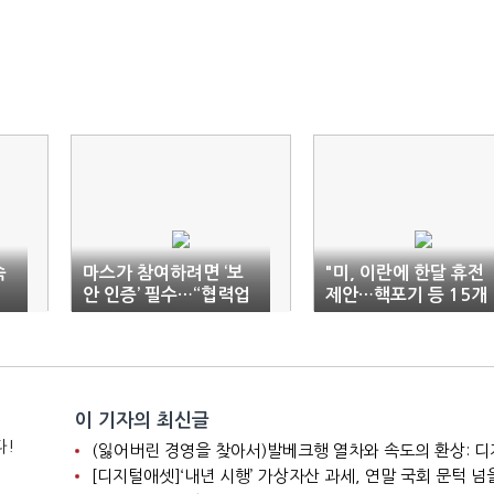
속
마스가 참여하려면 ‘보
"미, 이란에 한달 휴전
안 인증’ 필수…“협력업
제안…핵포기 등 15개
체까지 대비해야”
조건"
이 기자의 최신글
다!
[디지털애셋]‘내년 시행’ 가상자산 과세, 연말 국회 문턱 넘