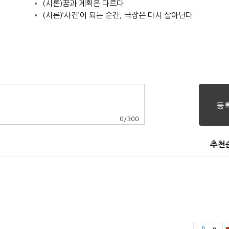
(시론)꿈과 계획은 다르다
(시론)‘사건’이 되는 순간, 극장은 다시 살아난다
0
/
300
추천