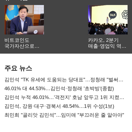
비트코인도
카카오, 2분기
국가자산으로…'
매출·영업익 역대
보관·평가·처분'
최대…에이전트
기준은 숙제
AI 수익화 관건
주요 뉴스
김민석 "TK 유세에 도움되는 당대표"…정청래 "벌써
대표된 양 당직 배분"
46.01% 대 44.53%…김민석·정청래 '초박빙'(종합)
김민석 누적 46.01%…'격전지' 호남 앞두고 1위 지켰다
(2보)
김민석, 강원·대구·경북서 48.54%…1위 수성(1보)
최민희 "골리앗 김민석"…임미애 "부끄러운 줄 알아야"