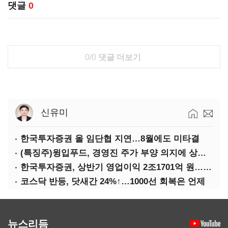
댓글
0
0/0
댓글 더보기
신유미
한국투자증권 올 임단협 지연…8월에도 미타결
(특징주)윙입푸드, 경영진 주가 부양 의지에 상한가
한국투자증권, 상반기 영업이익 2조1701억 원… 전년비 89.1%↑
코스닥 반등, 닷새간 24%↑…1000선 회복은 언제
뉴스리듬