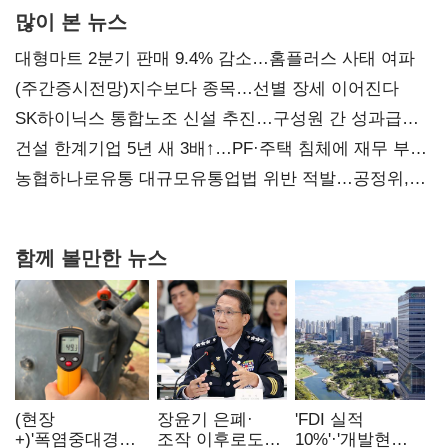
많이 본 뉴스
대형마트 2분기 판매 9.4% 감소…홈플러스 사태 여파
(주간증시전망)지수보다 종목…선별 장세 이어진다
SK하이닉스 통합노조 신설 추진…구성원 간 성과급
불만 확산
건설 한계기업 5년 새 3배↑…PF·주택 침체에 재무 부담
확대
농협하나로유통 대규모유통업법 위반 적발…공정위,
과징금 4억6200만원 부과
함께 볼만한 뉴스
(현장
장윤기 은폐·
'FDI 실적
+)'폭염중대경보'
조작 이후로도
10%'·'개발현안