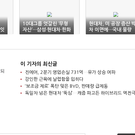
리
10대그룹 엇갈린 ‘무형
현대차, 미 공장 증산 
 잇
자산’…삼성·현대차·한화
차 이면에…국내 물량
늘고, SK·LG 줄고
축소 우려
이 기자의 최신글
 되
진에어, 2분기 영업손실 731억…유가 상승 여파
강인한 근육에 날렵함을 입히다
‘보조금 제로’ 폭탄 맞은 BYD, 판매량 급제동
독일차 넘은 현대차 ‘뚝심’…캐즘 파고든 하이브리드 역전