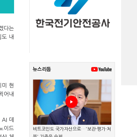
하겠다는
침도 내
뉴스리듬
이미 현
 찍어내
AI 데
머노이드
비트코인도 국가자산으로…'보관·평가·처
분' 기준은 숙제