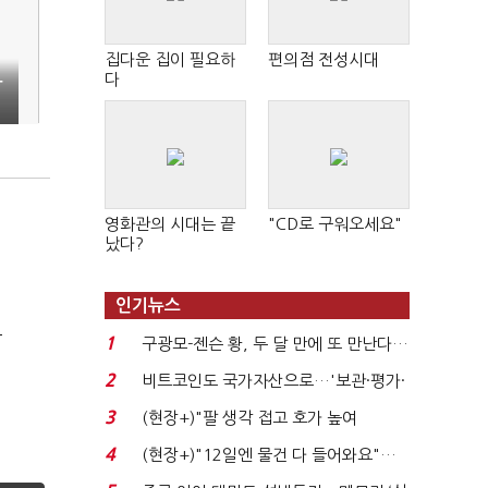
집다운 집이 필요하
편의점 전성시대
다
박
영화관의 시대는 끝
"CD로 구워오세요"
났다?
인기뉴스
극
1
구광모-젠슨 황, 두 달 만에 또 만난다…
로봇·AI 등 논...
2
비트코인도 국가자산으로…'보관·평가·
처분' 기준은 ...
3
(현장+)"팔 생각 접고 호가 높여
요"…'덜 똘똘한 한 채' 20...
4
(현장+)"12일엔 물건 다 들어와요"…
빈 매대 채우며 문 연 ...