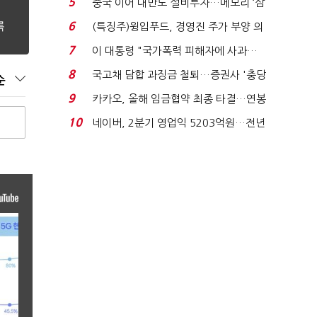
5
중국 이어 대만도 설비투자…메모리 ‘삼
국전쟁’
6
(특징주)윙입푸드, 경영진 주가 부양 의
지에 상한가...
7
이 대통령 "국가폭력 피해자에 사과…
적극적 조사로 진...
8
국고채 담합 과징금 철퇴…증권사 '충당
순
금 폭탄' 우려...
9
카카오, 올해 임금협약 최종 타결…연봉
6.3% 인상·격려...
10
네이버, 2분기 영업익 5203억원…전년
비 0.2% 감소...