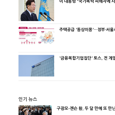
이 대통령 "국가폭력 피해자에 
주택공급 '동상이몽'…정부·서울시
'금융복합기업집단' 토스, 전 
인기 뉴스
구광모-젠슨 황, 두 달 만에 또 만