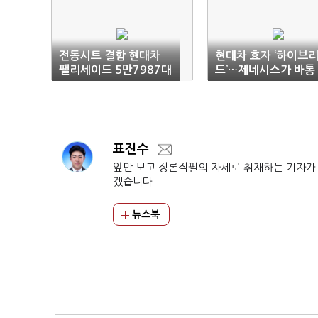
전동시트 결함 현대차
현대차 효자 ‘하이브
팰리세이드 5만7987대
드’…제네시스가 바통
리콜
는다
표진수
앞만 보고 정론직필의 자세로 취재하는 기자가
겠습니다
뉴스북