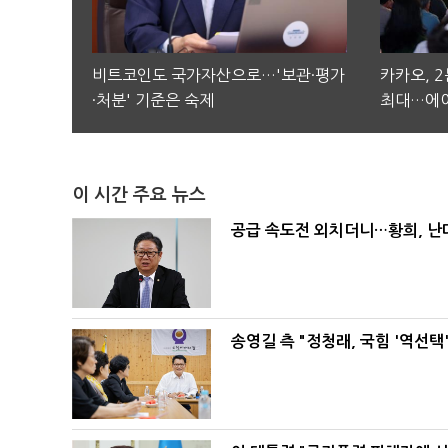
비트코인도 국가자산으로…'보관·평가
카카오, 
·처분' 기준은 숙제
최대…에이
이 시간 주요 뉴스
공급 속도전 외치더니…황희, 난
송영길 측 "정청래, 국힘 '역선