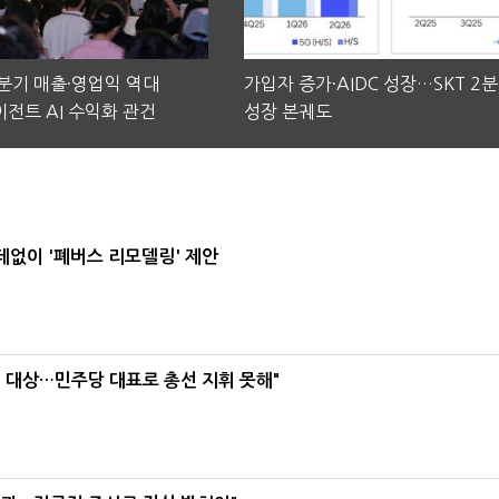
2분기 매출·영업익 역대
가입자 증가·AIDC 성장…SKT 2
전트 AI 수익화 관건
성장 본궤도
데없이 '폐버스 리모델링' 제안
택' 대상…민주당 대표로 총선 지휘 못해"