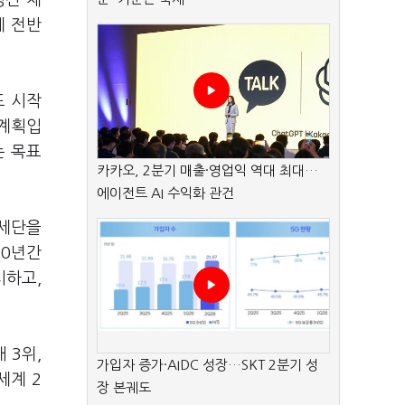
생산 체
계 전반
도 시작
 계획입
는 목표
카카오, 2분기 매출·영업익 역대 최대…
에이전트 AI 수익화 관건
 세단을
10년간
시하고,
 3위,
가입자 증가·AIDC 성장…SKT 2분기 성
세계 2
장 본궤도