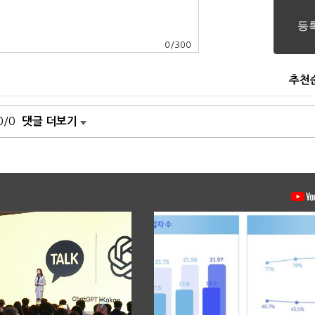
0
/
300
추천
0/0
댓글 더보기