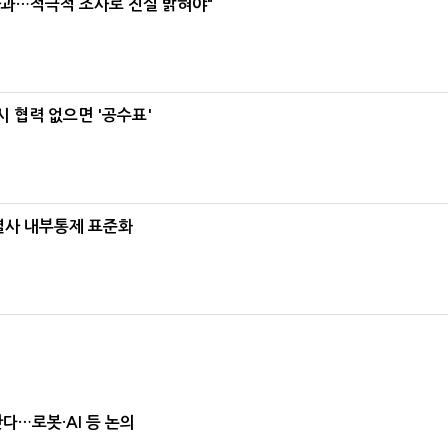
사과…적극적 조사로 진실 밝혀야"
 협력 없으면 '공수표'
계열사 내부통제 표준화
난다…로봇·AI 등 논의