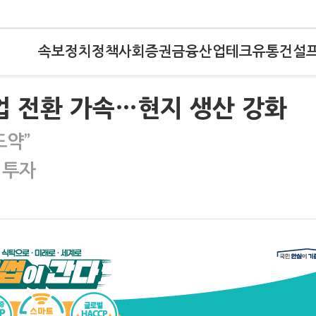
속보
정치
정책
사회
증권
금융
산업
테크
유통
건설
기업 전환 가속…현지 생산 강화
도약”
 투자