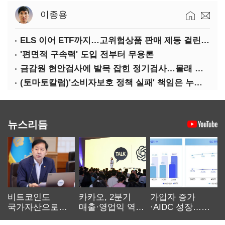
이종용
ELS 이어 ETF까지…고위험상품 판매 제동 걸린 은행
'편면적 구속력' 도입 전부터 무용론
금감원 현안검사에 발목 잡힌 정기검사…몰래 웃는 금융권
(토마토칼럼)'소비자보호 정책 실패' 책임은 누가 지나
뉴스리듬
비트코인도
카카오, 2분기
가입자 증가
국가자산으로…'
매출·영업익 역대
·AIDC 성장…
보관·평가·처분'
최대…에이전트
SKT 2분기 성장