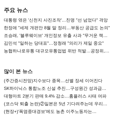
기준은 숙제
AI 수익화 관건
본궤도
주요 뉴스
대통령 엮은 '신천지 사진조작'…친명 "선 넘었다" 격앙
한정애 "세제 개편안 8월 말 정리…부동산 공급도 논의"
조승래, '블루웨이브' 개인정보 유출 사과 "무거운 책임
통감"
김민석 "일하는 당대표"…정청래 "의리가 제일 중요"
농협하나로유통 대규모유통업법 위반 적발…공정위,
과징금 4억6200만원 부과
많이 본 뉴스
(주간증시전망)지수보다 종목…선별 장세 이어진다
SK하이닉스 통합노조 신설 추진…구성원간 성과급
불만 확산
대형마트 2분기 판매 9.4% 감소…홈플러스 사태 여파
(코스닥 퇴출 논란)②일본은 5년 기다려주는데 우리는
당장 퇴출?…시간만으론 부족한 코스닥 구하기
(현장+)'폭염중대경보'에도 농촌 이주노동자는