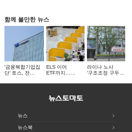
강행군…'야외작업 중지' 권고도 무시
함께 볼만한 뉴스
'금융복합기업집
ELS 이어
라이나 노사
단' 토스, 전
ETF까지…
'구조조정 구두
계열사 내부통제
고위험상품 판매
합의안' 도출
표준화
제동 걸린 은행
뉴스
뉴스북