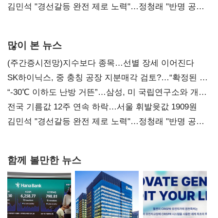
다툼 격화
김민석 "경선갈등 완전 제로 노력"…정청래 "반명 공세
사과부터"
많이 본 뉴스
(주간증시전망)지수보다 종목…선별 장세 이어진다
SK하이닉스, 중 충칭 공장 지분매각 검토?…“확정된 바
없어”
“-30℃ 이하도 난방 거뜬”…삼성, 미 국립연구소와 개발
협력
전국 기름값 12주 연속 하락…서울 휘발윳값 1909원
김민석 "경선갈등 완전 제로 노력"…정청래 "반명 공세
사과부터"
함께 볼만한 뉴스