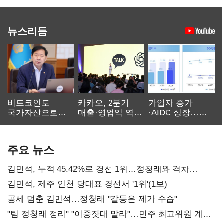
뉴스리듬
비트코인도
카카오, 2분기
가입자 증가
국가자산으로…'
매출·영업익 역대
·AIDC 성장…
보관·평가·처분'
최대…에이전트
SKT 2분기 성장
기준은 숙제
AI 수익화 관건
본궤도
주요 뉴스
김민석, 누적 45.42%로 경선 1위…정청래와 격차
0.86%p(2보)
김민석, 제주·인천 당대표 경선서 '1위'(1보)
공세 멈춘 김민석…정청래 "갈등은 제가 수습"
"팀 정청래 정리" "이중잣대 말라"…민주 최고위원 계파