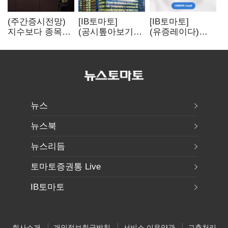
(주간증시전망)
[IB토마토]
[IB토마토]
지수보다 종목…
(공시톺아보기)
(유증레이다)
선별 장세
수주 공시, 왜
툴젠, 조달액
이어진다
바로 매출로
3분의 1 토막…
잡히지 않을까
특허소송
비용부터 챙긴다
뉴스
뉴스북
뉴스리듬
토마토증권통 Live
IB토마토
회사소개
개인정보취급방침
서비스 이용약관
고충처리