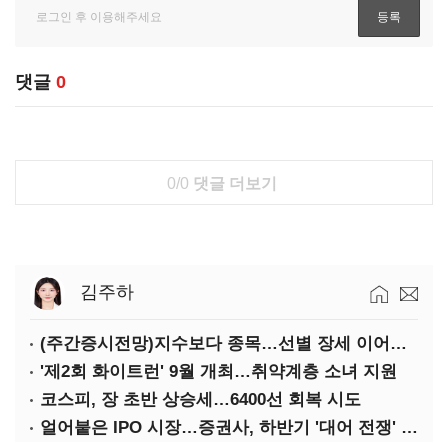
댓글
0
0/0
댓글 더보기
김주하
(주간증시전망)지수보다 종목…선별 장세 이어진다
'제2회 화이트런' 9월 개최…취약계층 소녀 지원
코스피, 장 초반 상승세…6400선 회복 시도
얼어붙은 IPO 시장…증권사, 하반기 '대어 전쟁' 기대