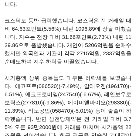
니다.
코스닥도 동반 급락했습니다. 코스닥은 전 거래일 대
비 64.63포인트(5.56%) 내린 1096.89에 장을 마쳤습
니다. 지수는 전장 대비 31.66포인트(2.73%) 내린 11
29.86으로 출발했습니다. 개인이 5206억원을 순매수
했지만 외국인과 기관이 각각 2715억원, 2337억원을
순매도하며 지수 하락을 이끌었습니다.
시가총액 상위 종목들도 대부분 하락세를 보였습니
다.
에코프로(086520)
(-7.49%),
알테오젠(196170)
(-
6.51%),
에코프로비엠(247540)
(-6.67%),
레인보우로
보틱스(277810)
(-9.86%),
에이비엘바이오(298380)
(-
11.39%),
리노공업(058470)
(-5.01%) 등이 줄줄이 하
락했습니다. 반면 삼천당제약은 전 거래일 대비 3.7
5% 오른 93만2000원에 거래를 마치며 시가총액 22
조원을 넘어섰습니다. 최근 경구용 인슐린 기대감이