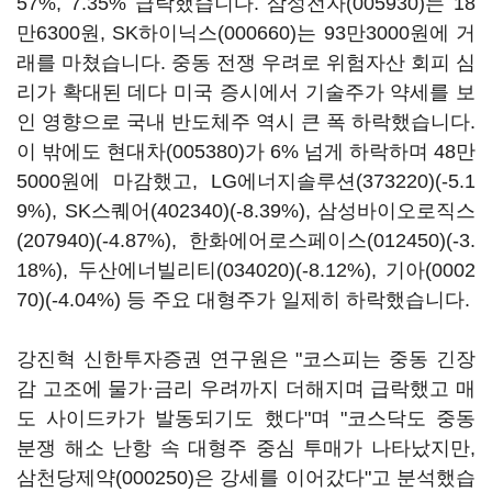
57%, 7.35% 급락했습니다.
삼성전자(005930)
는 18
만6300원,
SK하이닉스(000660)
는 93만3000원에 거
래를 마쳤습니다. 중동 전쟁 우려로 위험자산 회피 심
리가 확대된 데다 미국 증시에서 기술주가 약세를 보
인 영향으로 국내 반도체주 역시 큰 폭 하락했습니다.
이 밖에도
현대차(005380)
가 6% 넘게 하락하며 48만
5000원에 마감했고,
LG에너지솔루션(373220)
(-5.1
9%),
SK스퀘어(402340)
(-8.39%),
삼성바이오로직스
(207940)
(-4.87%),
한화에어로스페이스(012450)
(-3.
18%),
두산에너빌리티(034020)
(-8.12%),
기아(0002
70)
(-4.04%) 등 주요 대형주가 일제히 하락했습니다.
강진혁 신한투자증권 연구원은 "코스피는 중동 긴장
감 고조에 물가·금리 우려까지 더해지며 급락했고 매
도 사이드카가 발동되기도 했다"며 "코스닥도 중동
분쟁 해소 난항 속 대형주 중심 투매가 나타났지만,
삼천당제약(000250)
은 강세를 이어갔다"고 분석했습