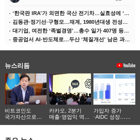
‘한국판 IRA’가 외면한 국산 전기차…실효성에 ‘의문’
김동관·정기선·구형모…재계, 1980년대생 전성시대
대기업, 여전한 ‘족벌경영’…총수 일가 407명 등기임원
중공업서 AI·반도체로…두산 ‘체질개선’ 남은 과제는
뉴스리듬
비트코인도
카카오, 2분기
가입자 증가
국가자산으로…'
매출·영업익 역대
·AIDC 성장…
보관·평가·처분'
최대…에이전트
SKT 2분기 성장
기준은 숙제
AI 수익화 관건
본궤도