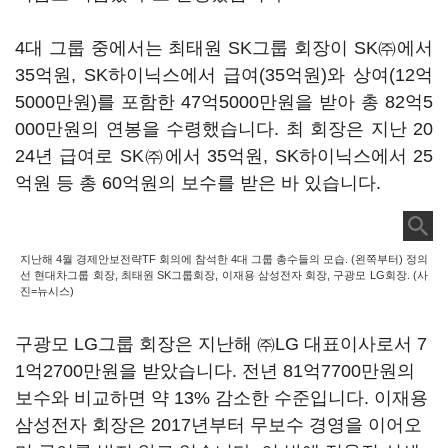
4
대 그룹 중에서는 최태원
SK
그룹 회장이
SK㈜
에서
35
억원
, SK
하이닉스에서 급여
(35
억원
)
와 상여
(12
억
5000
만원
)
를 포함한
47
억
5000
만원을 받아 총
82
억
5
000
만원의 연봉을 수령했습니다
.
최 회장은 지난
20
24
년 급여로
SK㈜
에서
35
억원
, SK
하이닉스에서
25
억원 등 총
60
억원의 보수를 받은 바 있습니다
.
지난해 4월 경제안보전략TF 회의에 참석한 4대 그룹 총수들의 모습. (왼쪽부터) 정의
선 현대차그룹 회장, 최태원 SK그룹회장, 이재용 삼성전자 회장, 구광모 LG회장. (사
진=뉴시스)
구광모
LG
그룹 회장은 지난해
㈜
LG
대표이사로서
7
1
억
2700
만원을 받았습니다
.
전년
81
억
7700
만원의
보수와 비교하면 약
13%
감소한 수준입니다
.
이재용
삼성전자 회장은
2017
년부터 무보수 경영을 이어오