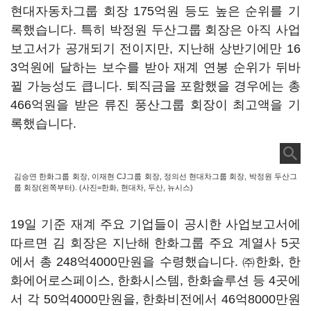
현대자동차그룹 회장
175
억원 등도 높은 순위를 기
록했습니다
.
특히 박정원 두산그룹 회장은 아직 사업
보고서가 공개되기 전이지만
,
지난해 상반기에만
16
3
억원에 달하는 보수를 받아 재계 연봉 순위가 뒤바
뀔 가능성도 큽니다
.
퇴직금을 포함했을 경우에는 총
466
억원을 받은 류진 풍산그룹 회장이 최고액을 기
록했습니다
.
김승연 한화그룹 회장, 이재현 CJ그룹 회장, 정의선 현대차그룹 회장, 박정원 두산그
룹 회장(왼쪽부터). (사진=한화, 현대차, 두산, 뉴시스)
19
일 기준 재계 주요 기업들이 공시한 사업보고서에
따르면 김 회장은 지난해 한화그룹 주요 계열사
5
곳
에서 총
248
억
4000
만원을 수령했습니다
. ㈜
한화
,
한
화에어로스페이스
,
한화시스템
,
한화솔루션 등
4
곳에
서 각
50
억
4000
만원을
,
한화비전에서
46
억
8000
만원