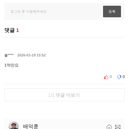
댓글
1
블****
2026-03-19 15:52
1억만요
0
0
1/1
댓글 더보기
배덕훈