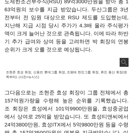
도제한조건부주식
(RSU) 89
억
3000
만원을 받아 총
1
63
억원의 보수를 지급 받았습니다
.
두산그룹은
3
년
전부터 전 임원 대상으로
RSU
제도를 도입했는데
,
지난해 지급 시점 당시 주가가
4.3
배 올라 주식평가
액이 크게 늘어난 것으로 관측됩니다
.
이에 따라 하반
기 추가 급여와 상여 등을 고려하면 박 회장의 연봉
순위가 크게 오를 것으로 예상됩니다
.
조현준 효성 회장, 신동빈 롯데그룹 회장, 조원태 한진그룹 회장, 류진 풍산 회장(왼
쪽부터). (사진=뉴시스)
그다음으로는 조현준 효성 회장이 그룹 전체에서 총
157
억원가량을 수령해 높은 순위를 기록했습니다
.
조 회장은 효성에서
101
억
9900
만원을
,
효성중공업
에서 상여로
25
억을 받았습니다
.
또 효성티앤씨에서
24
억
3800
만원
,
효성
ITX
에서
5
억
9800
만원 등을 수령
해 총
157
억
3500
만원의 연봉을 지급받았습니다
.
이