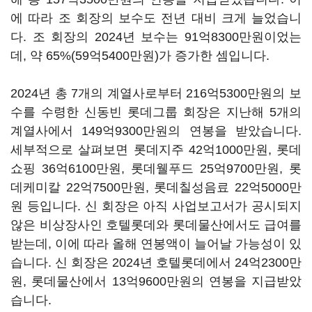
에 따라 조 회장의 보수도 전년 대비 크게 늘었습니
다
.
조 회장의
2024
년 보수는
91
억
8300
만원이었는
데
,
약
65%(59
억
5400
만원
)
가 증가한 셈입니다
.
2024
년 총
7
개의 계열사로부터
216
억
5300
만원의 보
수를 수령한 신동빈 롯데그룹 회장은 지난해
5
개의
계열사에서
149
억
9300
만원의 연봉을 받았습니다
.
세부적으로 살펴보면 롯데지주
42
억
1000
만원
,
롯데
쇼핑
36
억
6100
만원
,
롯데웰푸드
25
억
9700
만원
,
롯
데케미칼
22
억
7500
만원
,
롯데칠성음료
22
억
5000
만
원 등입니다
.
신 회장은 아직 사업보고서가 공시되지
않은 비상장사인 호텔롯데와 롯데물산에서도 급여를
받는데
,
이에 따라 올해 연봉액이 늘어날 가능성이 있
습니다
.
신 회장은
2024
년 호텔롯데에서
24
억
2300
만
원
,
롯데물산에서
13
억
9600
만원의 연봉을 지급받았
습니다
.