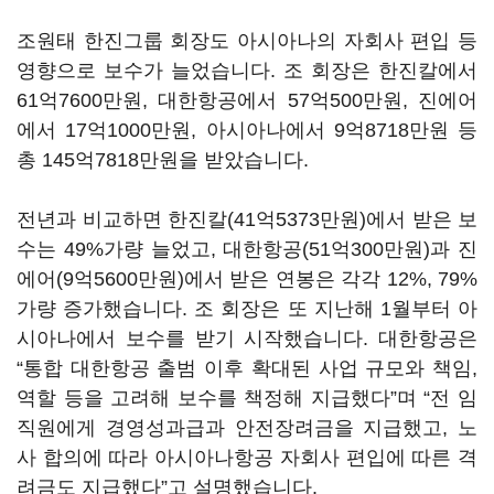
조원태 한진그룹 회장도 아시아나의 자회사 편입 등
영향으로 보수가 늘었습니다
.
조 회장은 한진칼에서
61
억
7600
만원
,
대한항공에서
57
억
500
만원
,
진에어
에서
17
억
1000
만원
,
아시아나에서
9
억
8718
만원 등
총
145
억
7818
만원을 받았습니다
.
전년과 비교하면 한진칼
(41
억
5373
만원
)
에서 받은 보
수는
49%
가량 늘었고
,
대한항공
(51
억
300
만원
)
과 진
에어
(9
억
5600
만원
)
에서 받은 연봉은 각각
12%, 79%
가량 증가했습니다
.
조 회장은 또 지난해
1
월부터 아
시아나에서 보수를 받기 시작했습니다
.
대한항공은
“
통합 대한항공 출범 이후 확대된 사업 규모와 책임
,
역할 등을 고려해 보수를 책정해 지급했다
”
며
“
전 임
직원에게 경영성과급과 안전장려금을 지급했고
,
노
사 합의에 따라 아시아나항공 자회사 편입에 따른 격
려금도 지급했다
”
고 설명했습니다
.