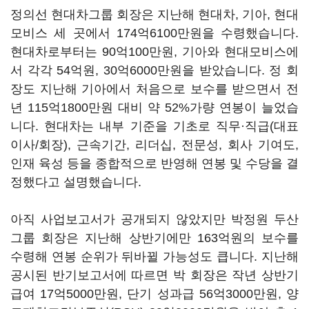
정의선 현대차그룹 회장은 지난해 현대차
,
기아
,
현대
모비스 세 곳에서
174
억
6100
만원을 수령했습니다
.
현대차로부터는
90
억
100
만원
,
기아와 현대모비스에
서 각각
54
억원
, 30
억
6000
만원을 받았습니다
.
정 회
장도 지난해 기아에서 처음으로 보수를 받으면서 전
년
115
억
1800
만원 대비 약
52%
가량 연봉이 늘었습
니다
.
현대차는 내부 기준을 기초로 직무·직급
(
대표
이사
/
회장
),
근속기간
,
리더십
,
전문성
,
회사 기여도
,
인재 육성 등을 종합적으로 반영해 연봉 및 수당을 결
정했다고 설명했습니다
.
아직 사업보고서가 공개되지 않았지만 박정원 두산
그룹 회장은 지난해 상반기에만
163
억원의 보수를
수령해 연봉 순위가 뒤바뀔 가능성도 큽니다
.
지난해
공시된 반기보고서에 따르면 박 회장은 작년 상반기
급여
17
억
5000
만원
,
단기 성과급
56
억
3000
만원
,
양