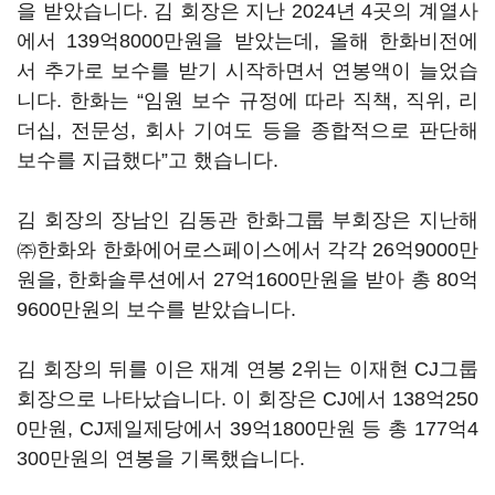
을 받았습니다
.
김 회장은 지난
2024
년
4
곳의 계열사
에서
139
억
8000
만원을 받았는데
,
올해 한화비전에
서 추가로 보수를 받기 시작하면서 연봉액이 늘었습
니다
.
한화는
“
임원 보수 규정에 따라 직책
,
직위
,
리
더십
,
전문성
,
회사 기여도 등을 종합적으로 판단해
보수를 지급했다
”
고 했습니다
.
김 회장의 장남인 김동관 한화그룹 부회장은 지난해
㈜
한화와 한화에어로스페이스에서 각각
26
억
9000
만
원을
,
한화솔루션에서
27
억
1600
만원을 받아 총
80
억
9600
만원의 보수를 받았습니다
.
김 회장의 뒤를 이은 재계 연봉
2
위는 이재현
CJ
그룹
회장으로 나타났습니다
.
이 회장은
CJ
에서
138
억
250
0
만원
, CJ
제일제당에서
39
억
1800
만원 등 총
177
억
4
300
만원의 연봉을 기록했습니다
.