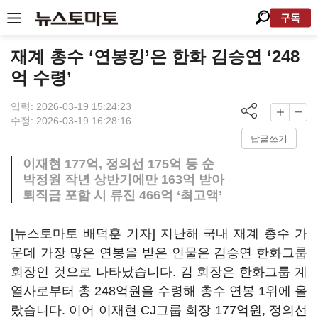
구독
재계 총수 ‘연봉킹’은 한화 김승연 ‘248
억 수령’
입력: 2026-03-19 15:24:23
수정: 2026-03-19 16:28:16
답글쓰기
이재현 177억, 정의선 175억 등 순
박정원 작년 상반기에만 163억 받아
퇴직금 포함 시 류진 466억 ‘최고액’
[뉴스토마토 배덕훈 기자] 지난해 국내 재계 총수 가
운데 가장 많은 연봉을 받은 인물은 김승연 한화그룹
회장인 것으로 나타났습니다
.
김 회장은 한화그룹 계
열사로부터 총
248
억원을 수령해 총수 연봉
1
위에 올
랐습니다
.
이어 이재현
CJ
그룹 회장
177
억원
,
정의선