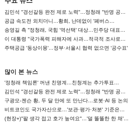
주요 뉴스
김민석 "경선갈등 완전 제로 노력"…정청래 "반명 공세
사과부터"
공급 속도전 외치더니…황희, 난데없이 '폐버스
리모델링' 제안
송영길 측 "정청래, 국힘 '역선택' 대상…민주당 대표로
총선 지휘 못해"
이 대통령 "국가폭력 피해자에 사과…적극적 조사로
진실 밝혀야"
주택공급 '동상이몽'…정부·서울시 협력 없으면 '공수표'
많이 본 뉴스
'정청래 책임론' 꺼낸 친명계…친청계는 추가투표
때리기
김민석 "경선갈등 완전 제로 노력"…정청래 "반명 공세
사과부터"
구광모-젠슨 황, 두 달 만에 또 만난다…로봇·AI 등 논의
비트코인도 국가자산으로…'보관·평가·처분' 기준은
숙제
(현장+)"팔 생각 접고 호가 높여요"…'덜 똘똘한 한 채'
20억 키맞추기