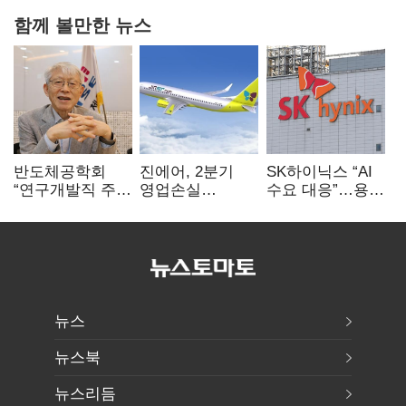
함께 볼만한 뉴스
반도체공학회
진에어, 2분기
SK하이닉스 “AI
“연구개발직 주
영업손실
수요 대응”…용인
52시간제
731억…유가
·청주 팹에 54조
개선해야”
상승 여파
투자
뉴스
뉴스북
뉴스리듬