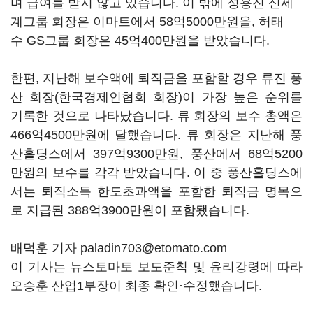
며 급여를 받지 않고 있습니다
.
이 밖에 정용진 신세
계그룹 회장은 이마트에서
58
억
5000
만원을
,
허태
수
GS
그룹 회장은
45
억
400
만원을 받았습니다
.
한편
,
지난해 보수액에 퇴직금을 포함할 경우 류진 풍
산 회장(한국경제인협회 회장)이 가장 높은 순위를
기록한 것으로 나타났습니다
.
류 회장의 보수 총액은
466
억
4500
만원에 달했습니다
.
류 회장은 지난해 풍
산홀딩스에서
397
억
9300
만원
,
풍산에서
68
억
5200
만원의 보수를 각각 받았습니다
.
이 중 풍산홀딩스에
서는 퇴직소득 한도초과액을 포함한 퇴직금 명목으
로 지급된
388
억
3900
만원이 포함됐습니다
.
배덕훈 기자 paladin703@etomato.com
이 기사는 뉴스토마토 보도준칙 및 윤리강령에 따라
오승훈 산업1부장이 최종 확인·수정했습니다.