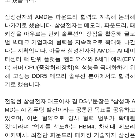
고 했습니다
.
삼성전자와
AMD
는 파운드리 협력도 계속해 논의해
나가기로 했습니다
.
삼성전자는 메모리
,
파운드리
,
패
키징을 아우르는 턴키 솔루션의 장점을 활용해 글로
벌 빅테크 기업과의 협력을 지속적으로 확대해 나간
다는 계획입니다
.
아울러 삼성전자와
AMD
는
AI
데이
터센터 랙 단위 플랫폼
‘
헬리오스
’
와
6
세대 에픽
(EPY
C)
서버
CPU(
중앙처리장치
)
의 성능을 극대화하기 위
해 고성능
DDR5
메모리 솔루션 분야에서도 협력하
기로 했습니다
.
전영현 삼성전자 대표이사 겸
DS
부문장은
“
삼성과
A
MD
는
AI
컴퓨팅 발전이라는 공통된 목표를 공유하고
있으며
,
이번 협약으로 양사 협력 범위가 확대될
것
”
이라며
“
업계를 선도하는
HBM4,
차세대 메모리
아키텍처
,
최첨단 파운드리 패키징 기술까지 삼성은