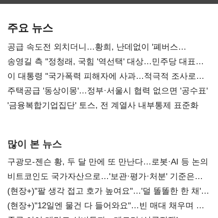
보관·평가·처분'
최대…에이전트
SKT 2분기 성장
기준은 숙제
AI 수익화 관건
본궤도
주요 뉴스
공급 속도전 외치더니…황희, 난데없이 '폐버스
리모델링' 제안
송영길 측 "정청래, 국힘 '역선택' 대상…민주당 대표로
총선 지휘 못해"
이 대통령 "국가폭력 피해자에 사과…적극적 조사로
진실 밝혀야"
주택공급 '동상이몽'…정부·서울시 협력 없으면 '공수표'
'금융복합기업집단' 토스, 전 계열사 내부통제 표준화
많이 본 뉴스
구광모-젠슨 황, 두 달 만에 또 만난다…로봇·AI 등 논의
비트코인도 국가자산으로…'보관·평가·처분' 기준은
숙제
(현장+)"팔 생각 접고 호가 높여요"…'덜 똘똘한 한 채'
20억 키맞추기
(현장+)"12일엔 물건 다 들어와요"…빈 매대 채우며 문