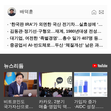
배덕훈
‘한국판 IRA’가 외면한 국산 전기차…실효성에 ‘의문’
김동관·정기선·구형모…재계, 1980년대생 전성시대
대기업, 여전한 ‘족벌경영’…총수 일가 407명 등기임원
중공업서 AI·반도체로…두산 ‘체질개선’ 남은 과제는
뉴스리듬
비트코인도
카카오, 2분기
가입자 증가
국가자산으로…'
매출·영업익 역대
·AIDC 성장…