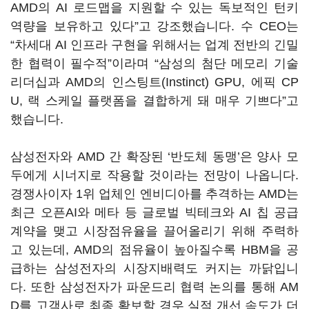
AMD
의
AI
로드맵을 지원할 수 있는 독보적인 턴키
역량을 보유하고 있다
”
고 강조했습니다
.
수
CEO
는
“
차세대
AI
인프라 구현을 위해서는 업계 전반의 긴밀
한 협력이 필수적
”
이라며
“
삼성의 첨단 메모리 기술
리더십과
AMD
의 인스팅트
(Instinct) GPU,
에픽
CP
U,
랙 스케일 플랫폼을 결합하게 돼 매우 기쁘다
”
고
했습니다
.
삼성전자와
AMD
간 확장된
‘
반도체 동맹
’
은 양사 모
두에게 시너지로 작용할 것이라는 전망이 나옵니다
.
경쟁사이자
1
위 업체인 엔비디아를 추격하는
AMD
는
최근 오픈
AI
와 메타 등 글로벌 빅테크와
AI
칩 공급
계약을 맺고 시장점유율을 끌어올리기 위해 주력하
고 있는데
, AMD
의 점유율이 높아질수록
HBM
을 공
급하는 삼성전자의 시장지배력도 커지는 까닭입니
다
.
또한 삼성전자가 파운드리 협력 논의를 통해
AM
D
를 고객사로 최종 확보할 경우 실적 개선 속도가 더