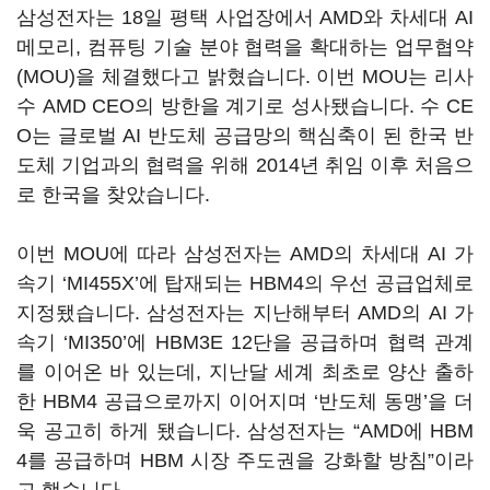
삼성전자는
18
일 평택 사업장에서
AMD
와 차세대
AI
메모리
,
컴퓨팅 기술 분야 협력을 확대하는 업무협약
(MOU)
을 체결했다고 밝혔습니다
.
이번
MOU
는 리사
수
AMD CEO
의 방한을 계기로 성사됐습니다
.
수
CE
O
는 글로벌
AI
반도체 공급망의 핵심축이 된 한국 반
도체 기업과의 협력을 위해
2014
년 취임 이후 처음으
로 한국을 찾았습니다
.
이번
MOU
에 따라 삼성전자는
AMD
의 차세대
AI
가
속기
‘MI455X’
에 탑재되는
HBM4
의 우선 공급업체로
지정됐습니다
.
삼성전자는 지난해부터
AMD
의
AI
가
속기
‘MI350’
에
HBM3E 12
단을 공급하며 협력 관계
를 이어온 바 있는데
,
지난달 세계 최초로 양산 출하
한
HBM4
공급으로까지 이어지며
‘
반도체 동맹
’
을 더
욱 공고히 하게 됐습니다
.
삼성전자는
“AMD
에
HBM
4
를 공급하며
HBM
시장 주도권을 강화할 방침
”
이라