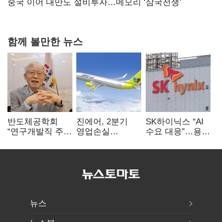
연 홈플러스
중국 이어 대만도 설비투자…메모리 ‘삼국전쟁’
함께 볼만한 뉴스
반도체공학회
진에어, 2분기
SK하이닉스 “AI
“연구개발직 주
영업손실
수요 대응”…용인
52시간제
731억…유가
·청주 팹에 54조
개선해야”
상승 여파
투자
뉴스