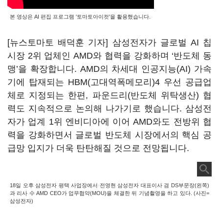
본 영상은 AI 편집 프로그램 '토마토아이컷'을 활용했습니다.
[뉴스토마토 배덕훈 기자] 삼성전자가 글로벌
AI
칩
시장
2
위 업체인
AMD
와 협력을 강화하며
‘
반도체 동
맹
’
을 확장합니다
. AMD
의 차세대 인공지능
(AI)
가속
기에 탑재되는
HBM(
고대역폭메모리
)4
우선 공급업
체로 지정되는 한편
,
파운드리
(
반도체 위탁생산
)
협
력도 지속적으로 논의해 나가기로 했습니다
.
삼성전
자가 업계
1
위 엔비디아에 이어
AMD
와도 전방위 협
력을 강화하면서 글로벌 반도체 시장에서의 핵심 공
급망 입지가 더욱 탄탄해질 것으로 전망됩니다
.
18일 오후 삼성전자 평택 사업장에서 전영현 삼성전자 대표이사 겸 DS부문장(왼쪽)
과 리사 수 AMD CEO가 업무협약(MOU)을 체결한 뒤 기념촬영을 하고 있다. (사진=
삼성전자)