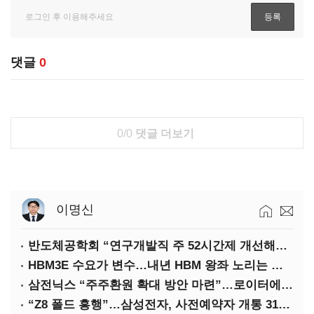
댓글
0
0/0
댓글 더보기
이명신
반도체공학회 “연구개발직 주 52시간제 개선해야”
HBM3E 수요가 변수…내년 HBM 왕좌 노리는 삼성
삼전닉스 “주주환원 확대 방안 마련”…로이터에 성명 보내
“Z8 폴드 흥행”…삼성전자, 사전예약자 개통 31일까지 연장