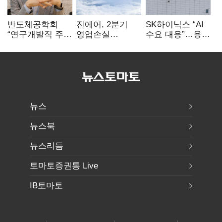
반도체공학회
진에어, 2분기
SK하이닉스 “AI
“연구개발직 주
영업손실
수요 대응”…용인
52시간제
731억…유가
·청주 팹에 54조
개선해야”
상승 여파
투자
뉴스
뉴스북
뉴스리듬
토마토증권통 Live
IB토마토