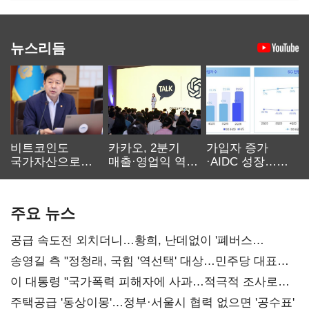
뉴스리듬
비트코인도
카카오, 2분기
가입자 증가
국가자산으로…'
매출·영업익 역대
·AIDC 성장…
보관·평가·처분'
최대…에이전트
SKT 2분기 성장
기준은 숙제
AI 수익화 관건
본궤도
주요 뉴스
공급 속도전 외치더니…황희, 난데없이 '폐버스
리모델링' 제안
송영길 측 "정청래, 국힘 '역선택' 대상…민주당 대표로
총선 지휘 못해"
이 대통령 "국가폭력 피해자에 사과…적극적 조사로
진실 밝혀야"
주택공급 '동상이몽'…정부·서울시 협력 없으면 '공수표'