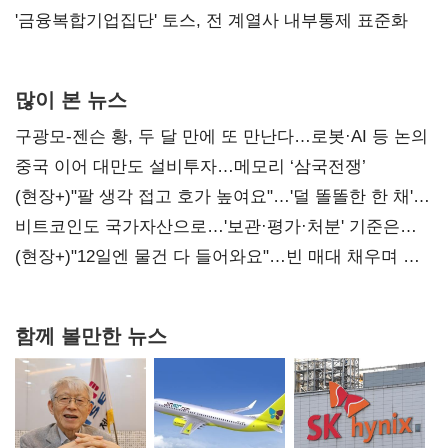
'금융복합기업집단' 토스, 전 계열사 내부통제 표준화
많이 본 뉴스
구광모-젠슨 황, 두 달 만에 또 만난다…로봇·AI 등 논의
중국 이어 대만도 설비투자…메모리 ‘삼국전쟁’
(현장+)"팔 생각 접고 호가 높여요"…'덜 똘똘한 한 채'
20억 키맞추기
비트코인도 국가자산으로…'보관·평가·처분' 기준은
숙제
(현장+)"12일엔 물건 다 들어와요"…빈 매대 채우며 문
연 홈플러스
함께 볼만한 뉴스