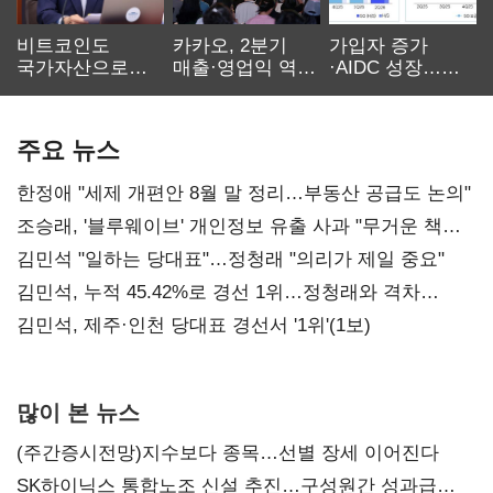
비트코인도
카카오, 2분기
가입자 증가
국가자산으로…'
매출·영업익 역대
·AIDC 성장…
보관·평가·처분'
최대…에이전트
SKT 2분기 성장
기준은 숙제
AI 수익화 관건
본궤도
주요 뉴스
한정애 "세제 개편안 8월 말 정리…부동산 공급도 논의"
조승래, '블루웨이브' 개인정보 유출 사과 "무거운 책임
통감"
김민석 "일하는 당대표"…정청래 "의리가 제일 중요"
김민석, 누적 45.42%로 경선 1위…정청래와 격차
0.86%p(2보)
김민석, 제주·인천 당대표 경선서 '1위'(1보)
많이 본 뉴스
(주간증시전망)지수보다 종목…선별 장세 이어진다
SK하이닉스 통합노조 신설 추진…구성원간 성과급