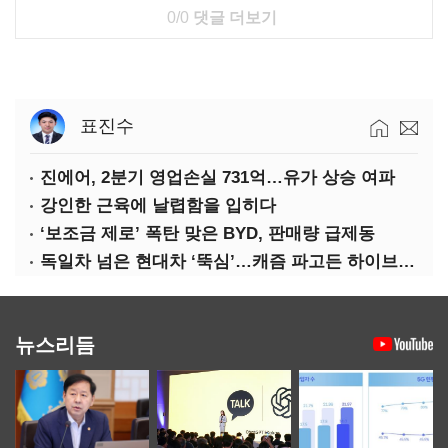
0/0
댓글 더보기
표진수
진에어, 2분기 영업손실 731억…유가 상승 여파
강인한 근육에 날렵함을 입히다
‘보조금 제로’ 폭탄 맞은 BYD, 판매량 급제동
독일차 넘은 현대차 ‘뚝심’…캐즘 파고든 하이브리드 역전극
뉴스리듬