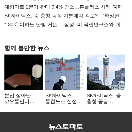
불만 확산
대형마트 2분기 판매 9.4% 감소…홈플러스 사태 여파
SK하이닉스, 중 충칭 공장 지분매각 검토?…“확정된 바
없어”
“-30℃ 이하도 난방 거뜬”…삼성, 미 국립연구소와 개발
협력
함께 볼만한 뉴스
본업 살아난
SK하이닉스
SK하이닉스, 중
코오롱인더
통합노조 신설
충칭 공장
·HS효성…AI·
추진…구성원간
지분매각
배터리 소재로
성과급 불만 확산
검토?…“확정된
보폭 확대
바 없어”