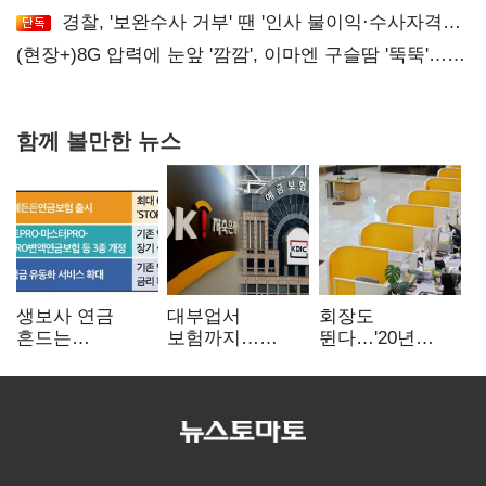
사망…"안전관리체계 재점검"
경찰, '보완수사 거부' 땐 '인사 불이익·수사자격
배제'
(현장+)8G 압력에 눈앞 '깜깜', 이마엔 구슬땀 '뚝뚝'…
화려한 에어쇼 뒤 땀방울
함께 볼만한 뉴스
생보사 연금
대부업서
회장도
흔드는
보험까지…
뛴다…'20년
'증시변동성·
OK금융,
신한' vs '청라
장수리스크'
종합금융그룹
하나' 인천시금고
퍼즐 맞춘다
정면승부