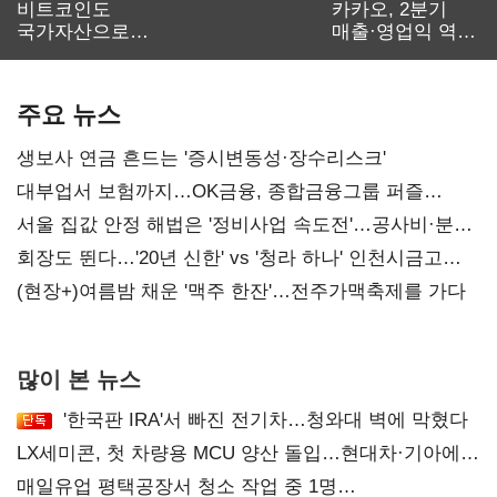
비트코인도
카카오, 2분기
국가자산으로…'
매출·영업익 역대
보관·평가·처분'
최대…에이전트
기준은 숙제
AI 수익화 관건
주요 뉴스
생보사 연금 흔드는 '증시변동성·장수리스크'
대부업서 보험까지…OK금융, 종합금융그룹 퍼즐
맞춘다
서울 집값 안정 해법은 '정비사업 속도전'…공사비·분쟁
해소도 과제
회장도 뛴다…'20년 신한' vs '청라 하나' 인천시금고
정면승부
(현장+)여름밤 채운 '맥주 한잔'…전주가맥축제를 가다
많이 본 뉴스
'한국판 IRA'서 빠진 전기차…청와대 벽에 막혔다
LX세미콘, 첫 차량용 MCU 양산 돌입…현대차·기아에
공급
매일유업 평택공장서 청소 작업 중 1명