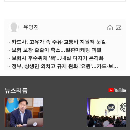
유영진
카드사, 고유가 속 주유·교통비 지원책 눈길
보험 보장 줄줄이 축소…절판마케팅 과열
보험사 후순위채 '뚝'…내실 다지기 본격화
정부, 상생만 외치고 규제 완화 '요원'…카드·보험사 부담 역대급
뉴스리듬