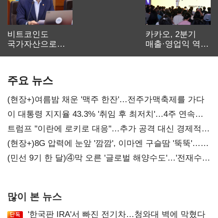
비트코인도
카카오, 2분기
국가자산으로…'
매출·영업익 역대
보관·평가·처분'
최대…에이전트
기준은 숙제
AI 수익화 관건
주요 뉴스
(현장+)여름밤 채운 '맥주 한잔'…전주가맥축제를 가다
이 대통령 지지율 43.3% '취임 후 최저치'…4주 연속
'하락'
트럼프 "이란에 로키로 대응"…추가 공격 대신 경제적
압박 시사
(현장+)8G 압력에 눈앞 '깜깜', 이마엔 구슬땀 '뚝뚝'…
화려한 에어쇼 뒤 땀방울
(민선 9기 한 달)④막 오른 '글로벌 해양수도'…'전재수
리더십' 시험대
많이 본 뉴스
'한국판 IRA'서 빠진 전기차…청와대 벽에 막혔다