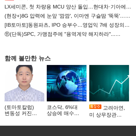
LX세미콘, 첫 차량용 MCU 양산 돌입…현대차·기아에
공급
(현장+)8G 압력에 눈앞 '깜깜', 이마엔 구슬땀 '뚝뚝'…
화려한 에어쇼 뒤 땀방울
[IB토마토]동원파츠, IPO 승부수…영업익 7배 성장의
이면은 고객 편중
⑪(단독)SPC, 가맹점주에 "용역계약 해지하라"...
내팽개친 '사회적합의'
함께 볼만한 뉴스
(토마토칼럼)
코스닥, 6%대
고려아연,
변동성 커진
상승에 매수
미 상무장관
자본시장 신뢰의
사이드카…이달
언급에 12%
과제
3번째
'급등'