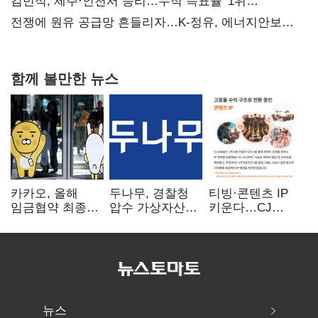
때리기
김민석, 제주·인천서 승리…누적 득표율 '1위
탈환'(종합)
전쟁에 원유 공급망 흔들리자…K-정유, 에너지안보
핵심으로 재부상
함께 볼만한 뉴스
카카오, 올해
두나무, 경찰청
티빙·콘텐츠 IP
임금협약 최종
압수 가상자산
키운다…CJ
타결…연봉 6.3%
보관 맡는다…
ENM, 하반기
인상·격려금
커스터디 사업
글로벌 확장 가속
300만원
최종 낙찰
뉴스