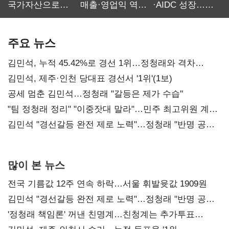
국가자산으로…'
매출·영업익 역대
·AIDC 성장…
보관·평가·처분'
최대…에이전트
SKT 2분기 성장
기준은 숙제
AI 수익화 관건
본궤도
주요 뉴스
김민석, 누적 45.42%로 경선 1위…정청래와 격차
0.86%p(2보)
김민석, 제주·인천 당대표 경선서 '1위'(1보)
공세 멈춘 김민석…정청래 "갈등은 제가 수습"
"팀 정청래 정리" "이중잣대 말라"…민주 최고위원 계파
다툼 격화
김민석 "경선갈등 완전 제로 노력"…정청래 "반명 공세
사과부터"
많이 본 뉴스
전국 기름값 12주 연속 하락…서울 휘발윳값 1909원
김민석 "경선갈등 완전 제로 노력"…정청래 "반명 공세
사과부터"
'정청래 책임론' 꺼낸 친명계…친청계는 추가투표