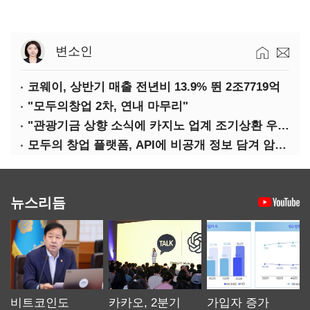
변소인
코웨이, 상반기 매출 전년비 13.9% 뛴 2조7719억
"모두의창업 2차, 연내 마무리"
"관광기금 상향 소식에 카지노 업계 조기상환 우려"
모두의 창업 플랫폼, API에 비공개 정보 담겨 암호키까지 새나갔다
뉴스리듬
비트코인도
카카오, 2분기
가입자 증가