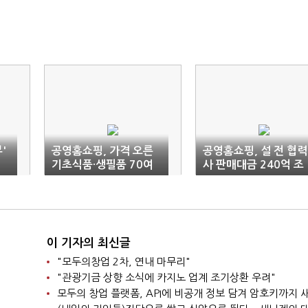
'
공영홈쇼핑, 가격 오른
공영홈쇼핑, 설 전 협력
기초식품·생필품 70여
사 판매대금 240억 조
개 할인판매
기 지급
이 기자의 최신글
"모두의창업 2차, 연내 마무리"
"관광기금 상향 소식에 카지노 업계 조기상환 우려"
모두의 창업 플랫폼, API에 비공개 정보 담겨 암호키까지