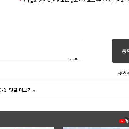
(내일의 거인들)진단으로 쌓고 신약으로 뛴다…세니젠의 
0
/
300
추천
0/0
댓글 더보기