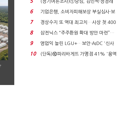
5
(정기여론조사)①당심, 김민석·정청래
'초접전'…대통령 ...
6
기업은행, 소비자피해보상 부실심사·보
이스피싱 공시 ...
7
경상수지 또 역대 최고치…사상 첫 400
억달러에 '3% 성...
8
삼전닉스 “주주환원 확대 방안 마련”…
로이터에 성명...
9
영업익 늘린 LGU+…보안·AIDC '신사
업 드라이브'...
10
(단독)⑩파리바게뜨 가맹점 41% '용역
제빵기사 없어'…고...
’