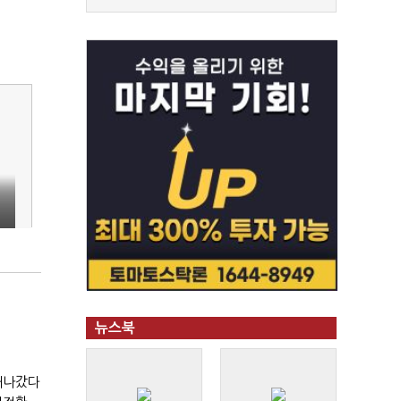
뉴스북
 새나갔다