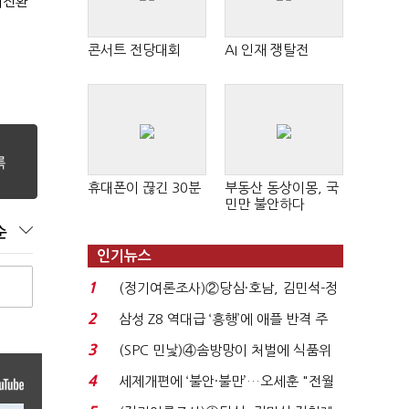
대전환
콘서트 전당대회
AI 인재 쟁탈전
휴대폰이 끊긴 30분
부동산 동상이몽, 국
민만 불안하다
순
인기뉴스
1
(정기여론조사)②당심·호남, 김민석-정
청래 '초접전'...
2
삼성 Z8 역대급 ‘흥행’에 애플 반격 주
목…9월 ‘폴...
3
(SPC 민낯)④솜방망이 처벌에 식품위
생법 위반 반복...
4
세제개편에 ‘불안·불만’…오세훈 "전월
세 구하기 더 ...