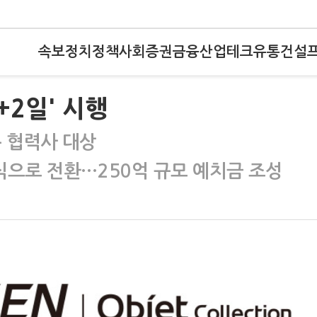
속보
정치
정책
사회
증권
금융
산업
테크
유통
건설
+2일' 시행
든 협력사 대상
으로 전환…250억 규모 예치금 조성