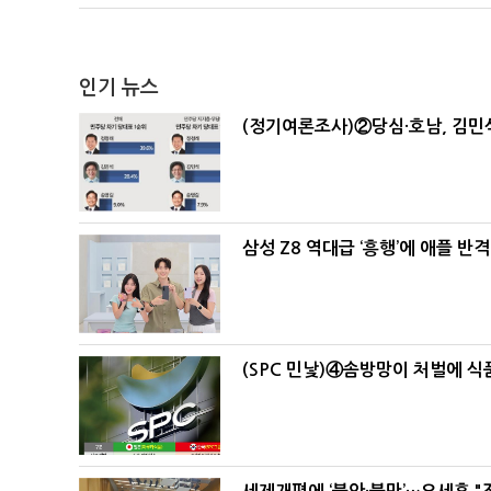
인기 뉴스
(정기여론조사)②당심·호남, 김민석
삼성 Z8 역대급 ‘흥행’에 애플 반격
(SPC 민낯)④솜방망이 처벌에 