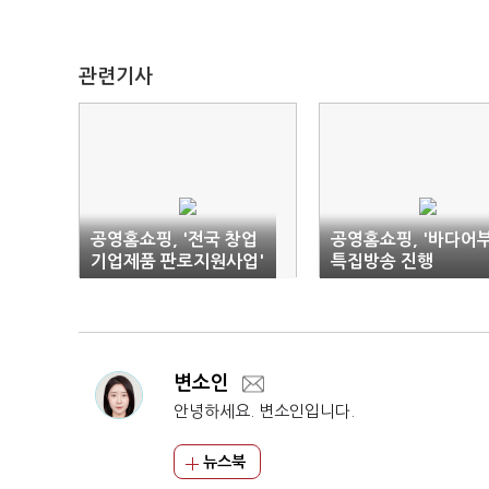
관련기사
공영홈쇼핑, '전국 창업
공영홈쇼핑, '바다어부
기업제품 판로지원사업'
특집방송 진행
모집
변소인
안녕하세요. 변소인입니다.
뉴스북