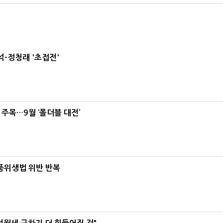
-정청래 '초접전'
 주목…9월 ‘폴더블 대전’
식품위생법 위반 반복