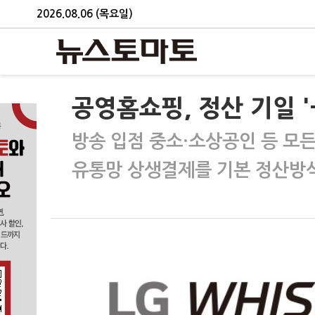
2026.08.06 (목요일)
공영홈쇼핑, 정산 기일 '
방송 입점 중소·소상공인 등 모
유통망 상생결제를 기본 정산방식