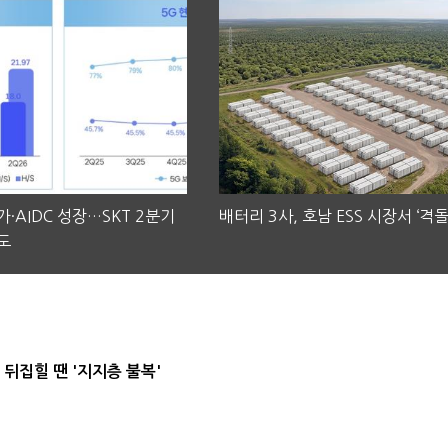
·AIDC 성장…SKT 2분기
배터리 3사, 호남 ESS 시장서 ‘격돌
도
뒤집힐 땐 '지지층 불복'