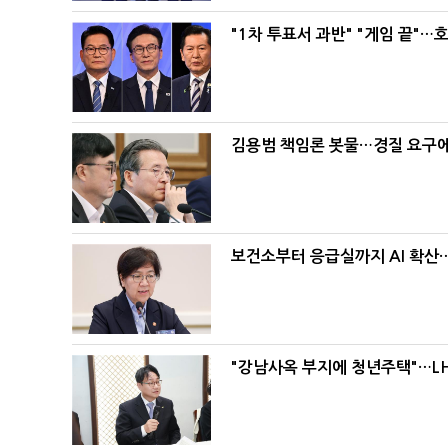
"1차 투표서 과반" "게임 끝"…
김용범 책임론 봇물…경질 요구에 
보건소부터 응급실까지 AI 확산
"강남사옥 부지에 청년주택"…LH