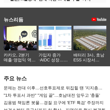
뉴스리듬
카카오, 2분기
가입자 증가
배터리 3사, 호남
매출·영업익 역대
·AIDC 성장…
ESS 시장서
최대…에이전트
SKT 2분기 성장
‘격돌’
AI 수익화 관건
본궤도
주요 뉴스
문제는 전대 이후…선호투표제로 뒤집힐 땐 '지지층
불복'
"1차 투표서 과반" "게임 끝"…호남대전 앞두고 '충돌'
김용범 책임론 봇물…경질 요구에 'ETF 특검' 주장까지