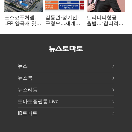
포스코퓨처엠,
김동관·정기선·
트리니티항공
LFP 양극재 첫
구형모…재계,
출범…“합리적
대규모 공급…
1980년대생
가격·기대 이상
ESS 시장 공략
전성시대
서비스로 승부”
뉴스
뉴스북
뉴스리듬
토마토증권통 Live
IB토마토