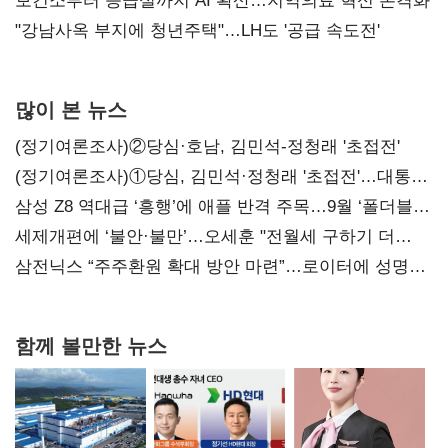
보건소부터 응급실까지 AI 확산…지역의료 혁신 본격화
"강남사옥 부지에 청년주택"…LH도 '공급 속도전'
많이 본 뉴스
(정기여론조사)②당심·호남, 김민석-정청래 '초접전'
(정기여론조사)①당심, 김민석·정청래 '초접전'…대통령
지지도 '50% 아래로'(종합)
삼성 Z8 역대급 ‘흥행’에 애플 반격 주목…9월 ‘폴더블
대전’
세제개편에 ‘불안·불만’…오세훈 "전월세 구하기 더
힘들어질 것"
삼전닉스 “주주환원 확대 방안 마련”…로이터에 성명
보내
함께 볼만한 뉴스