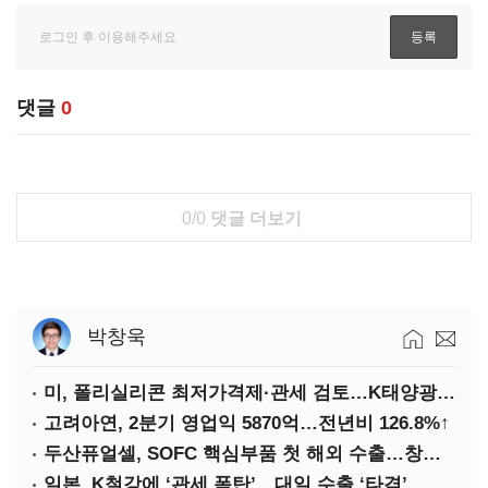
댓글
0
0/0
댓글 더보기
박창욱
미, 폴리실리콘 최저가격제·관세 검토…K태양광 입지 확대 기대
고려아연, 2분기 영업익 5870억…전년비 126.8%↑
두산퓨얼셀, SOFC 핵심부품 첫 해외 수출…창사 이래 최대 규모
일본, K철강에 ‘관세 폭탄’…대일 수출 ‘타격’