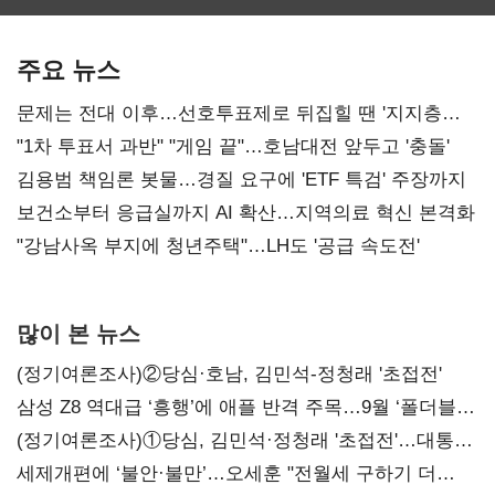
최대…에이전트
SKT 2분기 성장
‘격돌’
AI 수익화 관건
본궤도
주요 뉴스
문제는 전대 이후…선호투표제로 뒤집힐 땐 '지지층
불복'
"1차 투표서 과반" "게임 끝"…호남대전 앞두고 '충돌'
김용범 책임론 봇물…경질 요구에 'ETF 특검' 주장까지
보건소부터 응급실까지 AI 확산…지역의료 혁신 본격화
"강남사옥 부지에 청년주택"…LH도 '공급 속도전'
많이 본 뉴스
(정기여론조사)②당심·호남, 김민석-정청래 '초접전'
삼성 Z8 역대급 ‘흥행’에 애플 반격 주목…9월 ‘폴더블
대전’
(정기여론조사)①당심, 김민석·정청래 '초접전'…대통령
지지도 '50% 아래로'(종합)
세제개편에 ‘불안·불만’…오세훈 "전월세 구하기 더