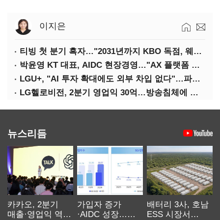
이지은
티빙 첫 분기 흑자…"2031년까지 KBO 독점, 웨이브 합병도 속도"
박윤영 KT 대표, AIDC 현장경영…"AX 플랫폼 핵심 인프라로 키운다"
LGU+, "AI 투자 확대에도 외부 차입 없다"…파주 AIDC 수익성 자신
LG헬로비전, 2분기 영업익 30억…방송침체에 교육용 단말 시장도 축소
뉴스리듬
카카오, 2분기
가입자 증가
배터리 3사, 호남
매출·영업익 역대
·AIDC 성장…
ESS 시장서