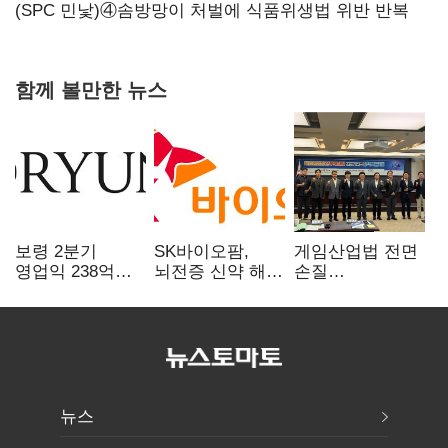
힘들어질 것"
(SPC 민낯)④솜방망이 처벌에 식품위생법 위반 반복
함께 볼만한 뉴스
보령 2분기
SK바이오팜,
게임산업법 전면
영업익 238억…
뇌전증 신약 해외
손질
전년 대비 6.2%↓
흥행 발판…
공감대…"낡은
차세대 신약 개발
규제 걷고
속도
안전장치 촘촘히
해야"
뉴스