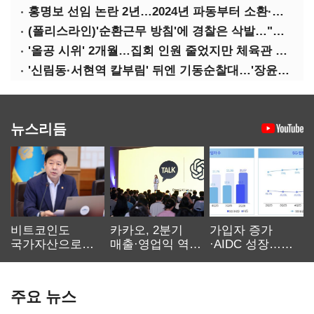
홍명보 선임 논란 2년…2024년 파동부터 소환·압색까지
(폴리스라인)'순환근무 방침'에 경찰은 삭발…"베테랑·수사력 보강 먼저"
'올공 시위' 2개월…집회 인원 줄었지만 체육관 봉쇄 계속
'신림동·서현역 칼부림' 뒤엔 기동순찰대…'장윤기 은폐·조작' 후엔 내부비리수사대
뉴스리듬
비트코인도
카카오, 2분기
가입자 증가
국가자산으로…'
매출·영업익 역대
·AIDC 성장…
보관·평가·처분'
최대…에이전트
SKT 2분기 성장
기준은 숙제
AI 수익화 관건
본궤도
주요 뉴스