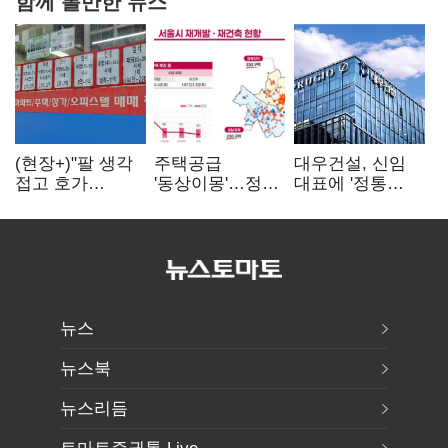
함께 볼만한 뉴스
(현장+)"팔 생각
주택공급
대우건설, 신임
접고 호가
'동상이몽'…정부
대표에 '정통
높여요"…'덜
·서울시 협력
대우맨' 이강석
똘똘한 한 채'
없으면 '공수표'
부사장 내정
20억 키맞추기
뉴스
뉴스북
뉴스리듬