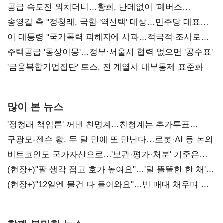
공급 속도전 외치더니…황희, 난데없이 '폐버스
리모델링' 제안
송영길 측 "정청래, 국힘 '역선택' 대상…민주당 대표로
총선 지휘 못해"
이 대통령 "국가폭력 피해자에 사과…적극적 조사로
진실 밝혀야"
주택공급 '동상이몽'…정부·서울시 협력 없으면 '공수표'
'금융복합기업집단' 토스, 전 계열사 내부통제 표준화
많이 본 뉴스
'정청래 책임론' 꺼낸 친명계…친청계는 추가투표
때리기
구광모-젠슨 황, 두 달 만에 또 만난다…로봇·AI 등 논의
비트코인도 국가자산으로…'보관·평가·처분' 기준은
숙제
(현장+)"팔 생각 접고 호가 높여요"…'덜 똘똘한 한 채'
20억 키맞추기
(현장+)"12일엔 물건 다 들어와요"…빈 매대 채우며 문
연 홈플러스