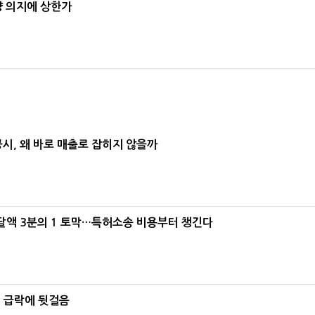
양 의지에 상한가
공시, 왜 바로 매출로 잡히지 않을까
조달액 3분의 1 토막…특허소송 비용부터 챙긴다
% 급락에 뒷걸음