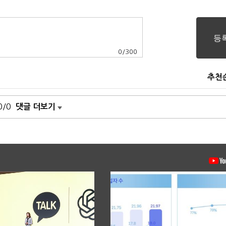
0
/
300
추천
0/0
댓글 더보기