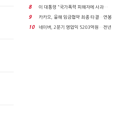
금 폭탄' 우려...
8
이 대통령 "국가폭력 피해자에 사과…
적극적 조사로 진...
9
카카오, 올해 임금협약 최종 타결…연봉
6.3% 인상·격려...
10
네이버, 2분기 영업익 5203억원…전년
비 0.2% 감소...