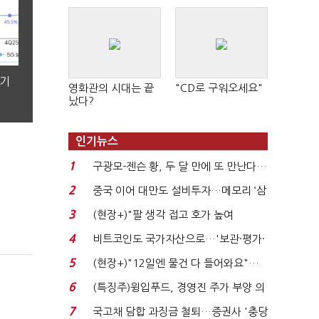
분기
영화관의 시대는 끝
"CD로 구워오세요"
났다?
인기뉴스
1
구광모-젠슨 황, 두 달 만에 또 만난다…
로봇·AI 등 논...
2
중국 이어 대만도 설비투자…메모리 ‘삼
국전쟁’
3
(현장+)"팔 생각 접고 호가 높여
요"…'덜 똘똘한 한 채' 20...
4
비트코인도 국가자산으로…'보관·평가·
처분' 기준은 ...
5
(현장+)"12일엔 물건 다 들어와요"…
빈 매대 채우며 문 연 ...
6
(특징주)윙입푸드, 경영진 주가 부양 의
지에 상한가...
7
국고채 담합 과징금 철퇴…증권사 '충당