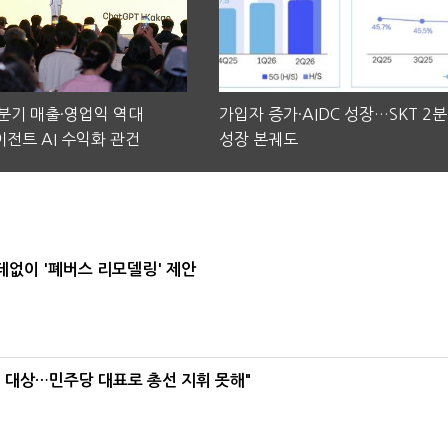
2분기 매출·영업익 역대
가입자 증가·AIDC 성장…SKT 2
전트 AI 수익화 관건
성장 본궤도
데없이 '폐버스 리모델링' 제안
택' 대상…민주당 대표로 총선 지휘 못해"