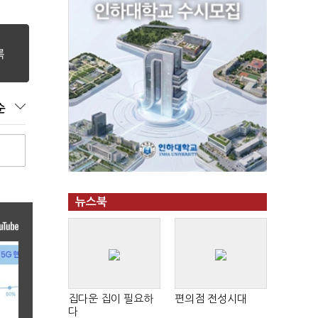
순
뉴스북
집다운 집이 필요하
편의점 전성시대
다