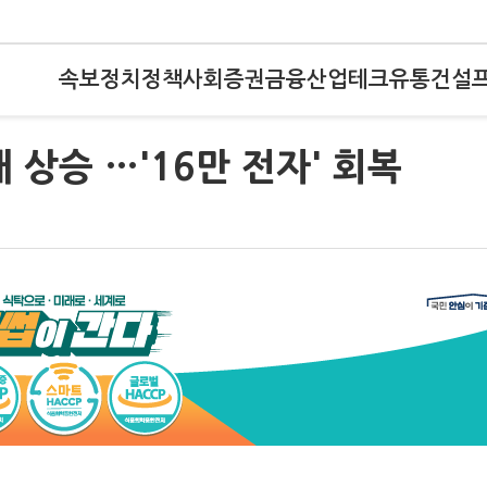
속보
정치
정책
사회
증권
금융
산업
테크
유통
건설
 상승 …'16만 전자' 회복