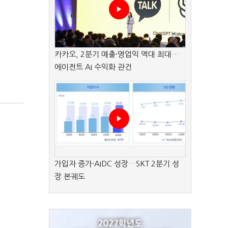
카카오, 2분기 매출·영업익 역대 최대…
에이전트 AI 수익화 관건
가입자 증가·AIDC 성장…SKT 2분기 성
장 본궤도