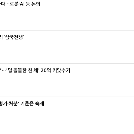
난다…로봇·AI 등 논의
 ‘삼국전쟁’
"…'덜 똘똘한 한 채' 20억 키맞추기
가·처분' 기준은 숙제