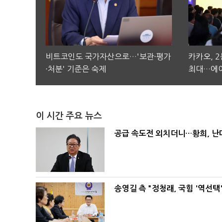
비트코인도 국가자산으로…'보관·평가
카카오, 
·처분' 기준은 숙제
최대…에이
이 시간 주요 뉴스
공급 속도전 외치더니…황희, 난
송영길 측 "정청래, 국힘 '역선