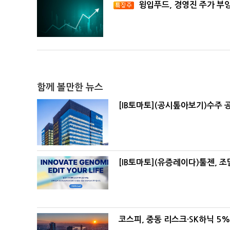
윙입푸드, 경영진 주가 부
함께 볼만한 뉴스
[IB토마토](공시톺아보기)수주 
[IB토마토](유증레이다)툴젠, 
코스피, 중동 리스크·SK하닉 5