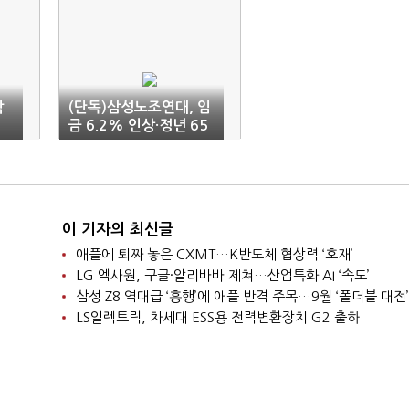
락
(단독)삼성노조연대, 임
금 6.2% 인상·정년 65
세 연장 요구
이 기자의 최신글
애플에 퇴짜 놓은 CXMT…K반도체 협상력 ‘호재’
LG 엑사원, 구글·알리바바 제쳐…산업특화 AI ‘속도’
삼성 Z8 역대급 ‘흥행’에 애플 반격 주목…9월 ‘폴더블 대전’
LS일렉트릭, 차세대 ESS용 전력변환장치 G2 출하