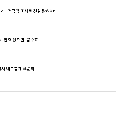
사과…적극적 조사로 진실 밝혀야"
 협력 없으면 '공수표'
계열사 내부통제 표준화