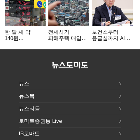
한 달 새 약
전세사기
보건소부터
140원
피해주택 매입
응급실까지 AI
급락…'역대급
1만호 돌파…
확산…지역의료
엔저'에 원화
누적 피해자
혁신 본격화
변곡점
4만278명
뉴스
뉴스북
뉴스리듬
토마토증권통 Live
IB토마토