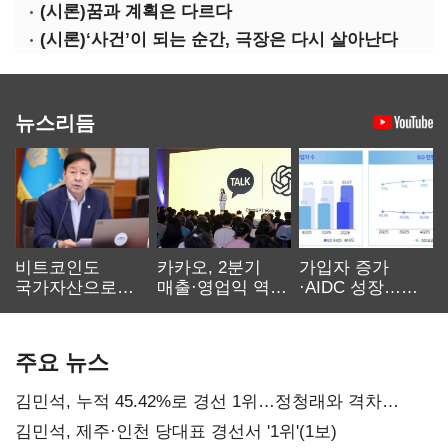
(시론)꿈과 계획은 다르다
(시론)‘사건’이 되는 순간, 극장은 다시 살아난다
뉴스리듬
비트코인도
카카오, 2분기
가입자 증가
국가자산으로…'
매출·영업익 역대
·AIDC 성장…
보관·평가·처분'
최대…에이전트
SKT 2분기 성장
기준은 숙제
AI 수익화 관건
본궤도
주요 뉴스
김민석, 누적 45.42%로 경선 1위…정청래와 격차
0.86%p(2보)
김민석, 제주·인천 당대표 경선서 '1위'(1보)