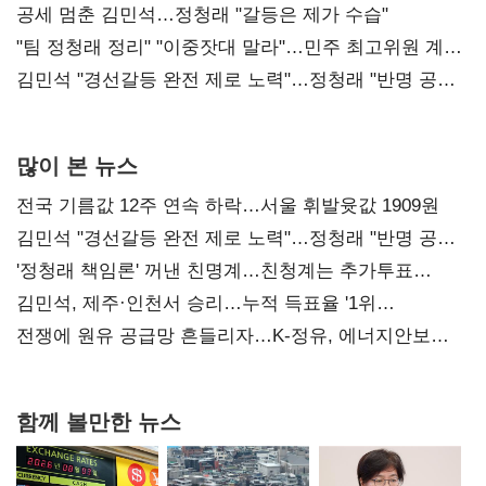
공세 멈춘 김민석…정청래 "갈등은 제가 수습"
"팀 정청래 정리" "이중잣대 말라"…민주 최고위원 계파
다툼 격화
김민석 "경선갈등 완전 제로 노력"…정청래 "반명 공세
사과부터"
많이 본 뉴스
전국 기름값 12주 연속 하락…서울 휘발윳값 1909원
김민석 "경선갈등 완전 제로 노력"…정청래 "반명 공세
사과부터"
'정청래 책임론' 꺼낸 친명계…친청계는 추가투표
때리기
김민석, 제주·인천서 승리…누적 득표율 '1위
탈환'(종합)
전쟁에 원유 공급망 흔들리자…K-정유, 에너지안보
핵심으로 재부상
함께 볼만한 뉴스