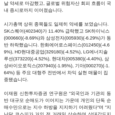
날 약세로 마감했고, 글로벌 위험자산 회피 흐름이 국
내 증시로까지 이어졌습니다.
시가총액 상위 종목들도 일제히 약세를 보였습니다.
SK스퀘어(402340)
가 11.40% 급락했고
SK하이닉스
(000660)
(-8.69%)와
삼성전자(005930)
(-6.29%)가 동
반 하락했습니다.
한화에어로스페이스(012450)
(-4.6
9%),
HD현대중공업(329180)
(-4.52%),
LG에너지솔
루션(373220)
(-4.52%),
현대차(005380)
(-4.40%),
삼
성바이오로직스(207940)
(-1.95%),
기아(000270)
(-1.
64%) 등 주요 대형주 전반에서 차익 실현 매물이 집
중됐습니다.
이재원 신한투자증권 연구원은 "외국인과 기관의 동
반 대규모 순매도가 이어지는 가운데 개인의 단독 순
매수만으로는 지수 하방을 지지하기 어려웠다"며 "지
난달 코스피가 거의 전 거래일 상승하며 상대강도지