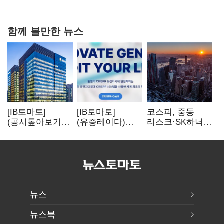
탈환'(종합)
함께 볼만한 뉴스
[IB토마토]
[IB토마토]
코스피, 중동
(공시톺아보기)
(유증레이다)
리스크·SK하닉
수주 공시, 왜
툴젠, 조달액
5% 급락에
바로 매출로
3분의 1 토막…
뒷걸음
잡히지 않을까
특허소송
비용부터 챙긴다
뉴스
뉴스북