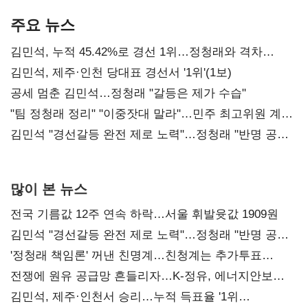
기준은 숙제
AI 수익화 관건
본궤도
주요 뉴스
김민석, 누적 45.42%로 경선 1위…정청래와 격차
0.86%p(2보)
김민석, 제주·인천 당대표 경선서 '1위'(1보)
공세 멈춘 김민석…정청래 "갈등은 제가 수습"
"팀 정청래 정리" "이중잣대 말라"…민주 최고위원 계파
다툼 격화
김민석 "경선갈등 완전 제로 노력"…정청래 "반명 공세
사과부터"
많이 본 뉴스
전국 기름값 12주 연속 하락…서울 휘발윳값 1909원
김민석 "경선갈등 완전 제로 노력"…정청래 "반명 공세
사과부터"
'정청래 책임론' 꺼낸 친명계…친청계는 추가투표
때리기
전쟁에 원유 공급망 흔들리자…K-정유, 에너지안보
핵심으로 재부상
김민석, 제주·인천서 승리…누적 득표율 '1위