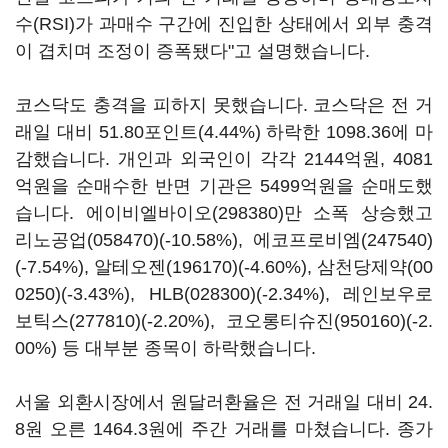
수(RSI)가 과매수 구간에 진입한 상태에서 외부 충격
이 겹치며 조정이 증폭됐다"고 설명했습니다.
코스닥도 충격을 피하지 못했습니다. 코스닥은 전 거
래일 대비 51.80포인트(4.44%) 하락한 1098.36에 마
감했습니다. 개인과 외국인이 각각 2144억원, 4081
억원을 순매수한 반면 기관은 5499억원을 순매도했
습니다.
에이비엘바이오(298380)
만 소폭 상승했고
리노공업(058470)
(-10.58%),
에코프로비엠(247540)
(-7.54%),
알테오젠(196170)
(-4.60%),
삼천당제약(00
0250)
(-3.43%),
HLB(028300)
(-2.34%),
레인보우로
보틱스(277810)
(-2.20%),
코오롱티슈진(950160)
(-2.
00%) 등 대부분 종목이 하락했습니다.
서울 외환시장에서 원달러환율은 전 거래일 대비 24.
8원 오른 1464.3원에 주간 거래를 마쳤습니다. 종가