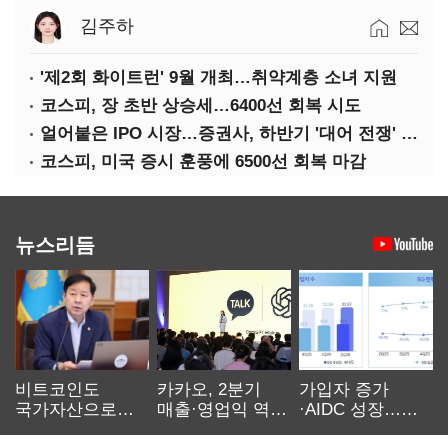
김주하
'제2회 화이트런' 9월 개최…취약계층 소녀 지원
코스피, 장 초반 상승세…6400선 회복 시도
얼어붙은 IPO 시장…증권사, 하반기 '대어 전쟁' 기대
코스피, 미국 증시 훈풍에 6500선 회복 마감
뉴스리듬
비트코인도
카카오, 2분기
가입자 증가
국가자산으로…'
매출·영업익 역대
·AIDC 성장…
보관·평가·처분'
최대…에이전트
SKT 2분기 성장